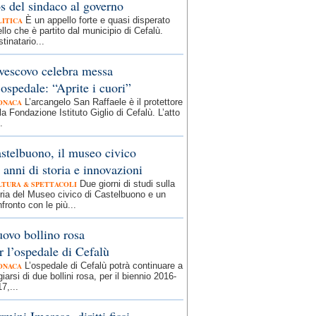
s del sindaco al governo
È un appello forte e quasi disperato
LITICA
llo che è partito dal municipio di Cefalù.
tinatario...
 vescovo celebra messa
 ospedale: “Aprite i cuori”
L’arcangelo San Raffaele è il protettore
ONACA
la Fondazione Istituto Giglio di Cefalù. L’atto
.
stelbuono, il museo civico
 anni di storia e innovazioni
Due giorni di studi sulla
LTURA & SPETTACOLI
ria del Museo civico di Castelbuono e un
fronto con le più...
ovo bollino rosa
r l’ospedale di Cefalù
L’ospedale di Cefalù potrà continuare a
ONACA
giarsi di due bollini rosa, per il biennio 2016-
7,...