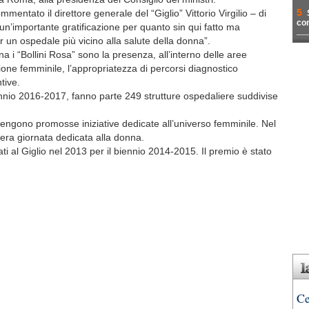
5
entato il direttore generale del “Giglio” Vittorio Virgilio – di
con
 un’importante gratificazione per quanto sin qui fatto ma
 un ospedale più vicino alla salute della donna”.
na i “Bollini Rosa” sono la presenza, all’interno delle aree
lazione femminile, l’appropriatezza di percorsi diagnostico
tive.
iennio 2016-2017, fanno parte 249 strutture ospedaliere suddivise
 vengono promosse iniziative dedicate all’universo femminile. Nel
tera giornata dedicata alla donna.
ati al Giglio nel 2013 per il biennio 2014-2015. Il premio è stato
Ce