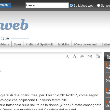
EmmeQ
Su laVoce web
Sul we
 12:56
biente
Sport
Cultura & Spettacoli
In Sicilia
laVoce dei comuni
Letter
1
mad
LI
2
Dis
3
nuc
egiarsi di due bollini rosa, per il biennio 2016-2017, come segno
patologie che colpiscono l’universo femminile.
4
orio nazionale sulla salute della donna (Onda) è stato consegnato
dis
 a Roma, alla presidenza del Consiglio dei ministri.