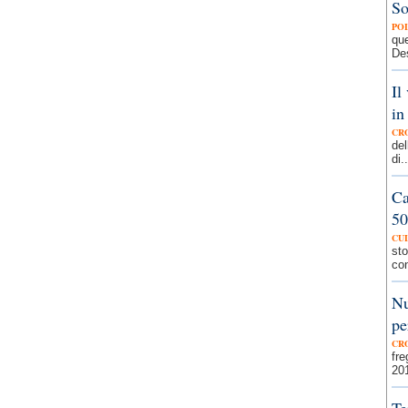
So
PO
que
Des
Il
in
CR
del
di..
Ca
50
CU
sto
con
Nu
pe
CR
fre
201