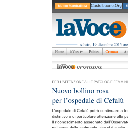
Castelbuono.Org
Museo Mandralisca
sabato, 19 dicembre 2015 ore
Home
laVoce tv
Politica
Cronaca
Am
PER L'ATTENZIONE ALLE PATOLOGIE FEMMINI
Nuovo bollino rosa
per l’ospedale di Cefalù
L’ospedale di Cefalù potrà continuare a fr
distintivo e di particolare attenzione alle 
Il riconoscimento assegnato dall’Osservat
nel corso della cerimonia, che si è svolta,