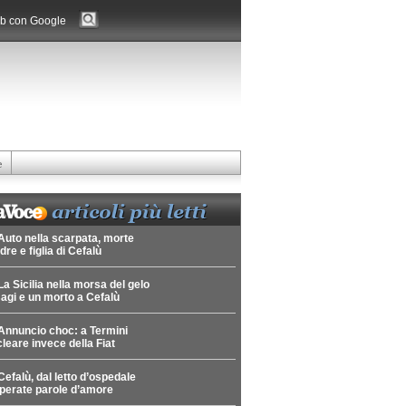
b con Google
e
Auto nella scarpata, morte
re e figlia di Cefalù
La Sicilia nella morsa del gelo
agi e un morto a Cefalù
Annuncio choc: a Termini
leare invece della Fiat
Cefalù, dal letto d’ospedale
perate parole d’amore