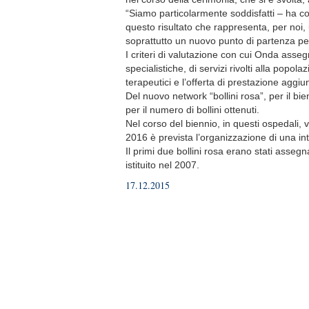
“Siamo particolarmente soddisfatti – ha comm
questo risultato che rappresenta, per noi,
soprattutto un nuovo punto di partenza per
I criteri di valutazione con cui Onda asseg
specialistiche, di servizi rivolti alla popo
terapeutici e l’offerta di prestazione aggiun
Del nuovo network “bollini rosa”, per il b
per il numero di bollini ottenuti.
Nel corso del biennio, in questi ospedali,
2016 è prevista l’organizzazione di una in
Il primi due bollini rosa erano stati assegn
istituito nel 2007.
17.12.2015