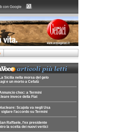
b con Google
e
La Sicilia nella morsa del gelo
agi e un morto a Cefalù
Annuncio choc: a Termini
leare invece della Fiat
Nucleare: Scajola va negli Usa
 siglare l’accordo su Termini
San Raffaele, l’ex presidente
tro la scelta dei nuovi vertici