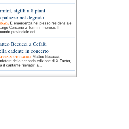
rmini, sigilli a 8 piani
 palazzo nel degrado
È emergenza nel plesso residenziale
ONACA
Largo Concerie a Termini Imerese. Il
ando provinciale dei...
tteo Becucci a Cefalù
ella cadente in concerto
Matteo Becucci,
LTURA & SPETTACOLI
onfatore della seconda edizione di X Factor,
à il cantante "inviato" a...