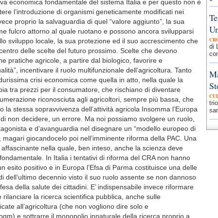
eva economica fondamentale del sistema Italia e per questo non è
ere l’introduzione di organismi geneticamente modificati nei
Te
nvece proprio la salvaguardia di quel “valore aggiunto”, la sua
Un
me fulcro attorno al quale ruotano e possono ancora svilupparsi
CR
ello sviluppo locale, la sua protezione ed il suo accrescimento che
di 
entro delle scelte del futuro prossimo. Scelte che devono
com
ne pratiche agricole, a partire dal biologico, favorire e
ità”, incentivare il ruolo multifunzionale dell’agricoltura. Tanto
Ma
 durissima crisi economica come quella in atto, nella quale la
St
ia tra prezzi per il consumatore, che rischiano di diventare
CU
enumerazione riconosciuta agli agricoltori, sempre più bassa, che
tri
o la stessa sopravvivenza dell’attività agricola Insomma l’Europa
sar
 di non decidere, un errore. Ma noi possiamo svolgere un ruolo,
otagonista e d’avanguardia nel disegnare un “modello europeo di
”, magari giocandocelo poi nell’imminente riforma della PAC. Una
 affascinante nella quale, ben inteso, anche la scienza deve
fondamentale. In Italia i tentativi di riforma del CRA non hanno
 esito positivo e in Europa l’Efsa di Parma costituisce una delle
di dell’ultimo decennio visto il suo ruolo assente se non dannoso
esa della salute dei cittadini. E’ indispensabile invece riformare
 e rilanciare la ricerca scientifica pubblica, anche sulle
icate all’agricoltura (che non vogliono dire solo e
m) e sottrarre il monopolio innaturale della ricerca proprio a