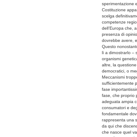
sperimentazione e 
Costituzione appar
scelga definitivam
competenze regiona
dell’Europa che, a
presenza di opinio
dovrebbe avere, e 
Questo nonostante 
lì a dimostrarlo –
organismi genetic
altre, la question
democratici, o meg
Meccanismi troppo 
sufficientemente p
fase importantissi
fase, che proprio 
adeguata ampia co
consumatori e degli
fondamentale dovr
rappresenta una s
da qui che discende 
che nasce quel val