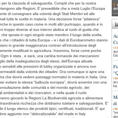
per la clausola di salvaguardia. Compiti che per la nostra
5
tengono alle Regioni. E’ prevedibile che a metà Luglio l’Europa
del
ente di consegnare alla volontà degli Stati Membri ed alle
li tutte le scelte in materia. Una decisione forse “pilatesca”
nche in questo caso come in molti altri purtroppo, quando è in
ni troppo diverse al suo interno abdica al ruolo di guida che
che sposta in ogni singolo stato membro il luogo della scelta.
Ad
che i cittadini di tutta Europa – e i dati di Eurobarometro stanno
Cu
 siano in grande maggioranza contrari all’introduzione degli
CU
amente modificati in agricoltura. Insomma, forse come poche
ass
Gio
e Ogm è stata , e sarà, una cartina tornasole dei meccanismi
lio della inadeguatezza degli stessi, dell’Europa attuale.
Fi
sensibili alle pressioni di lobby organizzate e ancora non
ermeabili dalla volontà dei cittadini. Ora comunque si apre una
“Q
ma che dovrà vedere passaggi normativi in materia in Italia. Una
CR
per evitare la stessa “balbuzie europea”, dovrà avvenire con una
acc
ha 
nsultazione delle comunità e del mondo agricolo, dei
 ambientalisti e dei ricercatori, e nella quale il ruolo
Ma
anno giocarlo le Regioni La Biodiversità agricola e alimentare
di
traordinaria ricchezza che dobbiamo tutelare e salvaguardare. E'
il lungo elenco dei prodotti tipici, certificati, tradizionali. E' qui
CR
“mo
ore aggiunto non “delocalizzabile” del made in Italy
gio