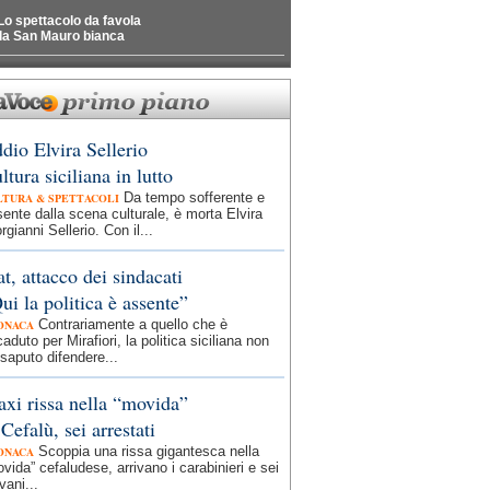
Lo spettacolo da favola
la San Mauro bianca
dio Elvira Sellerio
ltura siciliana in lutto
Da tempo sofferente e
LTURA & SPETTACOLI
ente dalla scena culturale, è morta Elvira
rgianni Sellerio. Con il...
at, attacco dei sindacati
ui la politica è assente”
Contrariamente a quello che è
ONACA
aduto per Mirafiori, la politica siciliana non
saputo difendere...
xi rissa nella “movida”
 Cefalù, sei arrestati
Scoppia una rissa gigantesca nella
ONACA
vida” cefaludese, arrivano i carabinieri e sei
vani...