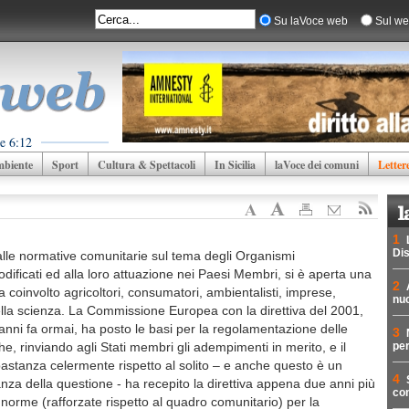
Su laVoce web
Sul we
e 6:12
biente
Sport
Cultura & Spettacoli
In Sicilia
laVoce dei comuni
Letter
1
Dis
alle normative comunitarie sul tema degli Organismi
ficati ed alla loro attuazione nei Paesi Membri, si è aperta una
2
 coinvolto agricoltori, consumatori, ambientalisti, imprese,
nuc
ella scienza. La Commissione Europea con la direttiva del 2001,
 anni fa ormai, ha posto le basi per la regolamentazione delle
3
he, rinviando agli Stati membri gli adempimenti in merito, e il
per
astanza celermente rispetto al solito – e anche questo è un
4
nza della questione - ha recepito la direttiva appena due anni più
con
norme (rafforzate rispetto al quadro comunitario) per la