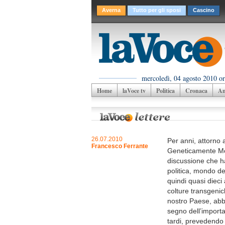
Averna
Tutto per gli sposi
Cascino
mercoledì, 04 agosto 2010 or
Home
laVoce tv
Politica
Cronaca
Am
26.07.2010
Per anni, attorno 
Francesco Ferrante
Geneticamente Modi
discussione che ha
politica, mondo d
quindi quasi dieci
colture transgenic
nostro Paese, abb
segno dell’importa
tardi, prevedendo 