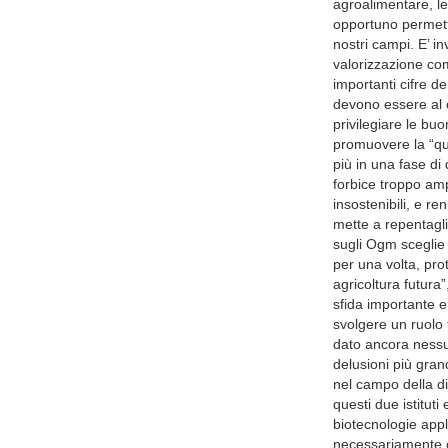
agroalimentare, l
opportuno permett
nostri campi. E’ i
valorizzazione co
importanti cifre d
devono essere al c
privilegiare le buo
promuovere la “qual
più in una fase di
forbice troppo amp
insostenibili, e r
mette a repentagli
sugli Ogm sceglie
per una volta, pr
agricoltura futura
sfida importante e
svolgere un ruolo 
dato ancora nessun
delusioni più gran
nel campo della dif
questi due istituti
biotecnologie appl
necessariamente og