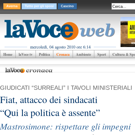
Averna
Tutto per gli sposi
Cascino
mercoledì, 04 agosto 2010 ore 6:14
Home
laVoce tv
Politica
Cronaca
Ambiente
Sport
Cultura & Spet
GIUDICATI “SURREALI” I TAVOLI MINISTERIALI
Fiat, attacco dei sindacati
“Qui la politica è assente”
Mastrosimone: rispettare gli impegni