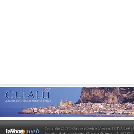
Copyrights 2008 © Gruppo editoriale laVoce srl | P. IVA 05699
Contatti redazione:
redazione@lavoceweb.com
- 0921 422392 |