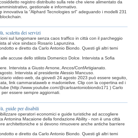
 cosiddetto registro distribuito sulla rete che viene alimentato da
amministrativo, gestionale e informativo.
-up innovativa la “Alphard Tecnologies srl” adeguando i modelli 231
 blockchain.
ù, scaletta dei servizi
zioni sul lungomare senza caos traffico in città con il parcheggio
sta al vice sindaco Rosario Lapunzina.
ondotto e diretto da Carlo Antonio Biondo. Questi gli altri temi
alle accuse dello stilista Domenico Dolce. Intervista a Sofia
tere. Intervista a Giusto Arnone, Ancos/ConfArtigianato.
agosto. Intervista al presidente Alessio Mancuso.
otiziario video-web, da giovedì 24 agosto 2023 può essere seguito,
ata, link cammarataweb e madonielive. Clip con la copertina ed i
ou tube (http://www.youtube.com/@carloantoniobiondo171 ) Carlo
re per essere sempre aggiornati.
ù, guide per disabili
ilizzare operatori economici e guide turistiche ad accogliere
vista Antonina Macaione della fondazione Ability - non è una città
ere architettoniche e si devono rimuovere anche antiche barriere
ondotto e diretto da Carlo Antonio Biondo. Questi gli altri temi