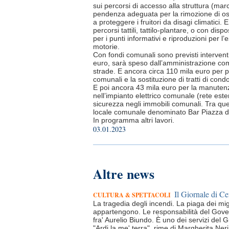
sui percorsi di accesso alla struttura (marc
pendenza adeguata per la rimozione di osta
a proteggere i fruitori da disagi climatici.
percorsi tattili, tattilo-plantare, o con dispos
per i punti informativi e riproduzioni per l’e
motorie.
Con fondi comunali sono previsti intervent
euro, sarà speso dall’amministrazione co
strade. E ancora circa 110 mila euro per pr
comunali e la sostituzione di tratti di con
E poi ancora 43 mila euro per la manutenzi
nell’impianto elettrico comunale (rete este
sicurezza negli immobili comunali. Tra qu
locale comunale denominato Bar Piazza d
In programma altri lavori.
03.01.2023
Altre news
Il Giornale di Ce
CULTURA & SPETTACOLI
La tragedia degli incendi. La piaga dei mi
appartengono. Le responsabilità del Gover
fra' Aurelio Biundo. È uno dei servizi del Gi
"Ardi la me' terra", rime di Margherita Neri