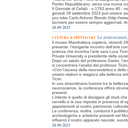
Partito Repubblicano, verso una nuova orga
Il Giornale di Cefalù - n.1763 anno 40 - n
giovedì 28 settembre 2023 può essere seg
you tube Carlo Antonio Biondo (http://ww
iscrivere per essere sempre aggiornati. Ar
28.09.2023
Le neuroscienze,
CULTURA & SPETTACOLI
Il museo Mandralisca ospiterà, venerdì 29
presente: l’intrigante incontro dell’arte 
scienza che incontra l’arte sarà Luca Tici
Private University e presidente della socie
Dopo un saluto del professore Garbo, l’ar
si concentrerà l’analisi del professor Tici
«Con l’ascesa della neuroestetica e della 
umano elabori e reagisca alla bellezza artist
Ticini.
In una straordinaria fusione tra la bellezz
neuroscienze, la conferenza offrirà strume
presenti.
L’intento è quello di divulgare gli studi che
cervello e la sua risposta in presenza di o
appartenenti al nostro patrimonio culturale
La conferenza, inoltre, condurrà il pubblic
archeologiche e artistiche presenti nel Mu
influenzi il nostro apparato neurale, sus
28.09.2023