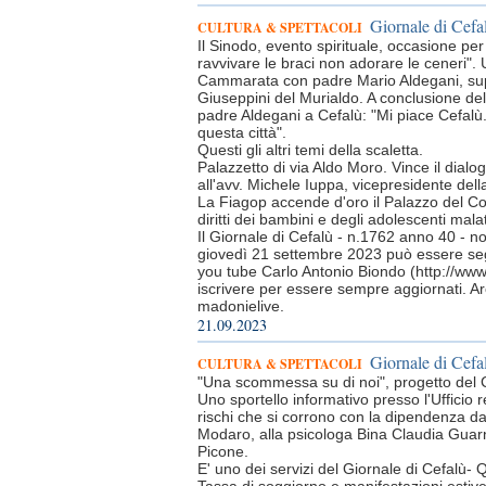
Giornale di Cefa
CULTURA & SPETTACOLI
Il Sinodo, evento spirituale, occasione pe
ravvivare le braci non adorare le ceneri". 
Cammarata con padre Mario Aldegani, supe
Giuseppini del Murialdo. A conclusione del
padre Aldegani a Cefalù: "Mi piace Cefalù
questa città".
Questi gli altri temi della scaletta.
Palazzetto di via Aldo Moro. Vince il dialo
all'avv. Michele Iuppa, vicepresidente del
La Fiagop accende d'oro il Palazzo del Com
diritti dei bambini e degli adolescenti mala
Il Giornale di Cefalù - n.1762 anno 40 - n
giovedì 21 settembre 2023 può essere seg
you tube Carlo Antonio Biondo (http://ww
iscrivere per essere sempre aggiornati. Ar
madonielive.
21.09.2023
Giornale di Cefal
CULTURA & SPETTACOLI
"Una scommessa su di noi", progetto del C
Uno sportello informativo presso l'Ufficio 
rischi che si corrono con la dipendenza dal
Modaro, alla psicologa Bina Claudia Guarn
Picone.
E' uno dei servizi del Giornale di Cefalù- Qu