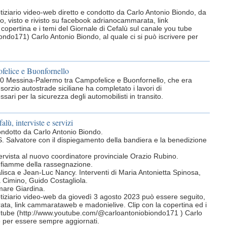
otiziario video-web diretto e condotto da Carlo Antonio Biondo, da
, visto e rivisto su facebook adrianocammarata, link
opertina e i temi del Giornale di Cefalù sul canale you tube
do171) Carlo Antonio Biondo, al quale ci si può iscrivere per
pofelice e Buonfornello
 A-20 Messina-Palermo tra Campofelice e Buonfornello, che era
orzio autostrade siciliane ha completato i lavori di
essari per la sicurezza degli automobilisti in transito.
alù, interviste e servizi
 condotto da Carlo Antonio Biondo.
SS. Salvatore con il dispiegamento della bandiera e la benedizione
ntervista al nuovo coordinatore provinciale Orazio Rubino.
 fiamme della rassegnazione.
isca e Jean-Luc Nancy. Interventi di Maria Antonietta Spinosa,
 Cimino, Guido Costagliola.
mare Giardina.
otiziario video-web da giovedì 3 agosto 2023 può essere seguito,
ata, link cammarataweb e madonielive. Clip con la copertina ed i
ou tube (http://www.youtube.com/@carloantoniobiondo171 ) Carlo
re per essere sempre aggiornati.