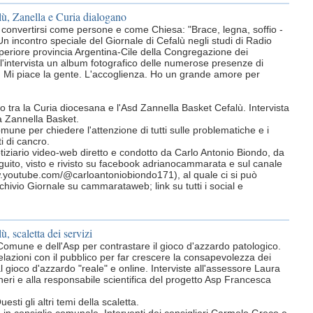
lù, Zanella e Curia dialogano
r convertirsi come persone e come Chiesa: "Brace, legna, soffio -
Un incontro speciale del Giornale di Cefalù negli studi di Radio
riore provincia Argentina-Cile della Congregazione dei
l'intervista un album fotografico delle numerose presenze di
. Mi piace la gente. L'accoglienza. Ho un grande amore per
go tra la Curia diocesana e l'Asd Zannella Basket Cefalù. Intervista
la Zannella Basket.
une per chiedere l'attenzione di tutti sulle problematiche e i
ti di cancro.
otiziario video-web diretto e condotto da Carlo Antonio Biondo, da
uito, visto e rivisto su facebook adrianocammarata e sul canale
w.youtube.com/@carloantoniobiondo171), al quale ci si può
chivio Giornale su cammarataweb; link su tutti i social e
ù, scaletta dei servizi
omune e dell'Asp per contrastare il gioco d'azzardo patologico.
relazioni con il pubblico per far crescere la consapevolezza dei
 gioco d'azzardo "reale" e online. Interviste all'assessore Laura
eri e alla responsabile scientifica del progetto Asp Francesca
esti gli altri temi della scaletta.