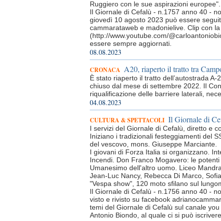
Ruggiero con le sue aspirazioni europee".
Il Giornale di Cefalù - n.1757 anno 40 - n
giovedì 10 agosto 2023 può essere seguito
cammarataweb e madonielive. Clip con la c
(http://www.youtube.com/@carloantoniobion
essere sempre aggiornati.
08.08.2023
A20, riaperto il tratto tra Cam
CRONACA
È stato riaperto il tratto dell’autostrada
chiuso dal mese di settembre 2022. Il Cons
riqualificazione delle barriere laterali, nec
04.08.2023
Il Giornale di Cef
CULTURA & SPETTACOLI
I servizi del Giornale di Cefalù, diretto e
Iniziano i tradizionali festeggiamenti del 
del vescovo, mons. Giuseppe Marciante.
I giovani di Forza Italia si organizzano. I
Incendi. Don Franco Mogavero: le potenti
Umanesimo dell'altro uomo. Liceo Mandral
Jean-Luc Nancy, Rebecca Di Marco, Sofia
"Vespa show", 120 moto sfilano sul lungo
Il Giornale di Cefalù - n.1756 anno 40 - n
visto e rivisto su facebook adrianocammar
temi del Giornale di Cefalù sul canale y
Antonio Biondo, al quale ci si può iscrive