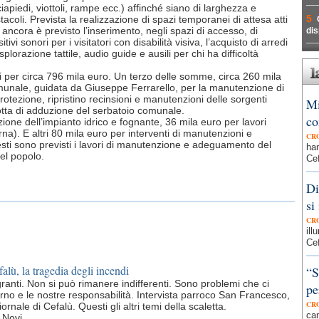
iapiedi, viottoli, rampe ecc.) affinché siano di larghezza e
5
coli. Prevista la realizzazione di spazi temporanei di attesa atti
 E ancora è previsto l’inserimento, negli spazi di accesso, di
dis
itivi sonori per i visitatori con disabilità visiva, l’acquisto di arredi
splorazione tattile, audio guide e ausili per chi ha difficoltà
i per circa 796 mila euro. Un terzo delle somme, circa 260 mila
munale, guidata da Giuseppe Ferrarello, per la manutenzione di
otezione, ripristino recinsioni e manutenzioni delle sorgenti
Mi
dotta di adduzione del serbatoio comunale.
co
one dell’impianto idrico e fognante, 36 mila euro per lavori
rna). E altri 80 mila euro per interventi di manutenzioni e
CR
esti sono previsti i lavori di manutenzione e adeguamento del
han
el popolo.
Cef
Di
si
CR
ill
Cef
falù, la tragedia degli incendi
“S
granti. Non si può rimanere indifferenti. Sono problemi che ci
pe
no e le nostre responsabilità. Intervista parroco San Francesco,
CR
ornale di Cefalù. Questi gli altri temi della scaletta.
cam
 Novi.