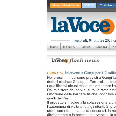
Museo Mandralisca
PUTIA
Castelbuon
mercoledì, 04 ottobre 2023 o
Home
laVoce tv
Politica
Cronaca
Am
Interventi a Gangi per 1,2 milio
CRONACA
Nei prossimi mesi sono previsti a Gangi la
detto il sindaco Giuseppe Ferrarello – che 
riqualificativi alcuni tesi a implementare i s
Dal ministero dei beni culturali è stato a
rimozione delle barriere fisiche, cognitive
quelli del Pnrr.
Il progetto si rivolge alla sola sezione a
l'autonomia di visita a tutti gli utenti. Si
utenti con ridotte capacità sensoriali: la r
direttamente o in remoto; interventi sulla