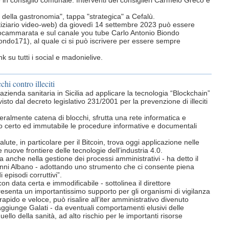
 in consiglio comunale. Interventi dei consiglieri Carmelo Greco e
della gastronomia", tappa "strategica" a Cefalù.
otiziario video-web) da giovedì 14 settembre 2023 può essere
anocammarata e sul canale you tube Carlo Antonio Biondo
ndo171), al quale ci si può iscrivere per essere sempre
 su tutti i social e madonielive.
chi contro illeciti
zienda sanitaria in Sicilia ad applicare la tecnologia “Blockchain”
isto dal decreto legislativo 231/2001 per la prevenzione di illeciti
teralmente catena di blocchi, sfrutta una rete informatica e
o certo ed immutabile le procedure informative e documentali
lute, in particolare per il Bitcoin, trova oggi applicazione nelle
nuove frontiere delle tecnologie dell’industria 4.0.
 anche nella gestione dei processi amministrativi - ha detto il
anni Albano - adottando uno strumento che ci consente piena
 episodi corruttivi”.
con data certa e immodificabile - sottolinea il direttore
esenta un importantissimo supporto per gli organismi di vigilanza
apido e veloce, può risalire all’iter amministrativo divenuto
 aggiunge Galati - da eventuali comportamenti elusivi delle
ello della sanità, ad alto rischio per le importanti risorse