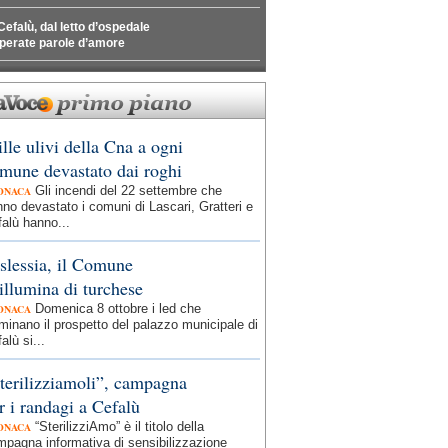
Cefalù, dal letto d’ospedale
perate parole d’amore
lle ulivi della Cna a ogni
mune devastato dai roghi
Gli incendi del 22 settembre che
ONACA
no devastato i comuni di Lascari, Gratteri e
alù hanno...
slessia, il Comune
 illumina di turchese
Domenica 8 ottobre i led che
ONACA
uminano il prospetto del palazzo municipale di
alù si...
terilizziamoli”, campagna
r i randagi a Cefalù
“SterilizziAmo” è il titolo della
ONACA
pagna informativa di sensibilizzazione