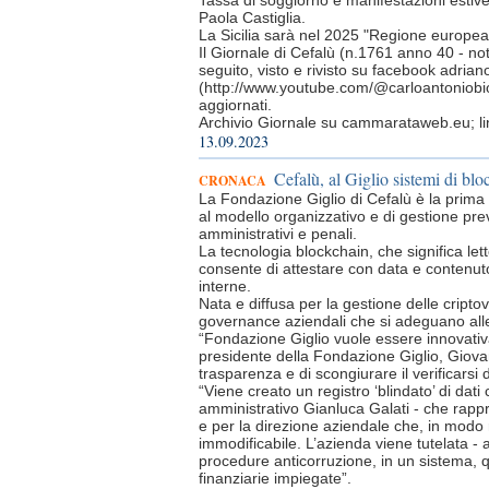
Tassa di soggiorno e manifestazioni estive
Paola Castiglia.
La Sicilia sarà nel 2025 "Regione europea 
Il Giornale di Cefalù (n.1761 anno 40 - n
seguito, visto e rivisto su facebook adri
(http://www.youtube.com/@carloantoniobio
aggiornati.
Archivio Giornale su cammarataweb.eu; link
13.09.2023
Cefalù, al Giglio sistemi di bloc
CRONACA
La Fondazione Giglio di Cefalù è la prima a
al modello organizzativo e di gestione prev
amministrativi e penali.
La tecnologia blockchain, che significa let
consente di attestare con data e contenut
interne.
Nata e diffusa per la gestione delle criptova
governance aziendali che si adeguano alle 
“Fondazione Giglio vuole essere innovativa
presidente della Fondazione Giglio, Giov
trasparenza e di scongiurare il verificarsi di
“Viene creato un registro ‘blindato’ di dati 
amministrativo Gianluca Galati - che rappr
e per la direzione aziendale che, in modo r
immodificabile. L’azienda viene tutelata -
procedure anticorruzione, in un sistema, qu
finanziarie impiegate”.