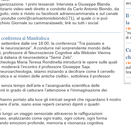
avv
nizzazione. I primi tesserati. Intervista a Giuseppe Blanda.
otiziario video-web diretto e condotto da Carlo Antonio Biondo, da
uito, visto e rivisto su facebook adrianocammarata e sul canale
Il
w.youtube.com/@carloantoniobiondo171), al quale ci si può
la
chivio Giornale su cammarataweb; link su tutti i social
CR
"mo
 conferenza al Mandralisca
di 
 settembre dalle ore 18:00, la conferenza “Tra passato e
con le neuroscienze”. A condurre nel sorprendente mondo della
Ce
ni, professore di Neuroscienze Cognitive alla Webster Vienna
ch
tà italiana di neuroestetica “Semir Zeki”.
cheologa Maria Teresa Rondinella introdurrà le opere sulle quali
CR
ni; modererà l’incontro il professore Giuseppe Saja.
pul
neuroarcheologia, stiamo iniziando a decifrare come il cervello
tir
ica e ai misteri delle antiche civiltà», sottolinea il professor
a senza tempo dell’arte e l’avanguardia scientifica delle
nti in grado di catturare l’attenzione e l’immaginazione dei
 hanno portato alla luce gli intricati segreti che riguardano il nostro
pere d’arte, siano esse reperti ceramici dipinti o quadri
.
o lungo un viaggio sensoriale attraverso le raffigurazioni
seo, analizzando come ogni tratto, ogni colore, ogni forma
citando emozioni profonde, memoria e risonanza cognitiva.