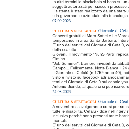
In altri termini la blockchain si basa su un
soggetti autorizzati per ciascun processo 
Il sistema è stato realizzato da una start
e la governance aziendale alla tecnologia
07.09.2023
Giornale di Cefal
CULTURA & SPETTACOLI
Concerti gratuiti di Mara Sattei e Le Vibra
temporaneo in area Santa Barbara. Intervi
E' uno dei servizi del Giornale di Cefalù, c
della scaletta.
Giovani. Il movimento "NunSiParti" replica 
Cimino.
"Job Summer". Barriere invisibili da abbat
Campo... Felicemente. Notte Bianca il 24 
Il Giornale di Cefalù (n.1759 anno 40), n
visto e rivisto su facebook adrianocammar
temi del Giornale di Cefalù sul canale y
Antonio Biondo, al quale ci si può iscrive
24.08.2023
Giornale di Ceafl
CULTURA & SPETTACOLI
A novembre si svolgeranno corsi per sensib
tutte le disabilità. Cefalù - dice nell'inter
inclusiva perché sono presenti tante barri
mentali.
E' uno dei servizi del Giornale di Cefalù, c