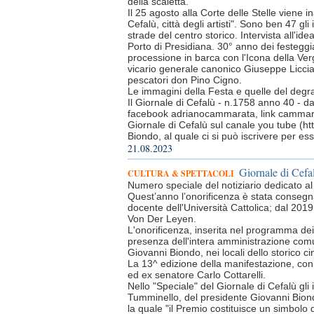
della scaletta.
Il 25 agosto alla Corte delle Stelle viene 
Cefalù, città degli artisti". Sono ben 47 gli
strade del centro storico. Intervista all'i
Porto di Presidiana. 30° anno dei festegg
processione in barca con l'Icona della Verg
vicario generale canonico Giuseppe Licciar
pescatori don Pino Cigno.
Le immagini della Festa e quelle del degr
Il Giornale di Cefalù - n.1758 anno 40 - d
facebook adrianocammarata, link cammarat
Giornale di Cefalù sul canale you tube (
Biondo, al quale ci si può iscrivere per e
21.08.2023
Giornale di Cefa
CULTURA & SPETTACOLI
Numero speciale del notiziario dedicato al
Quest’anno l’onorificenza è stata consegna
docente dell'Università Cattolica; dal 20
Von Der Leyen.
L'onorificenza, inserita nel programma de
presenza dell'intera amministrazione comu
Giovanni Biondo, nei locali dello storico 
La 13^ edizione della manifestazione, con
ed ex senatore Carlo Cottarelli.
Nello "Speciale" del Giornale di Cefalù gli
Tumminello, del presidente Giovanni Biondo,
la quale "il Premio costituisce un simbolo d