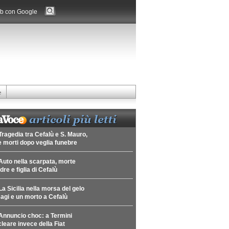
b con Google
e
Tragedia tra Cefalù e S. Mauro,
 morti dopo veglia funebre
Auto nella scarpata, morte
re e figlia di Cefalù
La Sicilia nella morsa del gelo
agi e un morto a Cefalù
Annuncio choc: a Termini
leare invece della Fiat