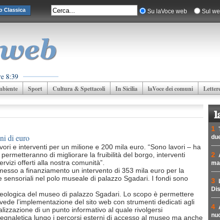
o Classica
Su laVoce web
Sul we
re 8:39
biente
Sport
Cultura & Spettacoli
In Sicilia
laVoce dei comuni
Letter
1
ni di euro
due
vori e interventi per un milione e 200 mila euro. “Sono lavori – ha
permetteranno di migliorare la fruibilità del borgo, interventi
2
ervizi offerti alla nostra comunità”.
mad
mmesso a finanziamento un intervento di 353 mila euro per la
 e sensoriali nel polo museale di palazzo Sgadari. I fondi sono
3
Dis
rcheologica del museo di palazzo Sgadari. Lo scopo è permettere
 prevede l’implementazione del sito web con strumenti dedicati agli
4
ealizzazione di un punto informativo al quale rivolgersi
nuc
 segnaletica lungo i percorsi esterni di accesso al museo ma anche