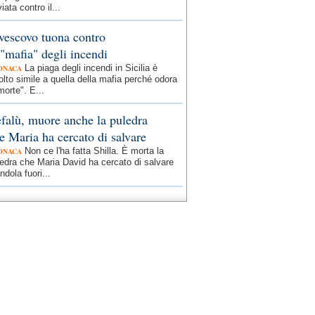
iata contro il...
 vescovo tuona contro
 "mafia" degli incendi
La piaga degli incendi in Sicilia è
ONACA
lto simile a quella della mafia perché odora
morte". E...
falù, muore anche la puledra
e Maria ha cercato di salvare
Non ce l'ha fatta Shilla. È morta la
ONACA
edra che Maria David ha cercato di salvare
andola fuori...