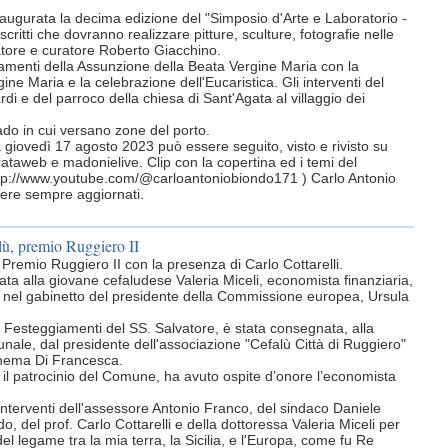
inaugurata la decima edizione del "Simposio d'Arte e Laboratorio -
 iscritti che dovranno realizzare pitture, sculture, fotografie nelle
deatore e curatore Roberto Giacchino.
iamenti della Assunzione della Beata Vergine Maria con la
ine Maria e la celebrazione dell'Eucaristica. Gli interventi del
di e del parroco della chiesa di Sant'Agata al villaggio dei
ado in cui versano zone del porto.
a giovedì 17 agosto 2023 può essere seguito, visto e rivisto su
aweb e madonielive. Clip con la copertina ed i temi del
http://www.youtube.com/@carloantoniobiondo171 ) Carlo Antonio
ssere sempre aggiornati.
lù, premio Ruggiero II
 Premio Ruggiero II con la presenza di Carlo Cottarelli.
ta alla giovane cefaludese Valeria Miceli, economista finanziaria,
19 nel gabinetto del presidente della Commissione europea, Ursula
i Festeggiamenti del SS. Salvatore, è stata consegnata, alla
nale, dal presidente dell'associazione "Cefalù Città di Ruggiero"
cinema Di Francesca.
 il patrocinio del Comune, ha avuto ospite d’onore l’economista
 interventi dell'assessore Antonio Franco, del sindaco Daniele
 del prof. Carlo Cottarelli e della dottoressa Valeria Miceli per
el legame tra la mia terra, la Sicilia, e l'Europa, come fu Re