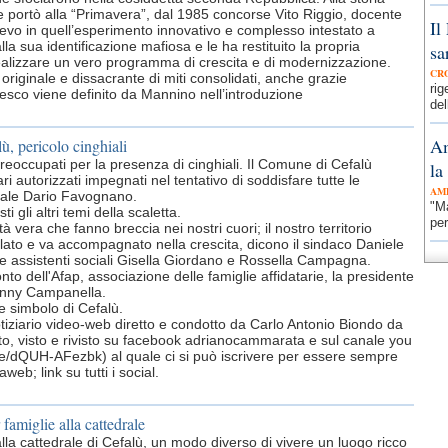
e portò alla “Primavera”, dal 1985 concorse Vito Riggio, docente
Il
lievo in quell’esperimento innovativo e complesso intestato a
la sua identificazione mafiosa e le ha restituito la propria
sa
 realizzare un vero programma di crescita e di modernizzazione.
CR
 originale e dissacrante di miti consolidati, anche grazie
ri
esco viene definito da Mannino nell’introduzione
del
Am
ù, pericolo cinghiali
preoccupati per la presenza di cinghiali. Il Comune di Cefalù
la
i autorizzati impegnati nel tentativo di soddisfare tutte le
AM
unale Dario Favognano.
"Ma
 gli altri temi della scaletta.
per
à vera che fanno breccia nei nostri cuori; il nostro territorio
olato e va accompagnato nella crescita, dicono il sindaco Daniele
e assistenti sociali Gisella Giordano e Rossella Campagna.
nto dell'Afap, associazione delle famiglie affidatarie, la presidente
enny Campanella.
 simbolo di Cefalù.
otiziario video-web diretto e condotto da Carlo Antonio Biondo da
o, visto e rivisto su facebook adrianocammarata e sul canale you
be/dQUH-AFezbk) al quale ci si può iscrivere per essere sempre
eb; link su tutti i social.
 famiglie alla cattedrale
lla cattedrale di Cefalù, un modo diverso di vivere un luogo ricco