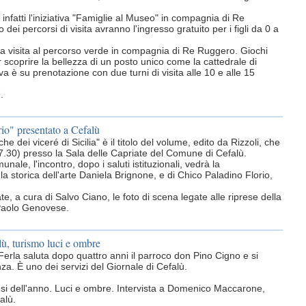
nfatti l'iniziativa "Famiglie al Museo" in compagnia di Re
ei percorsi di visita avranno l'ingresso gratuito per i figli da 0 a
 la visita al percorso verde in compagnia di Re Ruggero. Giochi
er scoprire la bellezza di un posto unico come la cattedrale di
va è su prenotazione con due turni di visita alle 10 e alle 15
.
rio" presentato a Cefalù
he dei viceré di Sicilia" è il titolo del volume, edito da Rizzoli, che
7.30) presso la Sala delle Capriate del Comune di Cefalù.
nale, l'incontro, dopo i saluti istituzionali, vedrà la
la storica dell'arte Daniela Brignone, e di Chico Paladino Florio,
, a cura di Salvo Ciano, le foto di scena legate alle riprese della
di Paolo Genovese.
lù, turismo luci e ombre
erla saluta dopo quattro anni il parroco don Pino Cigno e si
a. È uno dei servizi del Giornale di Cefalù.
 mesi dell'anno. Luci e ombre. Intervista a Domenico Maccarone,
alù.