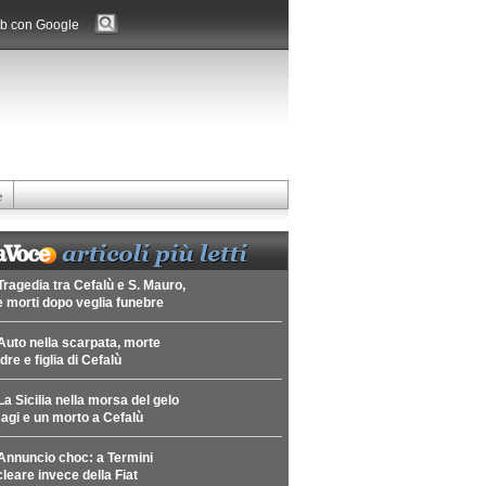
b con Google
e
Tragedia tra Cefalù e S. Mauro,
 morti dopo veglia funebre
Auto nella scarpata, morte
re e figlia di Cefalù
La Sicilia nella morsa del gelo
agi e un morto a Cefalù
Annuncio choc: a Termini
leare invece della Fiat