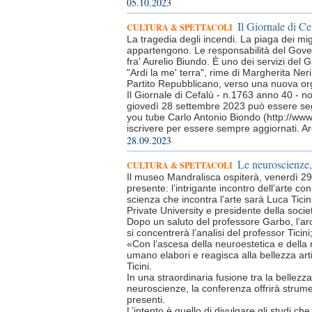
05.10.2023
Il Giornale di Ce
CULTURA & SPETTACOLI
La tragedia degli incendi. La piaga dei mi
appartengono. Le responsabilità del Gover
fra' Aurelio Biundo. È uno dei servizi del Gi
"Ardi la me' terra", rime di Margherita Neri
Partito Repubblicano, verso una nuova orga
Il Giornale di Cefalù - n.1763 anno 40 - n
giovedì 28 settembre 2023 può essere seg
you tube Carlo Antonio Biondo (http://ww
iscrivere per essere sempre aggiornati. Ar
28.09.2023
Le neuroscienze,
CULTURA & SPETTACOLI
Il museo Mandralisca ospiterà, venerdì 29
presente: l’intrigante incontro dell’arte 
scienza che incontra l’arte sarà Luca Tici
Private University e presidente della socie
Dopo un saluto del professore Garbo, l’ar
si concentrerà l’analisi del professor Tici
«Con l’ascesa della neuroestetica e della 
umano elabori e reagisca alla bellezza artist
Ticini.
In una straordinaria fusione tra la bellezz
neuroscienze, la conferenza offrirà strume
presenti.
L’intento è quello di divulgare gli studi che