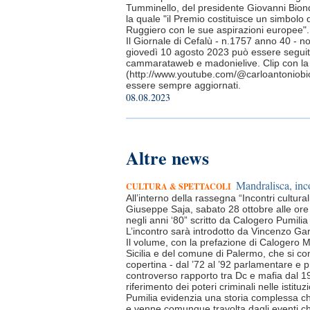
Tumminello, del presidente Giovanni Biondo,
la quale "il Premio costituisce un simbolo d
Ruggiero con le sue aspirazioni europee".
Il Giornale di Cefalù - n.1757 anno 40 - n
giovedì 10 agosto 2023 può essere seguito
cammarataweb e madonielive. Clip con la c
(http://www.youtube.com/@carloantoniobion
essere sempre aggiornati.
08.08.2023
Altre news
Mandralisca, inco
CULTURA & SPETTACOLI
All’interno della rassegna “Incontri cultu
Giuseppe Saja, sabato 28 ottobre alle ore 1
negli anni ‘80” scritto da Calogero Pumilia
L’incontro sarà introdotto da Vincenzo Ga
Il volume, con la prefazione di Calogero Ma
Sicilia e del comune di Palermo, che si con
copertina - dal ’72 al ’92 parlamentare e pr
controverso rapporto tra Dc e mafia dal 
riferimento dei poteri criminali nelle istituzi
Pumilia evidenzia una storia complessa che 
e venne comunque travolta dagli eventi ch