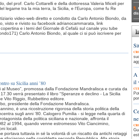
 del prof. Carlo Cottarelli e della dottoressa Valeria Miceli per
5
el legame tra la mia terra, la Sicilia, e l'Europa, come fu Re
dis
otiziario video-web diretto e condotto da Carlo Antonio Biondo, da
, visto e rivisto su facebook adrianocammarata, link
opertina e i temi del Giornale di Cefalù sul canale you tube
do171) Carlo Antonio Biondo, al quale ci si può iscrivere per
Si
CR
su
agg
A 
il
ntro su Sicilia anni ’80
rali al Museo”, promossa dalla Fondazione Mandralisca e curata da
CU
Pot
7.30 verrà presentato il libro “Speranze e declino - La Sicilia
por
 e Vito Riggio, Rubbettino editore.
rbo, presidente della Fondazione Mandralisca.
nnino, è una ricostruzione rigorosa della storia politica della
Ce
centra sugli anni ’80. Calogero Pumilia - si legge nella quarta di
ne
otagonista della politica siciliana e nazionale, affronta il
1982 al 1994, quando venne estromesso Vito Ciancimino,
CR
oni locali.
Gua
portava tuttavia in sé la volontà di un riscatto da antichi retaggi
est
e sfociarono nella cosiddetta seconda Repubblica. Alla storia