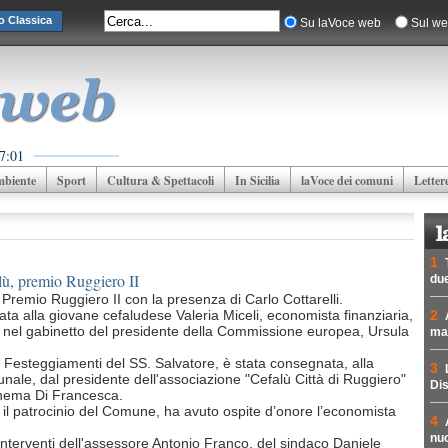
o Classica
Su laVoce web
Sul we
 7:01
biente
Sport
Cultura & Spettacoli
In Sicilia
laVoce dei comuni
Letter
1
lù, premio Ruggiero II
due
 Premio Ruggiero II con la presenza di Carlo Cottarelli.
ta alla giovane cefaludese Valeria Miceli, economista finanziaria,
2
19 nel gabinetto del presidente della Commissione europea, Ursula
mad
i Festeggiamenti del SS. Salvatore, è stata consegnata, alla
3
nale, dal presidente dell'associazione "Cefalù Città di Ruggiero"
Dis
cinema Di Francesca.
 il patrocinio del Comune, ha avuto ospite d’onore l’economista
4
nuc
 interventi dell'assessore Antonio Franco, del sindaco Daniele