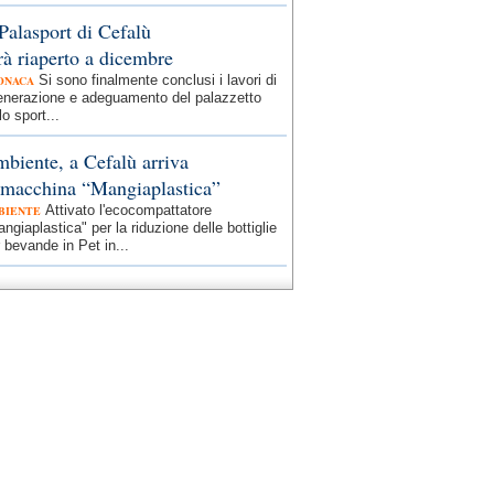
 Palasport di Cefalù
rà riaperto a dicembre
Si sono finalmente conclusi i lavori di
ONACA
generazione e adeguamento del palazzetto
lo sport...
biente, a Cefalù arriva
 macchina “Mangiaplastica”
Attivato l'ecocompattatore
BIENTE
ngiaplastica" per la riduzione delle bottiglie
 bevande in Pet in...