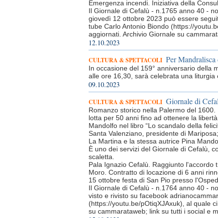
Emergenza incendi. Iniziativa della Consu
Il Giornale di Cefalù - n.1765 anno 40 - n
giovedì 12 ottobre 2023 può essere seguit
tube Carlo Antonio Biondo (https://youtu.
aggiornati. Archivio Giornale su cammarataw
12.10.2023
Per Mandralisc
CULTURA & SPETTACOLI
In occasione del 159° anniversario della m
alle ore 16,30, sarà celebrata una liturgi
09.10.2023
Giornale di Cefal
CULTURA & SPETTACOLI
Romanzo storico nella Palermo del 1600. 
lotta per 50 anni fino ad ottenere la libertà
Mandolfo nel libro “Lo scandalo della felici
Santa Valenziano, presidente di Mariposa;
La Martina e la stessa autrice Pina Mando
È uno dei servizi del Giornale di Cefalù, co
scaletta.
Pala Ignazio Cefalù. Raggiunto l'accordo t
Moro. Contratto di locazione di 6 anni rinn
15 ottobre festa di San Pio presso l'Ospeda
Il Giornale di Cefalù - n.1764 anno 40 - n
visto e rivisto su facebook adrianocammar
(https://youtu.be/pOtiqXJAxuk), al quale c
su cammarataweb; link su tutti i social e 