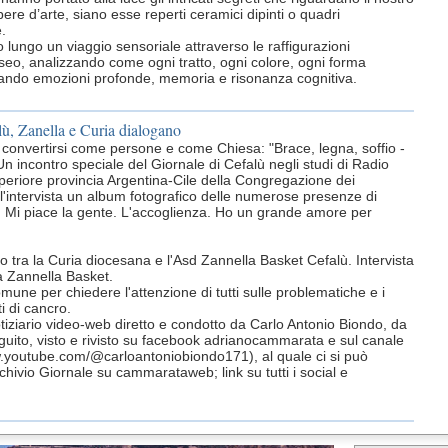
pere d’arte, siano esse reperti ceramici dipinti o quadri
.
o lungo un viaggio sensoriale attraverso le raffigurazioni
seo, analizzando come ogni tratto, ogni colore, ogni forma
citando emozioni profonde, memoria e risonanza cognitiva.
lù, Zanella e Curia dialogano
r convertirsi come persone e come Chiesa: "Brace, legna, soffio -
Un incontro speciale del Giornale di Cefalù negli studi di Radio
riore provincia Argentina-Cile della Congregazione dei
l'intervista un album fotografico delle numerose presenze di
. Mi piace la gente. L'accoglienza. Ho un grande amore per
go tra la Curia diocesana e l'Asd Zannella Basket Cefalù. Intervista
la Zannella Basket.
une per chiedere l'attenzione di tutti sulle problematiche e i
ti di cancro.
otiziario video-web diretto e condotto da Carlo Antonio Biondo, da
uito, visto e rivisto su facebook adrianocammarata e sul canale
w.youtube.com/@carloantoniobiondo171), al quale ci si può
chivio Giornale su cammarataweb; link su tutti i social e