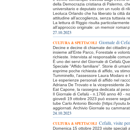
della Democrazia cristiana di Palermo, ch
universitario e deputato con un ruolo di ri
Leoluca Orlando che ha liberato la città dal
attitudine all’accoglienza, senza tuttavia
La lettura di Riggio risulta particolarmente
all’approccio originale: un memoir romanz
27.10.2023
Giornale di Cefal
CULTURA & SPETTACOLI
Decine e decine di chiamate dei cittadini 
insieme all'Ente Parco, Forestale e volontar
richieste. Intervista al responsabile com
È uno dei servi del Giornale di Cefalù.Questi
Speciale "Affido familiare". Storie di umanit
esprime poche richiesta di affido, va stim
Tumminello, l'assessore Laura Modaro e l
Le esperienze personali di affido nel racco
Adriana De Trovato e la vicepresidente J
Eat Capone, la rassegna dedicata al pesce
Il Giornale di Cefalù - n.1766 anno 40 - n
giovedì 19 ottobre 2023 può essere seguit
tube Carlo Antonio Biondo (https://youtu.
aggiornati. Archivio Giornale su cammarataw
24.10.2023
Cefalù, visite per
CULTURA & SPETTACOLI
Domenica 15 ottobre 2023 visite speciali a