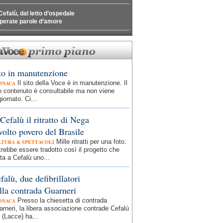
Cefalù, dal letto d’ospedale
perate parole d’amore
to in manutenzione
Il sito della Voce è in manutenzione. Il
ONACA
o contenuto è consultabile ma non viene
iornato. Ci...
Cefalù il ritratto di Nega
 volto povero del Brasile
Mille ritratti per una foto.
LTURA & SPETTACOLI
rebbe essere tradotto così il progetto che
ta a Cefalù uno...
falù, due defibrillatori
lla contrada Guarneri
Presso la chiesetta di contrada
ONACA
rneri, la libera associazione contrade Cefalù
 (Lacce) ha...