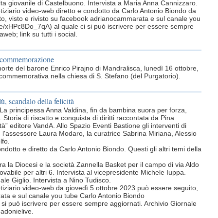
lta giovanile di Castelbuono. Intervista a Maria Anna Cannizzaro.
otiziario video-web diretto e condotto da Carlo Antonio Biondo da
o, visto e rivisto su facebook adrianocammarata e sul canale you
be/xHPc8Do_7qA) al quale ci si può iscrivere per essere sempre
eb; link su tutti i social.
a commemorazione
orte del barone Enrico Pirajno di Mandralisca, lunedì 16 ottobre,
a commemorativa nella chiesa di S. Stefano (del Purgatorio).
ù, scandalo della felicità
La principessa Anna Valdina, fin da bambina suora per forza,
. Storia di riscatto e conquista di diritti raccontata da Pina
tà” editore VandA. Allo Spazio Eventi Bastione gli interventi di
 l'assessore Laura Modaro, la curatrice Sabrina Miriana, Alessio
lfo.
ndotto e diretto da Carlo Antonio Biondo. Questi gli altri temi della
ra la Diocesi e la società Zannella Basket per il campo di via Aldo
ovabile per altri 6. Intervista al vicepresidente Michele Iuppa.
le Giglio. Intervista a Nino Tudisco.
otiziario video-web da giovedì 5 ottobre 2023 può essere seguito,
ata e sul canale you tube Carlo Antonio Biondo
i si può iscrivere per essere sempre aggiornati. Archivio Giornale
madonielive.