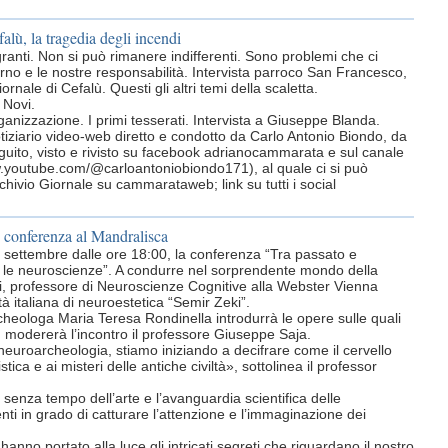
falù, la tragedia degli incendi
granti. Non si può rimanere indifferenti. Sono problemi che ci
no e le nostre responsabilità. Intervista parroco San Francesco,
ornale di Cefalù. Questi gli altri temi della scaletta.
 Novi.
nizzazione. I primi tesserati. Intervista a Giuseppe Blanda.
otiziario video-web diretto e condotto da Carlo Antonio Biondo, da
uito, visto e rivisto su facebook adrianocammarata e sul canale
w.youtube.com/@carloantoniobiondo171), al quale ci si può
chivio Giornale su cammarataweb; link su tutti i social
 conferenza al Mandralisca
 settembre dalle ore 18:00, la conferenza “Tra passato e
con le neuroscienze”. A condurre nel sorprendente mondo della
ni, professore di Neuroscienze Cognitive alla Webster Vienna
tà italiana di neuroestetica “Semir Zeki”.
cheologa Maria Teresa Rondinella introdurrà le opere sulle quali
ni; modererà l’incontro il professore Giuseppe Saja.
neuroarcheologia, stiamo iniziando a decifrare come il cervello
ica e ai misteri delle antiche civiltà», sottolinea il professor
a senza tempo dell’arte e l’avanguardia scientifica delle
nti in grado di catturare l’attenzione e l’immaginazione dei
 hanno portato alla luce gli intricati segreti che riguardano il nostro