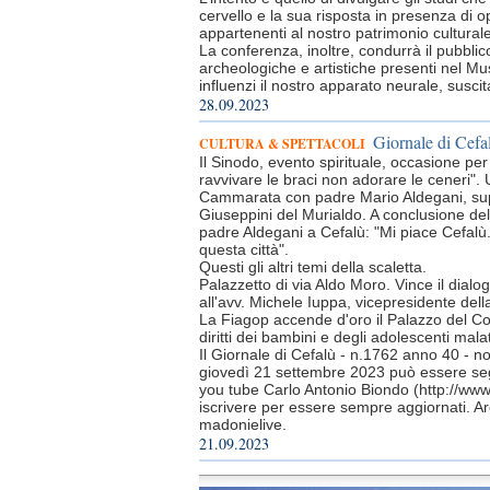
cervello e la sua risposta in presenza di o
appartenenti al nostro patrimonio culturale
La conferenza, inoltre, condurrà il pubblic
archeologiche e artistiche presenti nel Mu
influenzi il nostro apparato neurale, sus
28.09.2023
Giornale di Cefa
CULTURA & SPETTACOLI
Il Sinodo, evento spirituale, occasione pe
ravvivare le braci non adorare le ceneri". 
Cammarata con padre Mario Aldegani, supe
Giuseppini del Murialdo. A conclusione del
padre Aldegani a Cefalù: "Mi piace Cefalù
questa città".
Questi gli altri temi della scaletta.
Palazzetto di via Aldo Moro. Vince il dialo
all'avv. Michele Iuppa, vicepresidente del
La Fiagop accende d'oro il Palazzo del Com
diritti dei bambini e degli adolescenti mala
Il Giornale di Cefalù - n.1762 anno 40 - n
giovedì 21 settembre 2023 può essere seg
you tube Carlo Antonio Biondo (http://ww
iscrivere per essere sempre aggiornati. Ar
madonielive.
21.09.2023