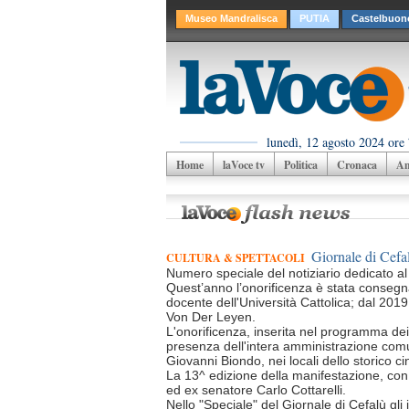
Museo Mandralisca
PUTIA
Castelbuon
lunedì, 12 agosto 2024 ore
Home
laVoce tv
Politica
Cronaca
Am
Giornale di Cefa
CULTURA & SPETTACOLI
Numero speciale del notiziario dedicato al
Quest’anno l’onorificenza è stata consegna
docente dell'Università Cattolica; dal 20
Von Der Leyen.
L'onorificenza, inserita nel programma de
presenza dell'intera amministrazione comu
Giovanni Biondo, nei locali dello storico 
La 13^ edizione della manifestazione, con
ed ex senatore Carlo Cottarelli.
Nello "Speciale" del Giornale di Cefalù gli