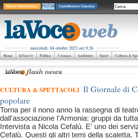
PUTIA
Museo Mandralisca
Castelbuono Classica
mercoledì, 04 ottobre 2023 ore 9:26
Home
laVoce tv
Politica
Cronaca
Ambiente
Sport
Cultura & Spet
Il Giornale di C
CULTURA & SPETTACOLI
popolare
Torna per il nono anno la rassegna di teat
dall'associazione l'Armonia: gruppi da tutta
Intervista a Nicola Cefalù. E' uno dei serviz
Cefalù. Questi gli altri temi della scaletta.