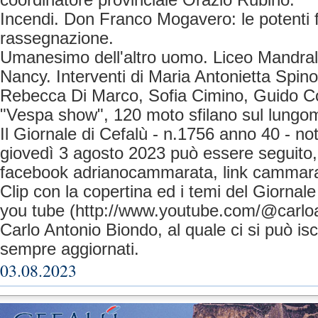
coordinatore provinciale Orazio Rubino.
Incendi. Don Franco Mogavero: le potenti 
rassegnazione.
Umanesimo dell'altro uomo. Liceo Mandral
Nancy. Interventi di Maria Antonietta Spi
Rebecca Di Marco, Sofia Cimino, Guido Co
"Vespa show", 120 moto sfilano sul lungo
Il Giornale di Cefalù - n.1756 anno 40 - no
giovedì 3 agosto 2023 può essere seguito, v
facebook adrianocammarata, link cammara
Clip con la copertina ed i temi del Giornale
you tube (http://www.youtube.com/@carlo
Carlo Antonio Biondo, al quale ci si può is
sempre aggiornati.
03.08.2023