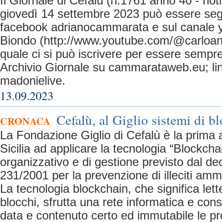
Il Giornale di Cefalù (n.1761 anno 40 - not
giovedì 14 settembre 2023 può essere segui
facebook adrianocammarata e sul canale y
Biondo (http://www.youtube.com/@carloan
quale ci si può iscrivere per essere sempre
Archivio Giornale su cammarataweb.eu; link 
madonielive.
13.09.2023
Cefalù, al Giglio sistemi di bl
CRONACA
La Fondazione Giglio di Cefalù è la prima a
Sicilia ad applicare la tecnologia “Blockcha
organizzativo e di gestione previsto dal dec
231/2001 per la prevenzione di illeciti ammin
La tecnologia blockchain, che significa let
blocchi, sfrutta una rete informatica e con
data e contenuto certo ed immutabile le pr