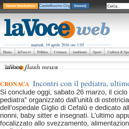
Castelbuono.Org
Museo Mandralisca
EmmeQ
martedì, 19 aprile 2016 ore 1:05
Home
laVoce tv
Politica
Cronaca
Ambiente
Sport
Cultura & Spet
Incontri con il pediatra, ult
CRONACA
Si conclude oggi, sabato 26 marzo, il ciclo d
pediatra” organizzato dall’unità di ostetrici
dell’ospedale Giglio di Cefalù e dedicato 
nonni, baby sitter e insegnati. L’ultimo a
focalizzato allo svezzamento, alimentazione e