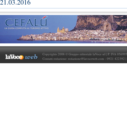
21.03.2016
Copyrights 2008 © Gruppo editoriale laVoce srl | P. IVA 05699
Contatti redazione:
redazione@lavoceweb.com
- 0921 422392 |