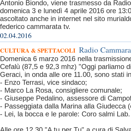
Antonio Biondo, viene trasmesso da Rad
domenica 3 e lunedì 4 aprile 2016 ore 13:
ascoltato anche in internet nel sito murialdo
federico cammarata tv.
02.04.2016
Radio Cammarata
CULTURA & SPETTACOLI
Domenica 6 marzo 2016 nella trasmissio
Cefalù (87,5 e 92,3 mhz) "Oggi parliamo di
Geraci, in onda alle ore 11.00, sono stati inv
- Enzo Terrasi, vice sindaco;
- Marco La Rosa, consigliere comunale;
- Giuseppe Pedalino, assessore di Campofe
- Passeggiata dalla Marina alla Giudecca 
- Lei, la bocca e le parole: Coro salmi Lab.
Alle ore 12.30 "A tu per Tu" a cura di Salv