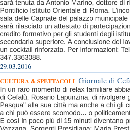
sarà tenuta da Antonio Marino, dottore di r
Pontificio Istituto Orientale di Roma. L’inco
sala delle Capriate del palazzo municipale d
sarà rilasciato un attestato di partecipazione
credito formativo per gli studenti degli istitu
secondaria superiore. A conclusione dei lavo
un cocktail rinforzato. Per informazioni: T
347.3363088.
29.03.2016
Giornale di Cefa
CULTURA & SPETTACOLI
In un raro momento di relax familiare abbi
di Cefalù, Rosario Lapunzina, di rivolgere 
Pasqua" alla sua città ma anche a chi gli 
a chi può essere scomodo... o politicamen
E così in poco più di 15 minuti diventano p
Vazzana, Sorgenti Presidiana; Maria Prest