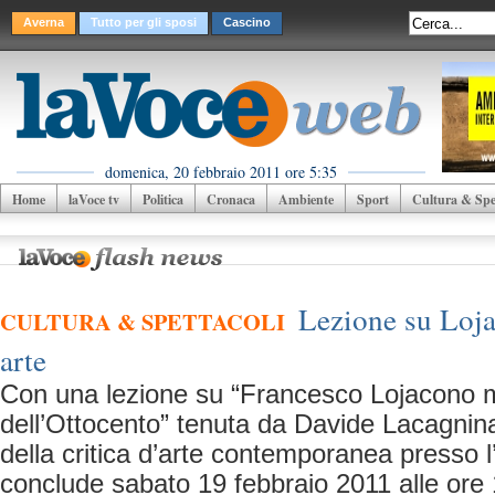
Averna
Tutto per gli sposi
Cascino
domenica, 20 febbraio 2011 ore 5:35
Home
laVoce tv
Politica
Cronaca
Ambiente
Sport
Cultura & Spet
Lezione su Loj
CULTURA & SPETTACOLI
arte
Con una lezione su “Francesco Lojacono 
dell’Ottocento” tenuta da Davide Lacagnina
della critica d’arte contemporanea presso l’
conclude sabato 19 febbraio 2011 alle ore 1