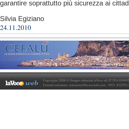
garantire soprattutto più sicurezza ai cittadi
Silvia Egiziano
24.11.2010
Copyrights 2008 © Gruppo editoriale laVoce srl | P. IVA 05699
Contatti redazione:
redazione@lavoceweb.com
- 0921 422392 |