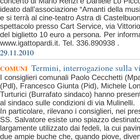
concerto di Mario Renzi e Daniele Lo Picco
ideato dall’associazione “Amanti della musi
e si terrà al cine-teatro Astra di Castelbuo
spettacolo presso Cart Service, via Vittor
del biglietto 10 euro a persona. Per inform
www.igattopardi.it. Tel. 336.890938 .
29.11.2010
Termini, interrogazione sulla v
COMUNI
I consiglieri comunali Paolo Cecchetti (Mp
(Pdl), Francesco Giunta (Pid), Michele Lo
Turturici (Burrafato sindaco) hanno presen
al sindaco sulle condizioni di via Mulinelli.
In particolare, rilevano i consiglieri, nei pr
SS. Salvatore esiste uno spiazzo destinat
largamente utilizzato dai fedeli, la cui pa
due ampie buche che, quando piove, dive