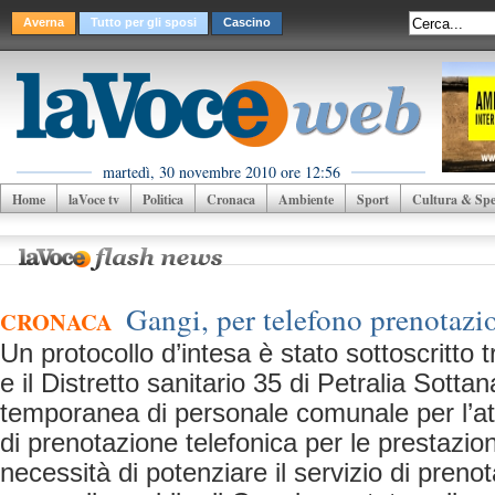
Averna
Tutto per gli sposi
Cascino
martedì, 30 novembre 2010 ore 12:56
Home
laVoce tv
Politica
Cronaca
Ambiente
Sport
Cultura & Spet
Gangi, per telefono prenotazio
CRONACA
Un protocollo d’intesa è stato sottoscritto 
e il Distretto sanitario 35 di Petralia Sotta
temporanea di personale comunale per l’att
di prenotazione telefonica per le prestazion
necessità di potenziare il servizio di preno