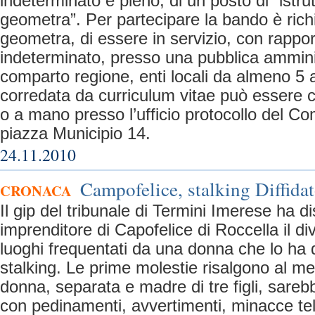
indeterminato e pieno, di un posto di “istru
geometra”. Per partecipare la bando è richi
geometra, di essere in servizio, con rappo
indeterminato, presso una pubblica ammini
comparto regione, enti locali da almeno 5
corredata da curriculum vitae può essere 
o a mano presso l’ufficio protocollo del C
piazza Municipio 14.
24.11.2010
Campofelice, stalking Diffida
CRONACA
Il gip del tribunale di Termini Imerese ha d
imprenditore di Capofelice di Roccella il div
luoghi frequentati da una donna che lo ha
stalking. Le prime molestie risalgono al m
donna, separata e madre di tre figli, sareb
con pedinamenti, avvertimenti, minacce te