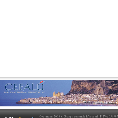
Copyrights 2008 © Gruppo editoriale laVoce srl | P. IVA 05699