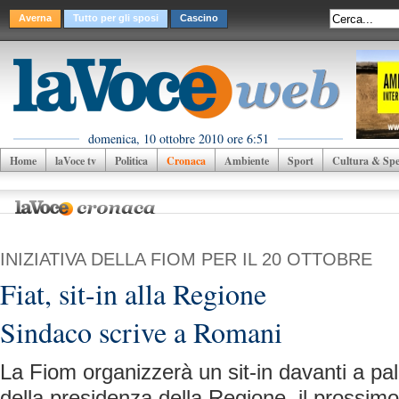
Averna
Tutto per gli sposi
Cascino
domenica, 10 ottobre 2010 ore 6:51
Home
laVoce tv
Politica
Cronaca
Ambiente
Sport
Cultura & Spet
INIZIATIVA DELLA FIOM PER IL 20 OTTOBRE
Fiat, sit-in alla Regione
Sindaco scrive a Romani
La Fiom organizzerà un sit-in davanti a pa
della presidenza della Regione, il prossimo