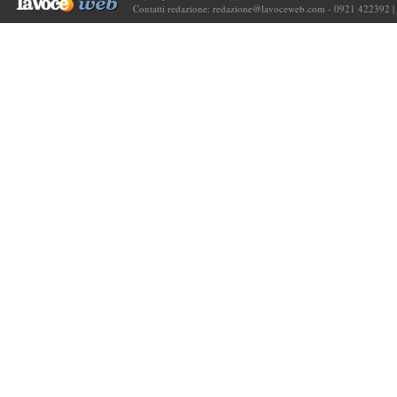
Contatti redazione:
redazione@lavoceweb.com
- 0921 422392 |