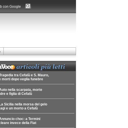
b con Google
e
Tragedia tra Cefalù e S. Mauro,
 morti dopo veglia funebre
Auto nella scarpata, morte
re e figlia di Cefalù
La Sicilia nella morsa del gelo
agi e un morto a Cefalù
Annuncio choc: a Termini
leare invece della Fiat