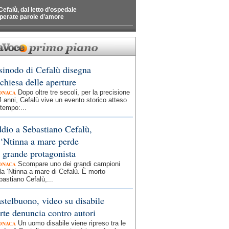
Cefalù, dal letto d’ospedale
perate parole d’amore
 sinodo di Cefalù disegna
 chiesa delle aperture
Dopo oltre tre secoli, per la precisione
ONACA
 anni, Cefalù vive un evento storico atteso
tempo:...
dio a Sebastiano Cefalù,
 ‘Ntinna a mare perde
 grande protagonista
Scompare uno dei grandi campioni
ONACA
la ‘Ntinna a mare di Cefalù. È morto
astiano Cefalù,...
stelbuono, video su disabile
rte denuncia contro autori
Un uomo disabile viene ripreso tra le
ONACA