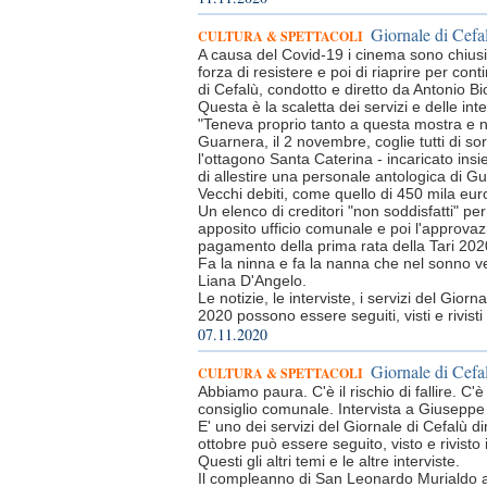
Giornale di Cefal
CULTURA & SPETTACOLI
A causa del Covid-19 i cinema sono chiusi
forza di resistere e poi di riaprire per cont
di Cefalù, condotto e diretto da Antonio B
Questa è la scaletta dei servizi e delle inte
"Teneva proprio tanto a questa mostra e n
Guarnera, il 2 novembre, coglie tutti di s
l'ottagono Santa Caterina - incaricato insie
di allestire una personale antologica di G
Vecchi debiti, come quello di 450 mila eu
Un elenco di creditori "non soddisfatti" per
apposito ufficio comunale e poi l'approva
pagamento della prima rata della Tari 2020
Fa la ninna e fa la nanna che nel sonno ve
Liana D'Angelo.
Le notizie, le interviste, i servizi del Gi
2020 possono essere seguiti, visti e rivi
07.11.2020
Giornale di Cefal
CULTURA & SPETTACOLI
Abbiamo paura. C'è il rischio di fallire. C'è 
consiglio comunale. Intervista a Giusepp
E' uno dei servizi del Giornale di Cefalù 
ottobre può essere seguito, visto e rivis
Questi gli altri temi e le altre interviste.
Il compleanno di San Leonardo Murialdo acc