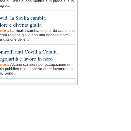
ade di Castelbuono mentre è in preda al suo
agio...
vid, la Sicilia cambia
lore e diventa gialla
La Sicilia cambia colore: da arancione
ONACA
enta regione gialla con una conseguente
enuazione delle...
ntrolli anti Covid a Cefalù,
regolarità e lavoro in nero
Alcune sanzioni per occupazione di
ONACA
lo pubblico e la scoperta di tre lavoratori in
o. Sono i...