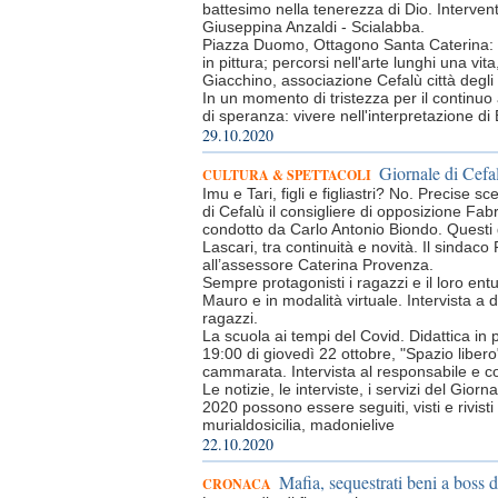
battesimo nella tenerezza di Dio. Intervent
Giuseppina Anzaldi - Scialabba.
Piazza Duomo, Ottagono Santa Caterina: 8
in pittura; percorsi nell'arte lunghi una v
Giacchino, associazione Cefalù città degli 
In un momento di tristezza per il continu
di speranza: vivere nell'interpretazione di
29.10.2020
Giornale di Cefal
CULTURA & SPETTACOLI
Imu e Tari, figli e figliastri? No. Precise 
di Cefalù il consigliere di opposizione Fabr
condotto da Carlo Antonio Biondo. Questi gl
Lascari, tra continuità e novità. Il sindac
all’assessore Caterina Provenza.
Sempre protagonisti i ragazzi e il loro e
Mauro e in modalità virtuale. Intervista a
ragazzi.
La scuola ai tempi del Covid. Didattica in 
19:00 di giovedì 22 ottobre, "Spazio libe
cammarata. Intervista al responsabile e co
Le notizie, le interviste, i servizi del Gi
2020 possono essere seguiti, visti e rivi
murialdosicilia, madonielive
22.10.2020
Mafia, sequestrati beni a boss
CRONACA