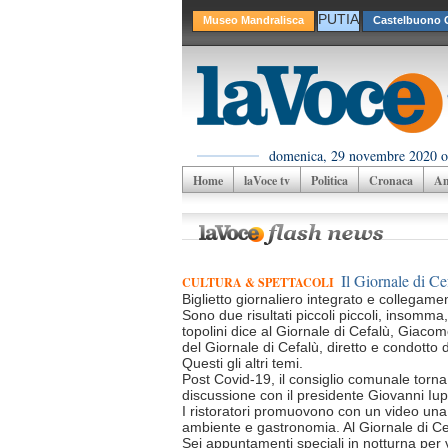
PUTIA
Museo Mandralisca
Castelbuono C
domenica, 29 novembre 2020 o
Home
laVoce tv
Politica
Cronaca
Am
Il Giornale di Cef
CULTURA & SPETTACOLI
Biglietto giornaliero integrato e collegame
Sono due risultati piccoli piccoli, insomma,
topolini dice al Giornale di Cefalù, Giaco
del Giornale di Cefalù, diretto e condotto
Questi gli altri temi.
Post Covid-19, il consiglio comunale torna a
discussione con il presidente Giovanni Iu
I ristoratori promuovono con un video una C
ambiente e gastronomia. Al Giornale di Cef
Sei appuntamenti speciali in notturna per visi