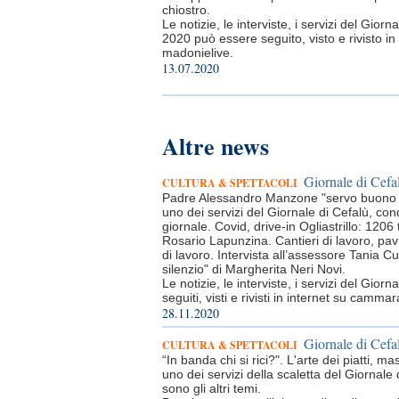
chiostro.
Le notizie, le interviste, i servizi del Gio
2020 può essere seguito, visto e rivisto i
madonielive.
13.07.2020
Altre news
Giornale di Cefal
CULTURA & SPETTACOLI
Padre Alessandro Manzone "servo buono e 
uno dei servizi del Giornale di Cefalù, cond
giornale. Covid, drive-in Ogliastrillo: 120
Rosario Lapunzina. Cantieri di lavoro, pavi
di lavoro. Intervista all’assessore Tania 
silenzio" di Margherita Neri Novi.
Le notizie, le interviste, i servizi del Gi
seguiti, visti e rivisti in internet su ca
28.11.2020
Giornale di Cefal
CULTURA & SPETTACOLI
“In banda chi si rici?". L'arte dei piatti,
uno dei servizi della scaletta del Giornale
sono gli altri temi.