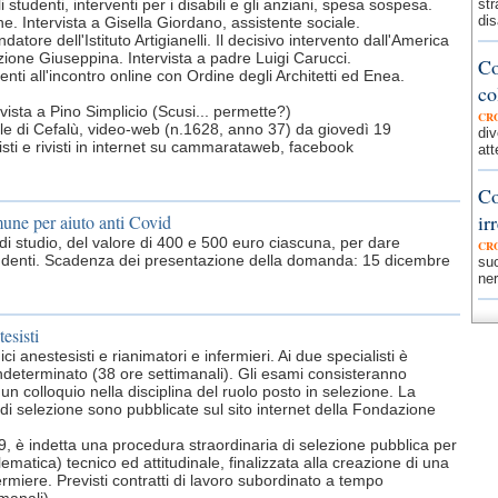
 studenti, interventi per i disabili e gli anziani, spesa sospesa.
str
dis
e. Intervista a Gisella Giordano, assistente sociale.
atore dell'Istituto Artigianelli. Il decisivo intervento dall'America
zione Giuseppina. Intervista a padre Luigi Carucci.
Co
nti all'incontro online con Ordine degli Architetti ed Enea.
co
vista a Pino Simplicio (Scusi... permette?)
CR
ornale di Cefalù, video-web (n.1628, anno 37) da giovedì 19
div
ti e rivisti in internet su cammarataweb, facebook
att
Co
ir
mune per aiuto anti Covid
 di studio, del valore di 400 e 500 euro ciascuna, per dare
CR
tudenti. Scadenza dei presentazione della domanda: 15 dicembre
suo
ner
tesisti
 anestesisti e rianimatori e infermieri. Ai due specialisti è
determinato (38 ore settimanali). Gli esami consisteranno
un colloquio nella disciplina del ruolo posto in selezione. La
i selezione sono pubblicate sul sito internet della Fondazione
, è indetta una procedura straordinaria di selezione pubblica per
elematica) tecnico ed attitudinale, finalizzata alla creazione di una
rmiere. Previsti contratti di lavoro subordinato a tempo