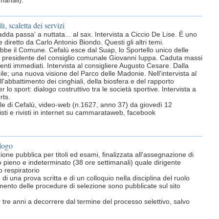
manali).
ù, scaletta dei servizi
dda passa' a nuttata... al sax. Intervista a Ciccio De Lise. È uno
e diretto da Carlo Antonio Biondo. Questi gli altri temi.
bbe il Comune. Cefalù esce dal Suap, lo Sportello unico delle
del presidente del consiglio comunale Giovanni Iuppa. Caduta massi
venti immediati. Intervista al consigliere Augusto Cesare. Dalla
ile; una nuova visione del Parco delle Madonie. Nell'intervista al
'abbattimento dei cinghiali, della biosfera e del rapporto
lo sport: dialogo costruttivo tra le società sportive. Intervista a
rts.
ornale di Cefalù, video-web (n.1627, anno 37) da giovedì 12
ti e rivisti in internet su cammarataweb, facebook
logo
one pubblica per titoli ed esami, finalizzata all'assegnazione di
 pieno e indeterminato (38 ore settimanali) quale dirigente
o respiratorio
i una prova scritta e di un colloquio nella disciplina del ruolo
mento delle procedure di selezione sono pubblicate sul sito
 tre anni a decorrere dal termine del processo selettivo, salvo