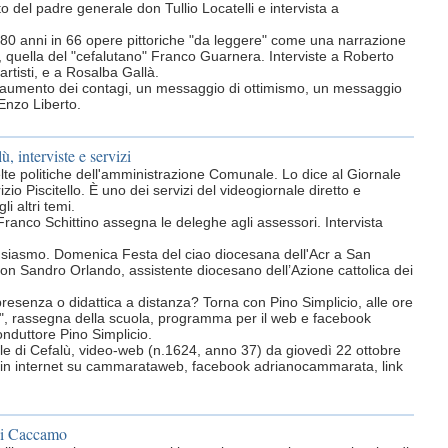
o del padre generale don Tullio Locatelli e intervista a
0 anni in 66 opere pittoriche "da leggere" come una narrazione
ita, quella del "cefalutano" Franco Guarnera. Interviste a Roberto
artisti, e a Rosalba Gallà.
o aumento dei contagi, un messaggio di ottimismo, un messaggio
 Enzo Liberto.
ù, interviste e servizi
scelte politiche dell'amministrazione Comunale. Lo dice al Giornale
izio Piscitello. È uno dei servizi del videogiornale diretto e
i altri temi.
o Franco Schittino assegna le deleghe agli assessori. Intervista
ntusiasmo. Domenica Festa del ciao diocesana dell'Acr a San
 don Sandro Orlando, assistente diocesano dell’Azione cattolica dei
presenza o didattica a distanza? Torna con Pino Simplicio, alle ore
ro", rassegna della scuola, programma per il web e facebook
nduttore Pino Simplicio.
ornale di Cefalù, video-web (n.1624, anno 37) da giovedì 22 ottobre
sti in internet su cammarataweb, facebook adrianocammarata, link
 di Caccamo