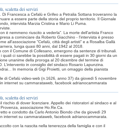
ù, scaletta dei servizi
. Di Francesca a Cefalù e Grifeo a Petralia Sottana troveranno la
inuare a essere parte della storia del proprio territorio. Il Giornale
iondo, intervista Marzia Cristina e Mario Li Puma.
rviste.
on è nemmeno riuscito a vederla". La morte dell'artista Franco
orpresa a cominciare da Roberto Giacchino - l'intervista è presso
me all'associazione "Cefalù, città degli artisti" e a Rosalba Gallà
uarnera, lunga quasi 80 anni, dal 1942 al 2018.
ro con il Comune di Collesano, emergono da sentenze di tribunali.
 i quali ci sarebbe la possibilità di essere pagati in 30 giorni da un
zione unanime della proroga al 20 dicembre del termine di
. L’intervento in consiglio del sindaco Rosario Lapunzina.
drai... In memoria di Gigi Proietti, un omaggio della pianista
ornale di Cefalù video-web (n.1626, anno 37) da giovedì 5 novembre
sti in internet su cammarataweb, facebook adrianocammarata
ù, scaletta dei servizi
il rischio di dover licenziare. Appello dei ristoratori al sindaco e al
e Provenza, associazione Ho.Re.Ca.
diretto e condotto da Carlo Antonio Biondo che da giovedì 29
to in internet su cammarataweb, facebook adrianocammarata.
olto con la nascita nella tenerezza della famiglia e con il