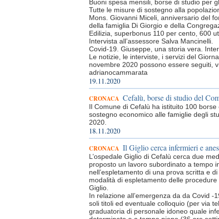
Buoni spesa mensili, borse di studio per gli
Tutte le misure di sostegno alla popolazion
Mons. Giovanni Miceli, anniversario del fond
della famiglia Di Giorgio e della Congrega
Edilizia, superbonus 110 per cento, 600 ute
Intervista all’assessore Salva Mancinelli.
Covid-19. Giuseppe, una storia vera. Inter
Le notizie, le interviste, i servizi del Gi
novembre 2020 possono essere seguiti, vis
adrianocammarata
19.11.2020
Cefalù, borse di studio del Co
CRONACA
Il Comune di Cefalù ha istituito 100 borse
sostegno economico alle famiglie degli s
2020.
18.11.2020
Il Giglio cerca infermieri e anes
CRONACA
L’ospedale Giglio di Cefalù cerca due medici
proposto un lavoro subordinato a tempo in
nell’espletamento di una prova scritta e di 
modalità di espletamento delle procedure d
Giglio.
In relazione all’emergenza da da Covid -19
soli titoli ed eventuale colloquio (per via t
graduatoria di personale idoneo quale infe