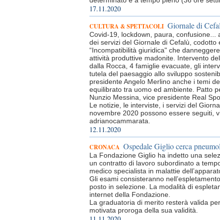
determinato e a tempo pieno (36 ore setti
17.11.2020
Giornale di Cefal
CULTURA & SPETTACOLI
Covid-19, lockdown, paura, confusione... a
dei servizi del Giornale di Cefalù, codotto 
“Incompatibilità giuridica" che danneggere
attività produttive madonite. Intervento 
dalla Rocca, 4 famiglie evacuate, gli inter
tutela del paesaggio allo sviluppo sostenib
presidente Angelo Merlino anche i temi dell
equilibrato tra uomo ed ambiente. Patto per 
Nunzio Messina, vice presidente Real Spo
Le notizie, le interviste, i servizi del Gi
novembre 2020 possono essere seguiti, vis
adrianocammarata.
12.11.2020
Ospedale Giglio cerca pneumo
CRONACA
La Fondazione Giglio ha indetto una selezi
un contratto di lavoro subordinato a tempo
medico specialista in malattie dell’apparat
Gli esami consisteranno nell’espletamento d
posto in selezione. La modalità di espleta
internet della Fondazione.
La graduatoria di merito resterà valida per
motivata proroga della sua validità.
11.11.2020