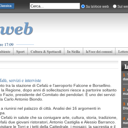
lassica
Su laVoce web
Sul we
re 17:09
biente
Sport
Cultura & Spettacoli
In Sicilia
laVoce dei comuni
Letter
1
alù, servizi e interviste
due
nto tra la stazione di Cefalù e l'aeroporto Falcone e Borsellino.
2
 la Regione, dopo anni di sollecitazioni riesce a partorire soltanto
mad
mo Fazio, presidente del Comitato dei pendolari. È uno dei servizi
 da Carlo Antonio Biondo.
3
 riunirsi nel palazzo di città. Analisi dei 16 argomenti in
Dis
ppa.
efalù in salute che sa coniugare arte, cultura, storia, tradizione,
4
alù due giovani ristoratori, Antonio Castiglia e Alessio Barranco.
nuc
tare le Torri e i tetti della Cattedrale, i mosaici, la sacrestia e il