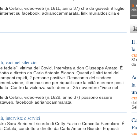
5
rnale di Cefalù, video-web (n.1611, anno 37) che da giovedì 9 luglio
dis
n internet su facebook: adrianocammarata, link murialdosicilia e
Il
la
CR
314
ù, voci nel silenzio
da 
fedele", vittima del Covid. Intervista a don Giuseppe Amato. È
otto e diretto da Carlo Antonio Biondo. Questi gli altri temi del
Ad
6 tamponi rapidi, 2 persone positive. Resoconto del sindaco
mentazione, illuminazione per riqualificare la città e creare posti
la
Culotta. Contro la violenza sulle donne - 25 novembre "Voce nel
un
ornale di Cefalù, video-web (n.1629, anno 37) possono essere
CR
mmarataweb, facebook adrianocammarata.
del
Seb
ù, interviste e servizi
Ca
 mastru Saru Serio nel ricordo di Cetty Fazio e Concetta Famularo. È
Pa
 di Cefalù, condotto e diretto da Carlo Antonio Biondo. E questi
CR