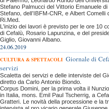
di Palermo, Leonardo Rundo dell’Universit
Stefano Palmucci del Vittorio Emanuele di
Stefano, dell’IBFM-CNR, e Albert Comelli 
Ri.Med.
L’inizio dei lavori è previsto per le ore 10 c
di Cefalù, Rosario Lapunzina, e del presid
Giglio, Giovanni Albano.
24.06.2019
Giornale di Cefa
CULTURA & SPETTACOLI
servizi
Scaletta dei servizi e delle interviste del G
diretto da Carlo Antonio Biondo.
Corpus Domini, per la prima volta il Nunzi
in Italia, mons. Emil Paul Tscherrig, a Cef
Gratteri. Le novità della processione e la tr
intervista al pro vicario generale Giuseppe L