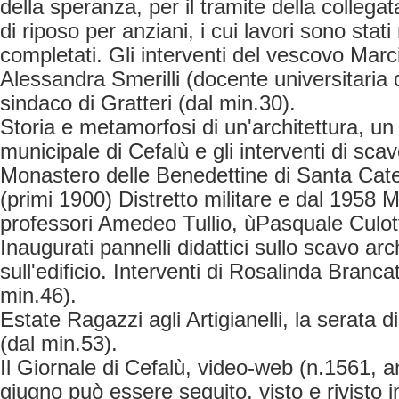
della speranza, per il tramite della colleg
di riposo per anziani, i cui lavori sono sta
completati. Gli interventi del vescovo Marc
Alessandra Smerilli (docente universitaria 
sindaco di Gratteri (dal min.30).
Storia e metamorfosi di un'architettura, u
municipale di Cefalù e gli interventi di sca
Monastero delle Benedettine di Santa Cater
(primi 1900) Distretto militare e dal 1958 Mu
professori Amedeo Tullio, ùPasquale Culot
Inaugurati pannelli didattici sullo scavo ar
sull'edificio. Interventi di Rosalinda Branca
min.46).
Estate Ragazzi agli Artigianelli, la serata d
(dal min.53).
Il Giornale di Cefalù, video-web (n.1561, 
giugno può essere seguito, visto e rivisto i