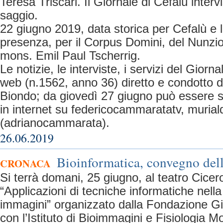
Teresa Triscari. Il Giornale di Cefalù intervi
saggio.
22 giugno 2019, data storica per Cefalù e l
presenza, per il Corpus Domini, del Nunzio 
mons. Emil Paul Tscherrig.
Le notizie, le interviste, i servizi del Giorn
web (n.1562, anno 36) diretto e condotto 
Biondo; da giovedì 27 giugno può essere seg
in internet su federicocammaratatv, murial
(adrianocammarata).
26.06.2019
Bioinformatica, convegno del
CRONACA
Si terrà domani, 25 giugno, al teatro Cicer
“Applicazioni di tecniche informatiche nell
immagini” organizzato dalla Fondazione Gig
con l’Istituto di Bioimmagini e Fisiologia 