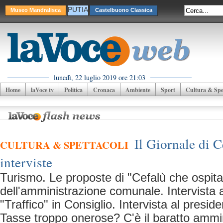
PUTIA
Museo Mandralisca
Castelbuono Classica
lunedì, 22 luglio 2019 ore 21:03
Home
laVoce tv
Politica
Cronaca
Ambiente
Sport
Cultura & Spet
Il Giornale di C
CULTURA & SPETTACOLI
interviste
Turismo. Le proposte di "Cefalù che ospita"
dell'amministrazione comunale. Intervista a
"Traffico" in Consiglio. Intervista al presi
Tasse troppo onerose? C'è il baratto ammini