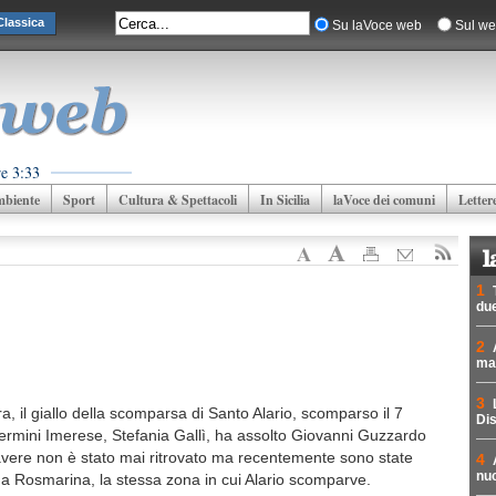
lassica
Su laVoce web
Sul we
e 3:33
biente
Sport
Cultura & Spettacoli
In Sicilia
laVoce dei comuni
Letter
1
due
2
mad
3
, il giallo della scomparsa di Santo Alario, scomparso il 7
Dis
i Termini Imerese, Stefania Gallì, ha assolto Giovanni Guzzardo
davere non è stato mai ritrovato ma recentemente sono state
4
nuc
a Rosmarina, la stessa zona in cui Alario scomparve.