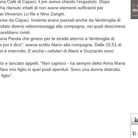
ana Cafè di Capaci, il pm aveva chiesto l’ergastolo. Dopo
5
ha ritenuto infatti di non avere elementi sufficienti per
dis
ati Vincenzo Lo Re e Nino Zanghi.
sieme da Capaci. Insieme erano passati anche da Ventimiglia di
mandato diversi videomessaggi alla compagna, nei quali descriveva
arebbero rivisti.
una Panda che girano per le strade attorno a Ventimiglia di
 poi ti dico", aveva scritto Alario alla compagna. Dalle 15.51 di
 è interrotto. E anche i cellulari di Alario e Guzzardo sono
uto e lanciato appelli. "Non capisco - ha sempre detto Anna Maria
re mio figlio in quei posti sperduti. Sono una donna distrutta.
iglio".
Il