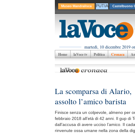
PUTIA
Museo Mandralisca
Castelbuono C
martedì, 10 dicembre 2019 or
Home
laVoce tv
Politica
Cronaca
Am
La scomparsa di Alario,
assolto l’amico barista
Finisce senza un colpevole, almeno per ora
febbraio 2018 all’età di 42 anni. Il gup d
dall’accusa di avere ucciso l’amico. Il ca
rinvenute ossa umane nella zona della dig