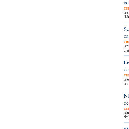
co
CU
un 
“Ma
Sc
ca
CR
seg
che
Le
da
CR
pre
sic
Ni
de
CU
stu
del