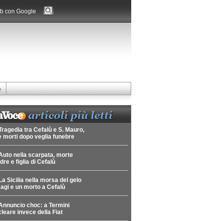
b con Google
e
Tragedia tra Cefalù e S. Mauro,
 morti dopo veglia funebre
Auto nella scarpata, morte
re e figlia di Cefalù
La Sicilia nella morsa del gelo
agi e un morto a Cefalù
Annuncio choc: a Termini
leare invece della Fiat