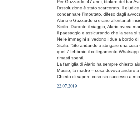
Per Guzzardo, 47 anni, titolare del bar Av
l’assoluzione è stato scarcerato. Il giudice 
condannare l’imputato, difeso dagli avvoc
Alario e Guzzardo si erano allontanati in
Sicilia. Durante il viaggio, Alario aveva 
il paesaggio e assicurando che la sera si s
Nelle immagini si vedono i due a bordo di 
Sicilia. "Sto andando a sbrigare una cosa e
quel 7 febbraio il collegamento Whatsapp si
rimasti spenti.
La famiglia di Alario ha sempre chiesto ai
Musso, la madre – cosa doveva andare a fa
Chiedo di sapere cosa sia successo a mio f
22.07.2019