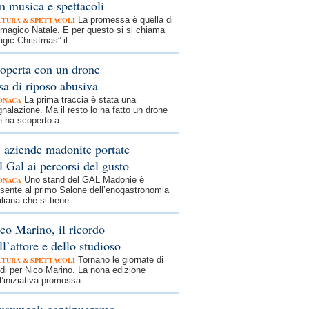
n musica e spettacoli
La promessa è quella di
LTURA & SPETTACOLI
magico Natale. E per questo si si chiama
gic Christmas” il...
operta con un drone
sa di riposo abusiva
La prima traccia è stata una
ONACA
nalazione. Ma il resto lo ha fatto un drone
 ha scoperto a...
 aziende madonite portate
l Gal ai percorsi del gusto
Uno stand del GAL Madonie è
ONACA
sente al primo Salone dell’enogastronomia
iliana che si tiene...
co Marino, il ricordo
ll’attore e dello studioso
Tornano le giornate di
LTURA & SPETTACOLI
di per Nico Marino. La nona edizione
l’iniziativa promossa...