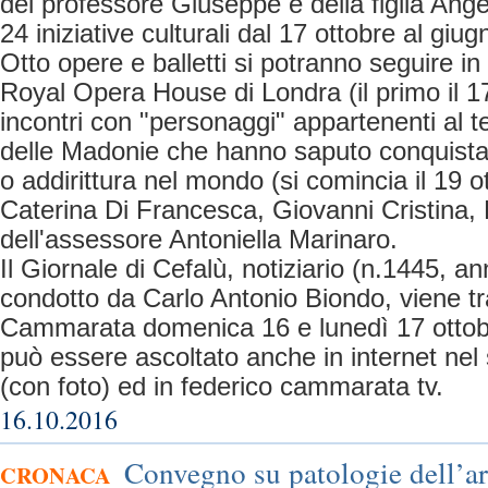
del professore Giuseppe e della figlia An
24 iniziative culturali dal 17 ottobre al giu
Otto opere e balletti si potranno seguire in d
Royal Opera House di Londra (il primo il 17
incontri con "personaggi" appartenenti al te
delle Madonie che hanno saputo conquistar
o addirittura nel mondo (si comincia il 19 ot
Caterina Di Francesca, Giovanni Cristina,
dell'assessore Antoniella Marinaro.
Il Giornale di Cefalù, notiziario (n.1445, an
condotto da Carlo Antonio Biondo, viene 
Cammarata domenica 16 e lunedì 17 ottob
può essere ascoltato anche in internet nel s
(con foto) ed in federico cammarata tv.
16.10.2016
Convegno su patologie dell’ar
CRONACA