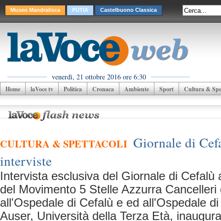
Museo Mandralisca
PUTIA
Castelbuono Classica
venerdì, 21 ottobre 2016 ore 6:30
Home
laVoce tv
Politica
Cronaca
Ambiente
Sport
Cultura & Spet
Giornale di Cefa
CULTURA & SPETTACOLI
interviste
Intervista esclusiva del Giornale di Cefalù
del Movimento 5 Stelle Azzurra Cancelleri 
all'Ospedale di Cefalù e ed all'Ospedale di 
Auser, Università della Terza Età, inaugura