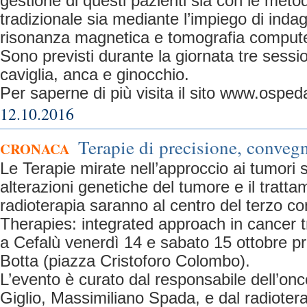
gestione di questi pazienti sia con le meto
tradizionale sia mediante l’impiego di indagin
risonanza magnetica e tomografia compute
Sono previsti durante la giornata tre sessi
caviglia, anca e ginocchio.
Per saperne di più visita il sito www.ospedal
12.10.2016
Terapie di precisione, conveg
CRONACA
Le Terapie mirate nell’approccio ai tumori s
alterazioni genetiche del tumore e il tratta
radioterapia saranno al centro del terzo c
Therapies: integrated approach in cancer t
a Cefalù venerdì 14 e sabato 15 ottobre p
Botta (piazza Cristoforo Colombo).
L’evento è curato dal responsabile dell’oncol
Giglio, Massimiliano Spada, e dal radioter