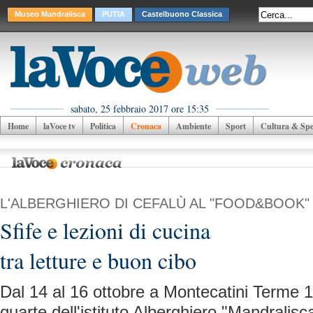
Museo Mandralisca
PUTIA
Castelbuono Classica
sabato, 25 febbraio 2017 ore 15:35
Home
laVoce tv
Politica
Cronaca
Ambiente
Sport
Cultura & Spet
L'ALBERGHIERO DI CEFALÙ AL "FOOD&BOOK"
Sfife e lezioni di cucina
tra letture e buon cibo
Dal 14 al 16 ottobre a Montecatini Terme 14 
quarte dell'istituto Alberghiero "Mandralisc