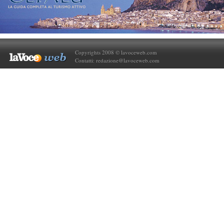
Copyrights 2008 © lavoceweb.com
Contatti:
redazione@lavoceweb.com