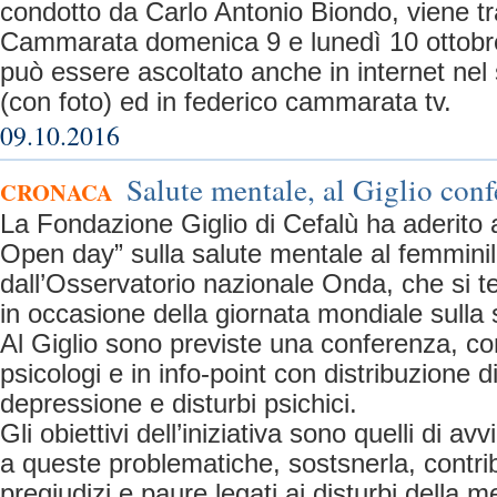
condotto da Carlo Antonio Biondo, viene 
Cammarata domenica 9 e lunedì 10 ottobr
può essere ascoltato anche in internet nel s
(con foto) ed in federico cammarata tv.
09.10.2016
Salute mentale, al Giglio conf
CRONACA
La Fondazione Giglio di Cefalù ha aderito al
Open day” sulla salute mentale al femmini
dall’Osservatorio nazionale Onda, che si te
in occasione della giornata mondiale sulla 
Al Giglio sono previste una conferenza, con
psicologi e in info-point con distribuzione d
depressione e disturbi psichici.
Gli obiettivi dell’iniziativa sono quelli di a
a queste problematiche, sostsnerla, contri
pregiudizi e paure legati ai disturbi della m