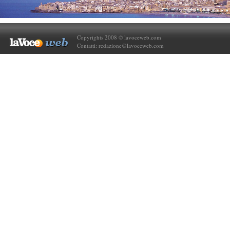
Copyrights 2008 © lavoceweb.com
Contatti:
redazione@lavoceweb.com