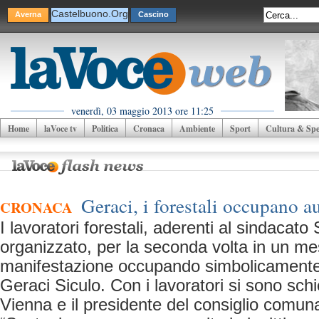
Castelbuono.Org
Averna
Cascino
venerdì, 03 maggio 2013 ore 11:25
Home
laVoce tv
Politica
Cronaca
Ambiente
Sport
Cultura & Spet
Geraci, i forestali occupano a
CRONACA
I lavoratori forestali, aderenti al sindacato
organizzato, per la seconda volta in un m
manifestazione occupando simbolicamente l
Geraci Siculo. Con i lavoratori si sono schi
Vienna e il presidente del consiglio comun