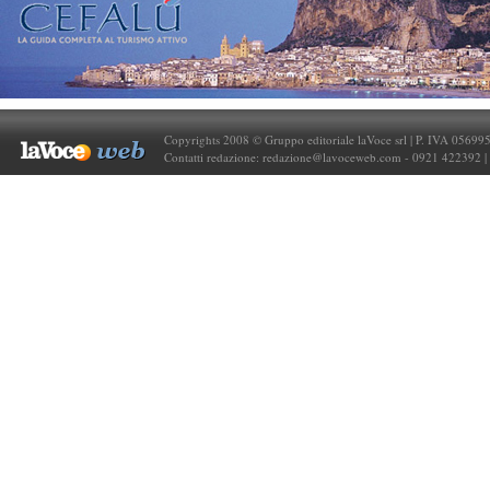
Copyrights 2008 © Gruppo editoriale laVoce srl | P. IVA 05699
Contatti redazione:
redazione@lavoceweb.com
- 0921 422392 |