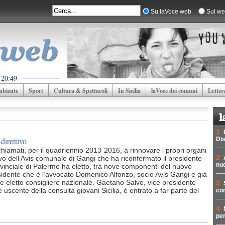
Su laVoce web
Sul we
 20:49
biente
Sport
Cultura & Spettacoli
In Sicilia
laVoce dei comuni
Letter
1
direttivo
Dis
ati chiamati, per il quadriennio 2013-2016, a rinnovare i propri organi
2
ttivo dell’Avis comunale di Gangi che ha riconfermato il presidente
nuc
inciale di Palermo ha eletto, tra nove componenti del nuovo
esidente che è l’avvocato Domenico Alfonzo, socio Avis Gangi e già
e eletto consigliere nazionale. Gaetano Salvo, vice presidente
3
uscente della consulta giovani Sicilia, è entrato a far parte del
con
4
per