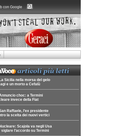
b con Google
e
La Sicilia nella morsa del gelo
agi e un morto a Cefalù
Annuncio choc: a Termini
leare invece della Fiat
San Raffaele, l’ex presidente
tro la scelta dei nuovi vertici
Nucleare: Scajola va negli Usa
 siglare l’accordo su Termini