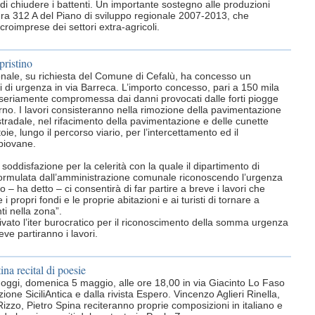
di chiudere i battenti. Un importante sostegno alle produzioni
isura 312 A del Piano di sviluppo regionale 2007-2013, che
roimprese dei settori extra-agricoli.
pristino
gionale, su richiesta del Comune di Cefalù, ha concesso un
ri di urgenza in via Barreca. L’importo concesso, pari a 150 mila
ità, seriamente compromessa dai danni provocati dalle forti piogge
rno. I lavori consisteranno nella rimozione della pavimentazione
 stradale, nel rifacimento della pavimentazione e delle cunette
oie, lungo il percorso viario, per l’intercettamento ed il
piovane.
oddisfazione per la celerità con la quale il dipartimento di
a formulata dall’amministrazione comunale riconoscendo l’urgenza
o – ha detto – ci consentirà di far partire a breve i lavori che
 propri fondi e le proprie abitazioni e ai turisti di tornare a
ti nella zona”.
vato l’iter burocratico per il riconoscimento della somma urgenza
ve partiranno i lavori.
na recital di poesie
rà oggi, domenica 5 maggio, alle ore 18,00 in via Giacinto Lo Faso
one SiciliAntica e dalla rivista Espero. Vincenzo Aglieri Rinella,
zzo, Pietro Spina reciteranno proprie composizioni in italiano e