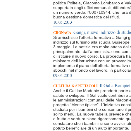
politica Politeia, Giacomo Lombardo e Vale
supportata dagli uffici comunali, diffonder
un numero verde, l'800710944, che farà da
buona gestione domestica dei rifiuti.
10.05.2013
Gangi, nuovo indirizzo di studio
CRONACA
Si arricchisce l’offerta formativa a Gangi g
indirizzo sul turismo alla scuola Giuseppe 
3 maggio. La notizia era molto attesa dal 
principalmente, dall’amministrazione com
di istituire il nuovo corso. La procedura h
ministero dell'Istruzione con un provvedi
implementa il piano dell'offerta formativa 
sbocchi nel mondo del lavoro, in particolare
09.05.2013
Il Gal a Bompiet
CULTURA & SPETTACOLI
Anche il Gal Isc Madonie prenderà parte al
salute e sviluppo. Il Gal vuole contribuire a
le amministrazioni comunali delle Madonie
progetto “Mense tipiche”. L'iniziativa con
studiata per i bambini che consumano il pr
solito menù. La nuova tabella prevede che
e frutta e verdura siano rigorosamente que
constatare che i bambini si sono avvicinati 
potuto beneficiare di un aiuto importante,