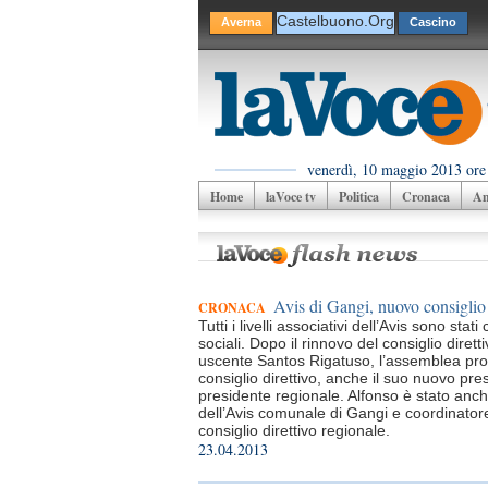
Castelbuono.Org
Averna
Cascino
venerdì, 10 maggio 2013 ore
Home
laVoce tv
Politica
Cronaca
Am
Avis di Gangi, nuovo consiglio 
CRONACA
Tutti i livelli associativi dell’Avis sono st
sociali. Dopo il rinnovo del consiglio dire
uscente Santos Rigatuso, l’assemblea prov
consiglio direttivo, anche il suo nuovo pr
presidente regionale. Alfonso è stato anch
dell’Avis comunale di Gangi e coordinatore 
consiglio direttivo regionale.
23.04.2013