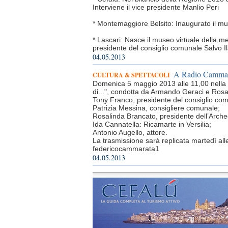
Interviene il vice presidente Manlio Peri
* Montemaggiore Belsito: Inaugurato il mus
* Lascari: Nasce il museo virtuale della me
presidente del consiglio comunale Salvo I
04.05.2013
A Radio Cammarat
CULTURA & SPETTACOLI
Domenica 5 maggio 2013 alle 11,00 nella
di...", condotta da Armando Geraci e Rosalia
Tony Franco, presidente del consiglio co
Patrizia Messina, consigliere comunale;
Rosalinda Brancato, presidente dell’Arche
Ida Cannatella: Ricamarte in Versilia;
Antonio Augello, attore.
La trasmissione sarà replicata martedì all
federicocammarata1
04.05.2013