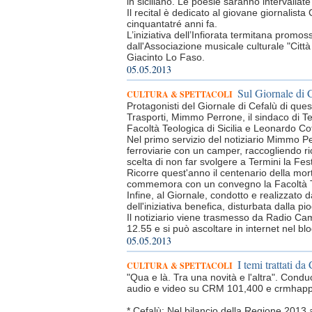
in siciliano. Le poesie saranno intervallat
Il recital è dedicato al giovane giornalista
cinquantatré anni fa.
L’iniziativa dell’Infiorata termitana prom
dall'Associazione musicale culturale "Città 
Giacinto Lo Faso.
05.05.2013
Sul Giornale di 
CULTURA & SPETTACOLI
Protagonisti del Giornale di Cefalù di ques
Trasporti, Mimmo Perrone, il sindaco di T
Facoltà Teologica di Sicilia e Leonardo Co
Nel primo servizio del notiziario Mimmo Perr
ferroviarie con un camper, raccogliendo ric
scelta di non far svolgere a Termini la Fest
Ricorre quest'anno il centenario della mor
commemora con un convegno la Facoltà Te
Infine, al Giornale, condotto e realizzato
dell'iniziativa benefica, disturbata dalla p
Il notiziario viene trasmesso da Radio Ca
12.55 e si può ascoltare in internet nel bl
05.05.2013
I temi trattati 
CULTURA & SPETTACOLI
"Qua e là. Tra una novità e l'altra". Cond
audio e video su CRM 101,400 e crmhappyra
* Cefalù: Nel bilancio della Regione 2013