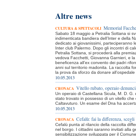
Altre news
Memorial Facchet
CULTURA & SPETTACOLI
Sabato 18 maggio a Petralia Sottana si svo
indimenticata bandiera dell’Inter e della Na
dedicato ai giovanissimi, parteciperanno 
Inter club Palermo. Dopo gli incontri di ca
Petralia Sottana, si procederà alla premiaz
vedova Facchetti, Giovanna Garnieri, e la f
beneficenza all’ex convento dei padri rifor
anni sul territorio madonita. La raccolta f
la prova da sforzo da donare all’ospedale 
10.05.2013
Vitello rubato, operaio denunci
CRONACA
Un operaio di Castellana Sicula, M. D. G. d
stato trovato in possesso di un vitello che
Caltavuturo. Un esame del Dna ha accerta
10.05.2013
Cefalù: fai la differenza, scegli 
CRONACA
Cefalù punta al rilancio della raccolta diff
nel borgo. I cittadini saranno invitati alla
sensibilizzazione sviluppata per il Comu