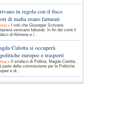
rivano in regola con il fisco
voti di mafia erano fatturati
I voti che Giuseppe Scrivano
ONACA
prava venivano fatturati. In fin dei conti il
daco di Alimena e i...
gda Culotta si occuperà
 politiche europee e trasporti
Il sindaco di Pollina, Magda Culotta,
ONACA
à parte della commissione per le Politiche
opee e di...