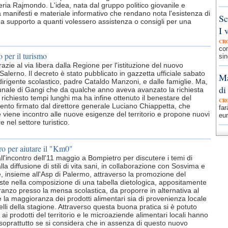
ria Rajmondo. L'idea, nata dal gruppo politico giovanile e
à manifesti e materiale informativo che rendano nota l'esistenza di
Sc
 supporto a quanti volessero assistenza o consigli per una
I 
CR
com
 per il turismo
sin
razie al via libera dalla Regione per l'istituzione del nuovo
Salerno. Il decreto è stato pubblicato in gazzetta ufficiale sabato
Ma
dirigente scolastico, padre Cataldo Manzoni, e dalle famiglie. Ma,
di
unale di Gangi che da qualche anno aveva avanzato la richiesta
a richiesto tempi lunghi ma ha infine ottenuto il benestare del
CR
mento firmato dal direttore generale Luciano Chiappetta, che
far
e viene incontro alle nuove esigenze del territorio e propone nuovi
eur
 nel settore turistico.
ro per aiutare il "Km0"
l'incontro dell'11 maggio a Bompietro per discutere i temi di
lla diffusione di stili di vita sani, in collaborazione con Sosvima e
, insieme all'Asp di Palermo, attraverso la promozione del
siste nella composizione di una tabella dietologica, appositamente
anzo presso la mensa scolastica, da proporre in alternativa al
 la maggioranza dei prodotti alimentari sia di provenienza locale
lli della stagione. Attraverso questa buona pratica si è potuto
ai prodotti del territorio e le microaziende alimentari locali hanno
 soprattutto se si considera che in assenza di questo nuovo