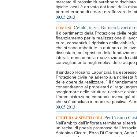
mercato di prossimità avrebbero rischiato 
tipiche locali è arrivato dai fondi della m
permetteranno di creare e rafforzare le mic
09.05.2013
Cefalù, in via Barreca lavori di ri
COMUNI
Il dipartimento della Protezione civile re
finanziamento per la realizzazione di lavo
euro, consentirà il ripristino della viabil
che si sono abbattute in autunno e in inve
dissestata, nel ripristino della fondazione
laterali, nonché nella realizzazione di cadit
convogliamento negli impluvi delle acque 
Il sindaco Rosario Lapunzina ha espresso s
Protezione civile ha aderito alla richiest
delle opere da realizzare. “ Il finanziament
consentiranno ai proprietari di raggiungere i
soggiornare nelle strutture ricettive esisten
L’amministrazione comunale aveva già atti
che si è concluso in maniera positiva. A bre
09.05.2013
Per Cosimo Cristi
CULTURA & SPETTACOLI
Nell’ambito dell’Infiorata termitana si ter
un recital di poesie promosso dall’Associazi
Antonino Cicero, Enzo Di Gaetano, Anna Ri