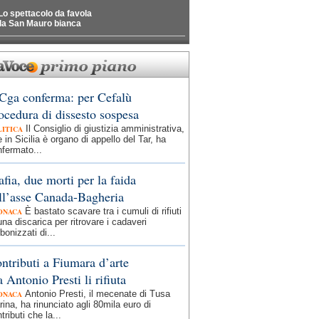
Lo spettacolo da favola
la San Mauro bianca
 Cga conferma: per Cefalù
ocedura di dissesto sospesa
Il Consiglio di giustizia amministrativa,
LITICA
 in Sicilia è organo di appello del Tar, ha
fermato...
fia, due morti per la faida
ll’asse Canada-Bagheria
È bastato scavare tra i cumuli di rifiuti
ONACA
una discarica per ritrovare i cadaveri
bonizzati di...
ntributi a Fiumara d’arte
 Antonio Presti li rifiuta
Antonio Presti, il mecenate di Tusa
ONACA
ina, ha rinunciato agli 80mila euro di
tributi che la...