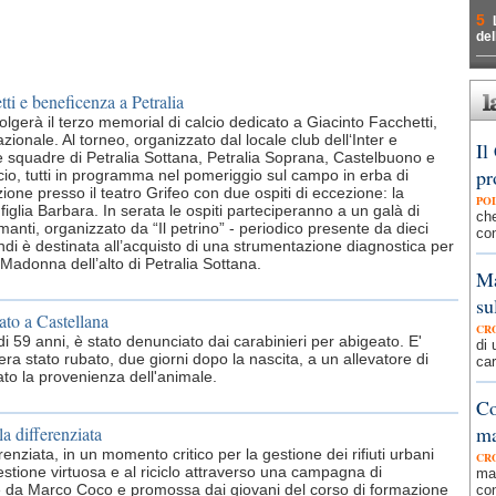
5
del
ti e beneficenza a Petralia
lgerà il terzo memorial di calcio dedicato a Giacinto Facchetti,
zionale. Al torneo, organizzato dal locale club dell‘Inter e
Il
le squadre di Petralia Sottana, Petralia Soprana, Castelbuono e
pr
lcio, tutti in programma nel pomeriggio sul campo in erba di
ione presso il teatro Grifeo con due ospiti di eccezione: la
PO
iglia Barbara. In serata le ospiti parteciperanno a un galà di
che
manti, organizzato da “Il petrino” - periodico presente da dieci
con
ondi è destinata all’acquisto di una strumentazione diagnostica per
Madonna dell’alto di Petralia Sottana.
Ma
su
ato a Castellana
CR
i 59 anni, è stato denunciato dai carabinieri per abigeato. E'
di 
 era stato rubato, due giorni dopo la nascita, a un allevatore di
car
to la provenienza dell'animale.
Co
ma
la differenziata
erenziata, in un momento critico per la gestione dei rifiuti urbani
CR
 gestione virtuosa e al riciclo attraverso una campagna di
mar
ne da Marco Coco e promossa dai giovani del corso di formazione
con