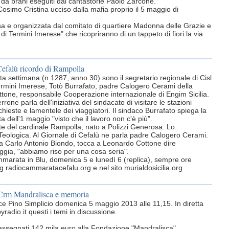
e da brani eseguiti dal cantastorie Paolo Zarcone.
 Cosimo Cristina ucciso dalla mafia proprio il 5 maggio di
ossa e organizzata dal comitato di quartiere Madonna delle Grazie e
di Termini Imerese" che ricopriranno di un tappeto di fiori la via
Cefalù ricordo di Rampolla
ta settimana (n.1287, anno 30) sono il segretario regionale di Cisl
ermini Imerese, Totò Burrafato, padre Calogero Cerami della
ttone, responsabile Cooperazione internazionale di Engim Sicilia.
one parla dell'iniziativa del sindacato di visitare le stazioni
hieste e lamentele dei viaggiatori. Il sindaco Burrafato spiega la
a dell'1 maggio "visto che il lavoro non c'è più".
te del cardinale Rampolla, nato a Polizzi Generosa. Lo
ologica. Al Giornale di Cefalù ne parla padre Calogero Cerami.
 da Carlo Antonio Biondo, tocca a Leonardo Cottone dire
ioggia, "abbiamo riso per una cosa seria".
mmarata in Blu, domenica 5 e lunedì 6 (replica), sempre ore
og radiocammaratacefalu.org e nel sito murialdosicilia.org
da Crm Mandralisca e memoria
uce Pino Simplicio domenica 5 maggio 2013 alle 11,15. In diretta
dio.it questi i temi in discussione.
 assegnati 142 mila euro alla Fondazione "Mandralisca".