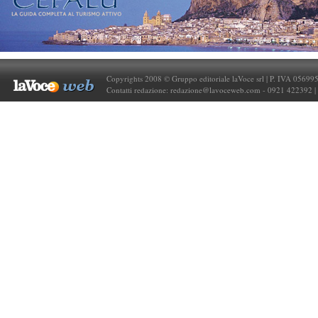
Copyrights 2008 © Gruppo editoriale laVoce srl | P. IVA 05699
Contatti redazione:
redazione@lavoceweb.com
- 0921 422392 |