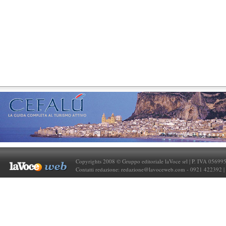
Copyrights 2008 © Gruppo editoriale laVoce srl | P. IVA 05699
Contatti redazione:
redazione@lavoceweb.com
- 0921 422392 |