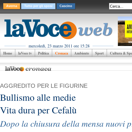
Averna
Tutto per gli sposi
Cascino
mercoledì, 23 marzo 2011 ore 15:28
Home
laVoce tv
Politica
Cronaca
Ambiente
Sport
Cultura & Spet
AGGREDITO PER LE FIGURINE
Bullismo alle medie
Vita dura per Cefalù
Dopo la chiusura della mensa nuovi 