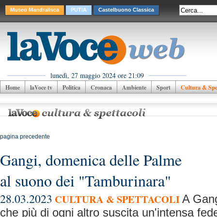
Museo Mandralisca
PUTIA
Castelbuono Classica
lunedì, 27 maggio 2024 ore 21:09
Home
laVoce tv
Politica
Cronaca
Ambiente
Sport
Cultura & Spet
pagina precedente
Gangi, domenica delle Palme
al suono dei "Tamburinara"
28.03.2023
CULTURA & SPETTACOLI
A Gangi
che più di ogni altro suscita un'intensa fe