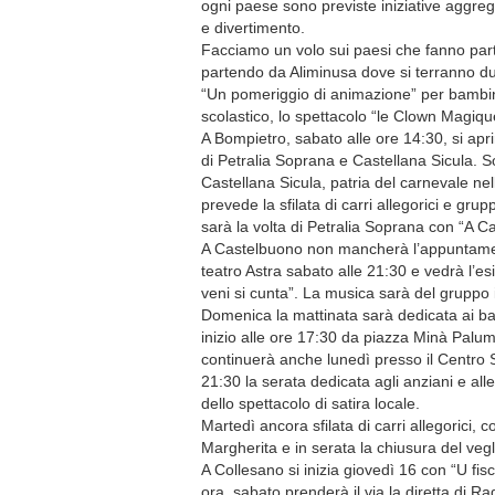
ogni paese sono previste iniziative aggrega
e divertimento.
Facciamo un volo sui paesi che fanno part
partendo da Aliminusa dove si terranno du
“Un pomeriggio di animazione” per bambini 
scolastico, lo spettacolo “le Clown Magiqu
A Bompietro, sabato alle ore 14:30, si apr
di Petralia Soprana e Castellana Sicula. So
Castellana Sicula, patria del carnevale n
prevede la sfilata di carri allegorici e gr
sarà la volta di Petralia Soprana con “A Car
A Castelbuono non mancherà l’appuntamento
teatro Astra sabato alle 21:30 e vedrà l’es
veni si cunta”. La musica sarà del gruppo 
Domenica la mattinata sarà dedicata ai bam
inizio alle ore 17:30 da piazza Minà Palumb
continuerà anche lunedì presso il Centro S
21:30 la serata dedicata agli anziani e alle
dello spettacolo di satira locale.
Martedì ancora sfilata di carri allegorici,
Margherita e in serata la chiusura del vegli
A Collesano si inizia giovedì 16 con “U fisc
ora, sabato prenderà il via la diretta di R