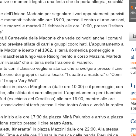
tive e momenti legati a una festa che da porta allegria, socialità
5
dis
e dell’Unione Madonie per segnalare i vari appuntamenti previsti
e momenti: sabato alle ore 18:00, presso il centro diurno anziani,
e ragazzi e martedì 21 febbraio alle ore 10:00, presso l’Istituto
e”.
irà il Carnevale delle Madonie che vede coinvolti anche i comuni
no previste sfilate di carri e gruppi coordinati. L’appuntamento a
Al
elle Madonie ideato nel 1962, si terrà domenica pomeriggio e
al
uppi mascherati lungo viale Risorgimento e corso Mazzini. Martedì
nilivarata” che si terrà nella frazione di Pianello.
CU
ap
 con il classico veglione storico che si svolgerà presso il cine
cul
ibizione dei gruppi di satira locale: “I quattru a maiddra” e “Comi
i “Troppo Very Well”.
I 
bini in piazza Margherita (dalle ore 10:00) e il pomeriggio, con
av
o, alla sfilata dei carri allegorici. L’appuntamento per i bambini
ud (ex chiesa del Crocifisso) alle ore 16:00, mentre alle ore
CR
Mad
 associazioni si terrà presso il cine teatro Astra e vedrà la replica
spa
 con inizio alle ore 17:30 da piazza Minà Palumbo e arrivo a piazza
Ce
one storico presso il cine teatro Astra.
pe
alettu Itinerante” in piazza Mazzini dalle ore 22:00. Alla stessa
CR
adio Time e dalle ore 23 sarà la musica della banda Pierluigi da