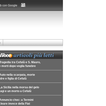
b con Google
e
Tragedia tra Cefalù e S. Mauro,
 morti dopo veglia funebre
Auto nella scarpata, morte
re e figlia di Cefalù
La Sicilia nella morsa del gelo
agi e un morto a Cefalù
Annuncio choc: a Termini
leare invece della Fiat