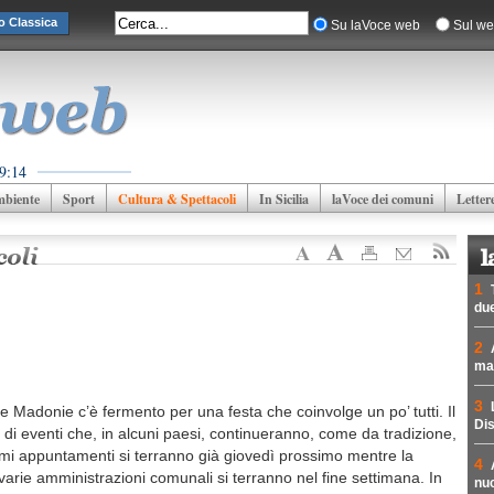
o Classica
Su laVoce web
Sul we
9:14
biente
Sport
Cultura & Spettacoli
In Sicilia
laVoce dei comuni
Letter
1
due
2
mad
3
elle Madonie c’è fermento per una festa che coinvolge un po’ tutti. Il
Dis
di eventi che, in alcuni paesi, continueranno, come da tradizione,
rimi appuntamenti si terranno già giovedì prossimo mentre la
4
varie amministrazioni comunali si terranno nel fine settimana. In
nuc