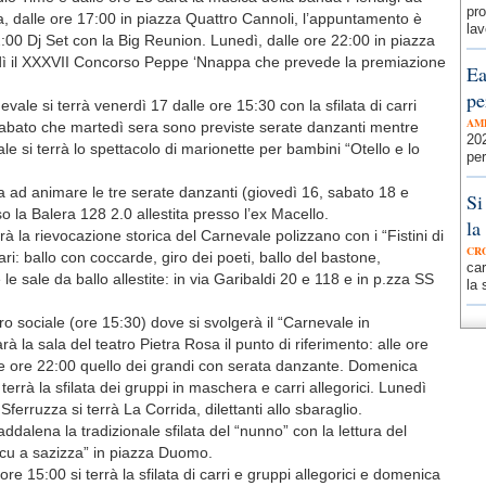
pro
, dalle ore 17:00 in piazza Quattro Cannoli, l’appuntamento è
lav
2:00 Dj Set con la Big Reunion. Lunedì, dalle ore 22:00 in piazza
edì il XXXVII Concorso Peppe ‘Nnappa che prevede la premiazione
Ea
pe
vale si terrà venerdì 17 dalle ore 15:30 con la sfilata di carri
AM
 sabato che martedì sera sono previste serate danzanti mentre
202
ale si terrà lo spettacolo di marionette per bambini “Otello e lo
per
ra ad animare le tre serate danzanti (giovedì 16, sabato 18 e
Si
 la Balera 128 2.0 allestita presso l’ex Macello.
la
à la rievocazione storica del Carnevale polizzano con i “Fistini di
CR
i: ballo con coccarde, giro dei poeti, ballo del bastone,
car
e sale da ballo allestite: in via Garibaldi 20 e 118 e in p.zza SS
la 
tro sociale (ore 15:30) dove si svolgerà il “Carnevale in
à la sala del teatro Pietra Rosa il punto di riferimento: alle ore
le ore 22:00 quello dei grandi con serata danzante. Domenica
i terrà la sfilata dei gruppi in maschera e carri allegorici. Lunedì
ferruzza si terrà La Corrida, dilettanti allo sbaraglio.
dalena la tradizionale sfilata del “nunno” con la lettura del
cu a sazizza” in piazza Duomo.
 15:00 si terrà la sfilata di carri e gruppi allegorici e domenica