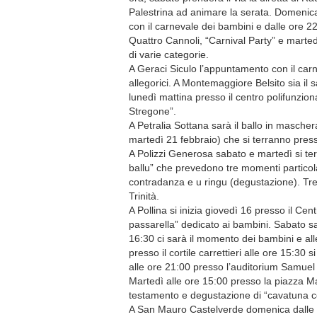
Palestrina ad animare la serata. Domenica
con il carnevale dei bambini e dalle ore 2
Quattro Cannoli, “Carnival Party” e mart
di varie categorie.
A Geraci Siculo l’appuntamento con il carne
allegorici. A Montemaggiore Belsito sia il
lunedì mattina presso il centro polifunzion
Stregone”.
A Petralia Sottana sarà il ballo in masche
martedì 21 febbraio) che si terranno presso
A Polizzi Generosa sabato e martedì si terr
ballu” che prevedono tre momenti particolar
contradanza e u ringu (degustazione). Tre l
Trinità.
A Pollina si inizia giovedì 16 presso il Cen
passarella” dedicato ai bambini. Sabato sar
16:30 ci sarà il momento dei bambini e al
presso il cortile carrettieri alle ore 15:30 s
alle ore 21:00 presso l’auditorium Samuel S
Martedì alle ore 15:00 presso la piazza Mad
testamento e degustazione di “cavatuna c
A San Mauro Castelverde domenica dalle ore