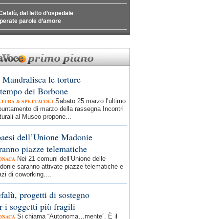
Cefalù, dal letto d’ospedale
perate parole d’amore
 Mandralisca le torture
 tempo dei Borbone
Sabato 25 marzo l’ultimo
LTURA & SPETTACOLI
puntamento di marzo della rassegna Incontri
turali al Museo propone...
paesi dell’Unione Madonie
ranno piazze telematiche
Nei 21 comuni dell’Unione delle
ONACA
onie saranno attivate piazze telematiche e
zi di coworking....
falù, progetti di sostegno
r i soggetti più fragili
Si chiama “Autonoma…mente”. È il
ONACA