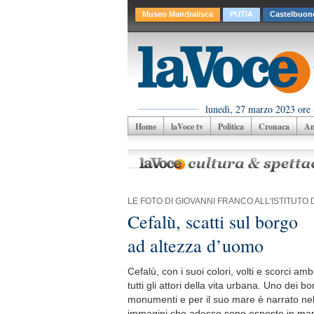
Museo Mandralisca
PUTIA
Castelbuon
lunedì, 27 marzo 2023 ore 
Home
laVoce tv
Politica
Cronaca
Am
LE FOTO DI GIOVANNI FRANCO ALL'ISTITUTO
Cefalù, scatti sul borgo
ad altezza d’uomo
Cefalù, con i suoi colori, volti e scorci am
tutti gli attori della vita urbana. Uno dei bo
monumenti e per il suo mare è narrato nell
immagini che adesso sono esposte in mani