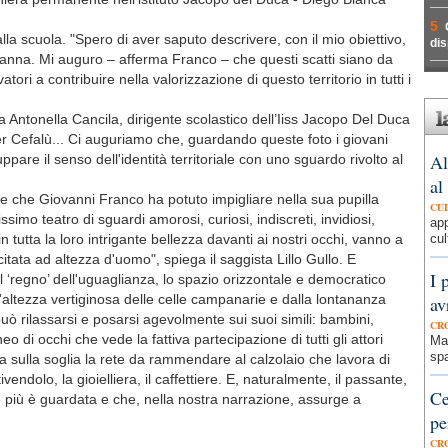
5
la scuola. "Spero di aver saputo descrivere, con il mio obiettivo,
dis
anna. Mi auguro – afferma Franco – che questi scatti siano da
vatori a contribuire nella valorizzazione di questo territorio in tutti i
Antonella Cancila, dirigente scolastico dell’Iiss Jacopo Del Duca
 Cefalù... Ci auguriamo che, guardando queste foto i giovani
Al
ppare il senso dell'identità territoriale con uno sguardo rivolto al
al
e che Giovanni Franco ha potuto impigliare nella sua pupilla
CU
simo teatro di sguardi amorosi, curiosi, indiscreti, invidiosi,
ap
 tutta la loro intrigante bellezza davanti ai nostri occhi, vanno a
cul
ecitata ad altezza d'uomo", spiega il saggista Lillo Gullo. E
I 
l ‘regno’ dell'uguaglianza, lo spazio orizzontale e democratico
'altezza vertiginosa delle celle campanarie e dalla lontananza
av
ò rilassarsi e posarsi agevolmente sui suoi simili: bambini,
CR
o di occhi che vede la fattiva partecipazione di tutti gli attori
Mad
spa
la sulla soglia la rete da rammendare al calzolaio che lavora di
tivendolo, la gioielliera, il caffettiere. E, naturalmente, il passante,
Ce
e più è guardata e che, nella nostra narrazione, assurge a
pe
CR