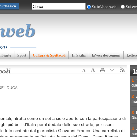
o Classica
Su laVoce web
Sul we
8:35
biente
Sport
Cultura & Spettacoli
In Sicilia
laVoce dei comuni
Letter
1
due
 DEL DUCA
2
mad
3
Dis
bientali, ritratta come un set a cielo aperto con la partecipazione di
rghi più belli d'Italia per il dedalo delle sue strade, per i suoi
4
e foto scattate dal giornalista Giovanni Franco. Una carrellata di
nuc
era permanente nell'istituto Jacopo del Duca - Diego Bianca