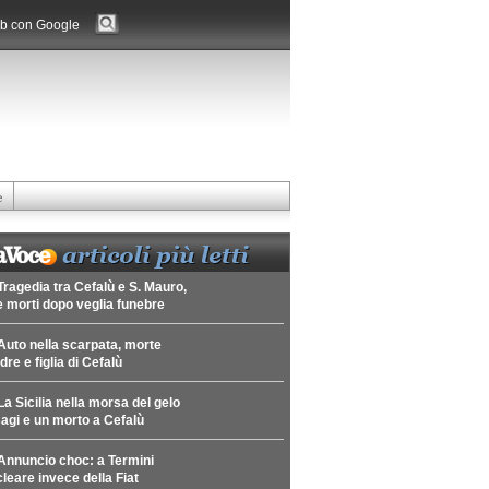
b con Google
e
Tragedia tra Cefalù e S. Mauro,
 morti dopo veglia funebre
Auto nella scarpata, morte
re e figlia di Cefalù
La Sicilia nella morsa del gelo
agi e un morto a Cefalù
Annuncio choc: a Termini
leare invece della Fiat