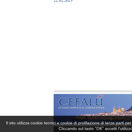
22.02.2023
Il sito utilizza cookie tecnici e cookie di profilazione di terze parti 
Cliccando sul tasto “OK” accetti l’utiliz