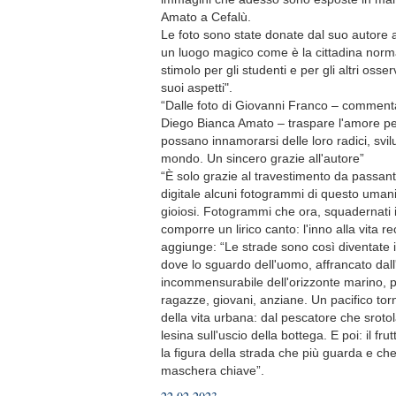
Amato a Cefalù.
Le foto sono state donate dal suo autore al
un luogo magico come è la cittadina norm
stimolo per gli studenti e per gli altri osser
suoi aspetti".
“Dalle foto di Giovanni Franco – commenta 
Diego Bianca Amato – traspare l'amore per
possano innamorarsi delle loro radici, svilu
mondo. Un sincero grazie all'autore”
“È solo grazie al travestimento da passant
digitale alcuni fotogrammi di questo umanis
gioiosi. Fotogrammi che ora, squadernati in
comporre un lirico canto: l'inno alla vita r
aggiunge: “Le strade sono così diventate i
dove lo sguardo dell'uomo, affrancato dall
incommensurabile dell'orizzonte marino, pu
ragazze, giovani, anziane. Un pacifico torne
della vita urbana: dal pescatore che sroto
lesina sull'uscio della bottega. E poi: il frut
la figura della strada che più guarda e ch
maschera chiave”.