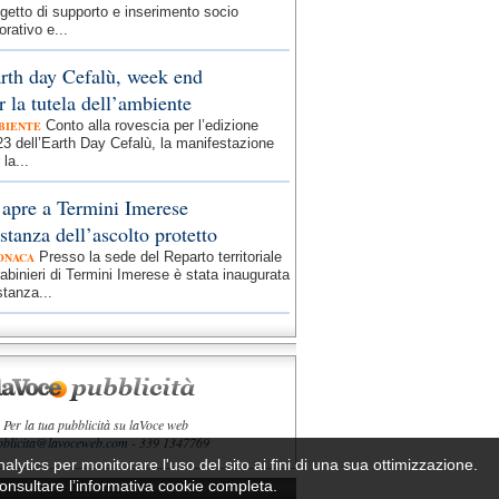
getto di supporto e inserimento socio
orativo e...
rth day Cefalù, week end
r la tutela dell’ambiente
Conto alla rovescia per l’edizione
BIENTE
3 dell’Earth Day Cefalù, la manifestazione
 la...
 apre a Termini Imerese
 stanza dell’ascolto protetto
Presso la sede del Reparto territoriale
ONACA
abinieri di Termini Imerese è stata inaugurata
stanza...
Per la tua pubblicità su laVoce web
bblicita@lavoceweb.com
- 339 1347769
nalytics per monitorare l'uso del sito ai fini di una sua ottimizzazione.
 consultare l’informativa cookie completa.