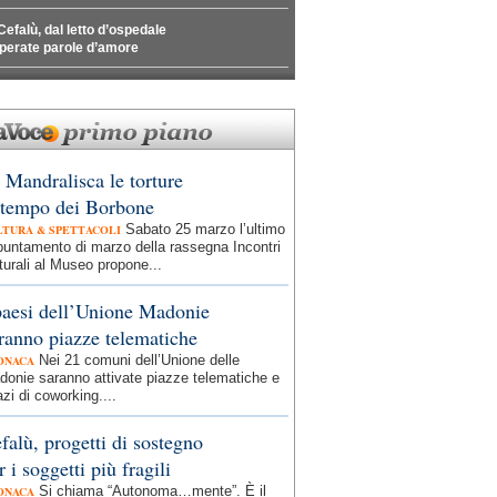
Cefalù, dal letto d’ospedale
perate parole d’amore
 Mandralisca le torture
 tempo dei Borbone
Sabato 25 marzo l’ultimo
LTURA & SPETTACOLI
puntamento di marzo della rassegna Incontri
turali al Museo propone...
paesi dell’Unione Madonie
ranno piazze telematiche
Nei 21 comuni dell’Unione delle
ONACA
onie saranno attivate piazze telematiche e
zi di coworking....
falù, progetti di sostegno
r i soggetti più fragili
Si chiama “Autonoma…mente”. È il
ONACA