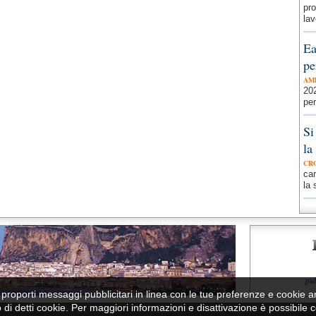
pro
lav
Ea
pe
AM
202
per
Si
la
CR
car
la 
pu
per proporti messaggi pubblicitari in linea con le tue preferenze e cookie a
zo di detti cookie. Per maggiori informazioni e disattivazione è possibile