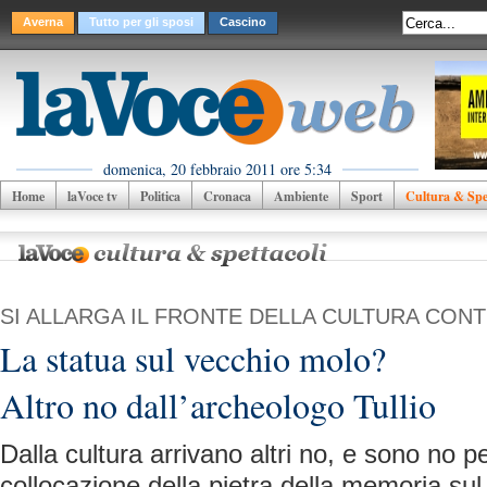
Averna
Tutto per gli sposi
Cascino
domenica, 20 febbraio 2011 ore 5:34
Home
laVoce tv
Politica
Cronaca
Ambiente
Sport
Cultura & Spet
SI ALLARGA IL FRONTE DELLA CULTURA CON
La statua sul vecchio molo?
Altro no dall’archeologo Tullio
Dalla cultura arrivano altri no, e sono no pe
collocazione della pietra della memoria su