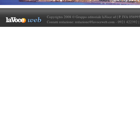
Copyrights 2008 © Gruppo editoriale laVoce srl | P. IVA 05699
Contatti redazione:
redazione@lavoceweb.com
- 0921 422392 |