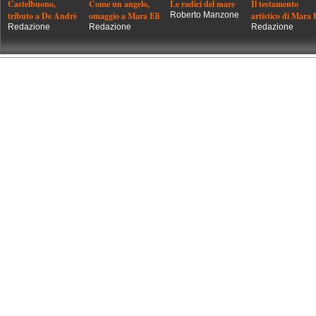
Castelbuono,
Come un angelo,
Le radici del mare
Il testamento
tributo a De Andrè
omaggio a Mara Eli
Roberto Manzone
artistico di Mara 
Redazione
Redazione
Redazione