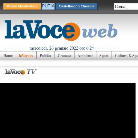
PUTIA
Museo Mandralisca
Castelbuono Classica
mercoledì, 26 gennaio 2022 ore 6:24
Home
laVoce tv
Politica
Cronaca
Ambiente
Sport
Cultura & Spet