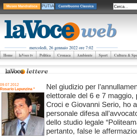
PUTIA
Museo Mandralisca
Castelbuono Classica
mercoledì, 26 gennaio 2022 ore 7:02
Home
laVoce tv
Politica
Cronaca
Ambiente
Sport
Cultura & Spet
09.07.2012
Nel giudizio per l’annullamen
Rosario Lapunzina *
elettorale del 6 e 7 maggio
Croci e Giovanni Serio, ho a
personale difesa all’avvocat
dello studio legale “Politea
pertanto, false le affermazi