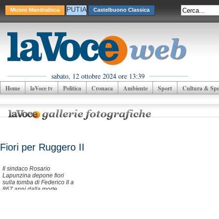
PUTIA
Museo Mandralisca
Castelbuono Classica
sabato, 12 ottobre 2024 ore 13:39
Home
laVoce tv
Politica
Cronaca
Ambiente
Sport
Cultura & Spet
Fiori per Ruggero II
Il sindaco Rosario
Lapunzina depone fiori
sulla tomba di Federico II a
867 anni dalla morte