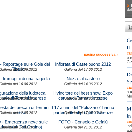
5
del
Ce
Il
CR
pagina successiva »
par
Gig
 Reportage sulle Gole del
Infiorata di Castelbuono 2012
Tiberio
Galleria del 18.06.2012
Galleria del 17.06.2012
Dr
 Immagini di una tragedia
Nozze al castello
Se
Galleria del 16.06.2012
Galleria del 14.06.2012
CR
a u
gurazione della ludoteca
Il vincitore del best show, Expo
Mot
nale di Termini Imerese
canina di Termini Imerese
Galleria del 09.06.2012
Galleria del 29.05.2012
esta dei precari di Termini
I 17 alunni del “Polizzano” hanno
Ma
Imerese
partecipato al progetto Scienze
Galleria del 12.05.2012
Galleria del 17.04.2012
in
in gara per i Giochi nazionali di
- Emergenza neve sulle
FOTO - Consolo e Cefalù
CR
scienza sperimentale 2012
ind
donie (ph Toti Cimino)
organizzati dall’Associazione
Galleria del 14.02.2012
Galleria del 21.01.2012
aut