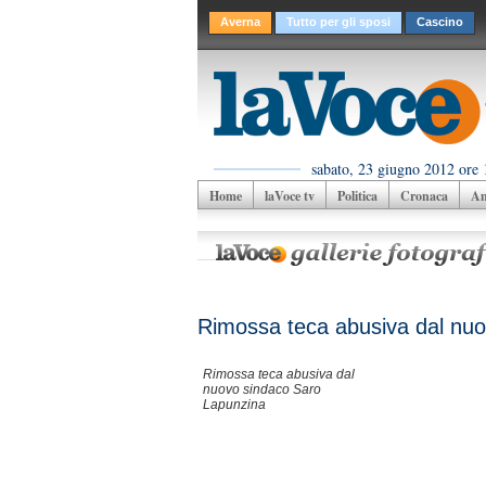
Averna
Tutto per gli sposi
Cascino
sabato, 23 giugno 2012 ore 
Home
laVoce tv
Politica
Cronaca
Am
Rimossa teca abusiva dal nu
Rimossa teca abusiva dal
nuovo sindaco Saro
Lapunzina