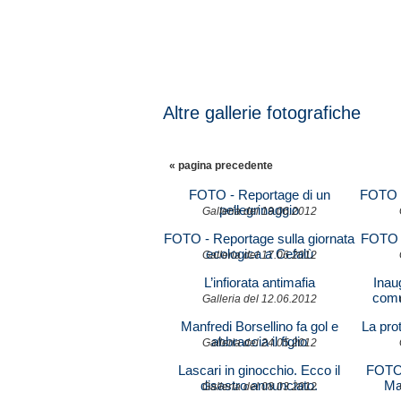
Altre gallerie fotografiche
« pagina precedente
FOTO - Reportage di un
FOTO -
pellegrinaggio
Galleria del 19.06.2012
FOTO - Reportage sulla giornata
FOTO -
ecologica a Cefalù
Galleria del 17.06.2012
L’infiorata antimafia
Inau
comu
Galleria del 12.06.2012
Manfredi Borsellino fa gol e
La prot
abbraccia il figlio
Galleria del 24.05.2012
Lascari in ginocchio. Ecco il
FOTO 
disastro annunciato.
Ma
Galleria del 08.03.2012