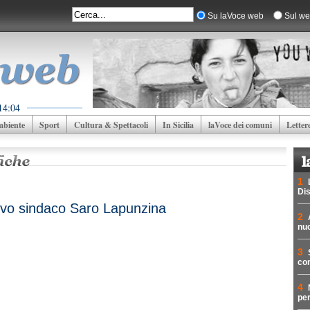
Su laVoce web
Sul we
14:04
biente
Sport
Cultura & Spettacoli
In Sicilia
laVoce dei comuni
Letter
1
Dis
ovo sindaco Saro Lapunzina
2
nuc
3
con
4
per