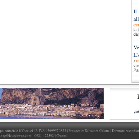
insegnanti di scienze.Irene
Ruvituso,Giuseppe Dinolfo e
Il
Matteo Patti hanno superato la
prima
al
CU
la 
dal
Ve
L’
AM
ven
Par
pu
 editoriale laVoce srl | P. IVA 05699570825 | Presidente:
Salvatore Culotta
| Direttore responsa
zione@lavoceweb.com
- 0921 422392 |
Credits