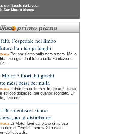
Lo spettacolo da favola
la San Mauro bianca
falù, l’ospedale nel limbo
 futuro ha i tempi lunghi
Per ora siamo sullo zero a zero. Ma la
ONACA
tita che riguarda il futuro della Fondazione
lio...
 Motor è fuori dai giochi
tte mesi persi per nulla
Il dramma di Termini Imerese è giunto
ONACA
n epilogo doloroso, per quanto scontato. Dr
or, che non...
 Dr smentisce: siamo
 corsa, no ai disturbatori
Dr Motor fuori dal piano di ripresa
ONACA
ustriale di Termini Imerese? La casa
omobilistica di...