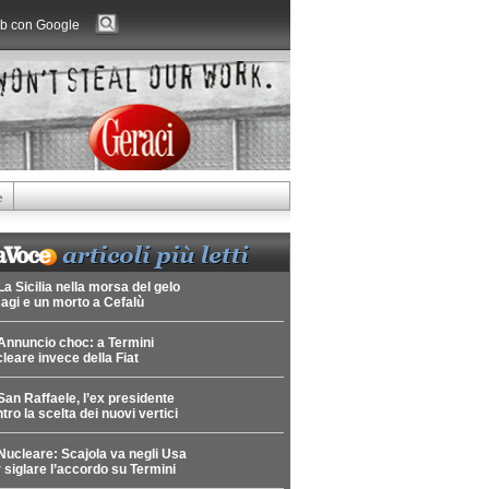
b con Google
e
La Sicilia nella morsa del gelo
agi e un morto a Cefalù
Annuncio choc: a Termini
leare invece della Fiat
San Raffaele, l’ex presidente
tro la scelta dei nuovi vertici
Nucleare: Scajola va negli Usa
 siglare l’accordo su Termini