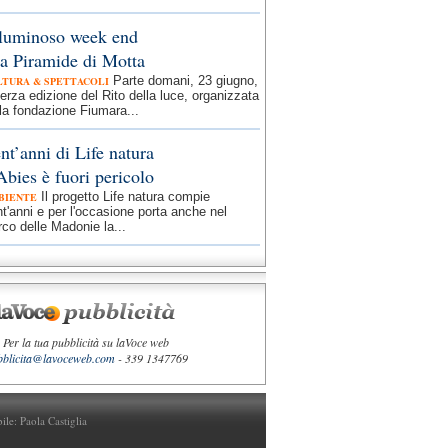
 luminoso week end
la Piramide di Motta
Parte domani, 23 giugno,
LTURA & SPETTACOLI
terza edizione del Rito della luce, organizzata
la fondazione Fiumara...
nt’anni di Life natura
Abies è fuori pericolo
Il progetto Life natura compie
BIENTE
t'anni e per l'occasione porta anche nel
co delle Madonie la...
Per la tua pubblicità su laVoce web
bblicita@lavoceweb.com
- 339 1347769
bile:
Paola Castiglia