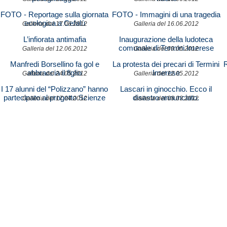
FOTO - Reportage sulla giornata
FOTO - Immagini di una tragedia
ecologica a Cefalù
Galleria del 17.06.2012
Galleria del 16.06.2012
L’infiorata antimafia
Inaugurazione della ludoteca
comunale di Termini Imerese
Galleria del 12.06.2012
Galleria del 09.06.2012
Manfredi Borsellino fa gol e
La protesta dei precari di Termini
abbraccia il figlio
Imerese
Galleria del 24.05.2012
Galleria del 12.05.2012
I 17 alunni del “Polizzano” hanno
Lascari in ginocchio. Ecco il
partecipato al progetto Scienze
disastro annunciato.
Galleria del 17.04.2012
Galleria del 08.03.2012
in gara per i Giochi nazionali di
scienza sperimentale 2012
organizzati dall’Associazione
insegnanti di scienze.Irene
Ruvituso,Giuseppe Dinolfo e
Matteo Patti hanno superato la
prima