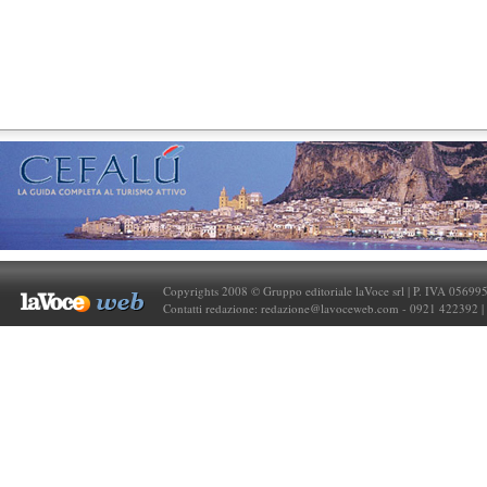
Copyrights 2008 © Gruppo editoriale laVoce srl | P. IVA 05699
Contatti redazione:
redazione@lavoceweb.com
- 0921 422392 |