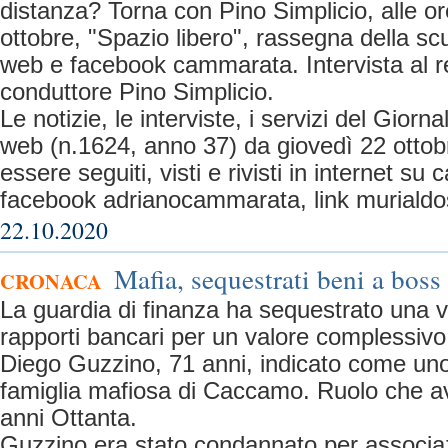
distanza? Torna con Pino Simplicio, alle or
ottobre, "Spazio libero", rassegna della sc
web e facebook cammarata. Intervista al r
conduttore Pino Simplicio.
Le notizie, le interviste, i servizi del Giorn
web (n.1624, anno 37) da giovedì 22 otto
essere seguiti, visti e rivisti in internet 
facebook adrianocammarata, link murialdos
22.10.2020
Mafia, sequestrati beni a bos
CRONACA
La guardia di finanza ha sequestrato una vil
rapporti bancari per un valore complessivo
Diego Guzzino, 71 anni, indicato come uno
famiglia mafiosa di Caccamo. Ruolo che av
anni Ottanta.
Guzzino era stato condannato per associa