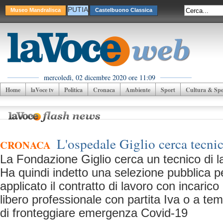
PUTIA
Museo Mandralisca
Castelbuono Classica
mercoledì, 02 dicembre 2020 ore 11:09
Home
laVoce tv
Politica
Cronaca
Ambiente
Sport
Cultura & Spet
L'ospedale Giglio cerca tecnic
CRONACA
La Fondazione Giglio cerca un tecnico di l
Ha quindi indetto una selezione pubblica per
applicato il contratto di lavoro con incarico
libero professionale con partita Iva o a te
di fronteggiare emergenza Covid-19