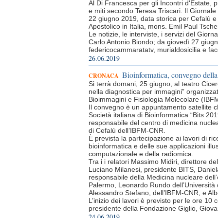
Al Di Francesca per gli Incontri d'Estate, p
e miti secondo Teresa Triscari. Il Giornale 
22 giugno 2019, data storica per Cefalù e 
Apostolico in Italia, mons. Emil Paul Tscher
Le notizie, le interviste, i servizi del Gio
Carlo Antonio Biondo; da giovedì 27 giugno 
federicocammaratatv, murialdosicilia e f
26.06.2019
Bioinformatica, convegno della
CRONACA
Si terrà domani, 25 giugno, al teatro Cicer
nella diagnostica per immagini” organizzato
Bioimmagini e Fisiologia Molecolare (IB
Il convegno è un appuntamento satellite c
Società italiana di Bioinformatica “Bits 201
responsabile del centro di medicina nuclea
di Cefalù dell’IBFM-CNR.
È prevista la partecipazione ai lavori di ri
bioinformatica e delle sue applicazioni ill
computazionale e della radiomica.
Tra i i relatori Massimo Midiri, direttore d
Luciano Milanesi, presidente BITS, Daniel
responsabile della Medicina nucleare dell’o
Palermo, Leonardo Rundo dell’Università 
Alessandro Stefano, dell’IBFM-CNR, e Alb
L’inizio dei lavori è previsto per le ore 10
presidente della Fondazione Giglio, Giova
24.06.2019