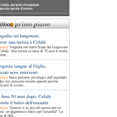
Cefalù, dal letto d’ospedale
perate parole d’amore
agedia sul lungonare,
ore una turista a Cefalù
Tragedia nel tratto finale del lungomare
ONACA
Cefalù. Una turista ucraina di 75 anni è morta
tre...
rgenza sangue al Giglio,
nviati nove interventi
Nove pazienti oncologici dell’ospedale
ONACA
lio non possono essere operati perché
cano le scorte...
 luna 50 anni dopo, Cefalù
corda il balzo dell'umanità
“Questo è un piccolo passo per un
ONACA
o, un gigantesco balzo per l'umanità”. La
se di Neil...