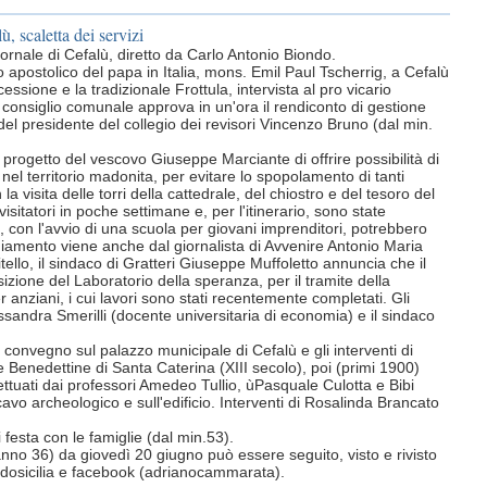
ù, scaletta dei servizi
Giornale di Cefalù, diretto da Carlo Antonio Biondo.
 apostolico del papa in Italia, mons. Emil Paul Tscherrig, a Cefalù
essione e la tradizionale Frottula, intervista al pro vicario
l consiglio comunale approva in un'ora il rendiconto di gestione
del presidente del collegio dei revisori Vincenzo Bruno (dal min.
 progetto del vescovo Giuseppe Marciante di offrire possibilità di
 nel territorio madonita, per evitare lo spopolamento di tanti
 la visita delle torri della cattedrale, del chiostro e del tesoro del
isitatori in poche settimane e, per l'itinerario, sono state
on l'avvio di una scuola per giovani imprenditori, potrebbero
iamento viene anche dal giornalista di Avvenire Antonio Maria
tello, il sindaco di Gratteri Giuseppe Muffoletto annuncia che il
ione del Laboratorio della speranza, per il tramite della
 anziani, i cui lavori sono stati recentemente completati. Gli
ssandra Smerilli (docente universitaria di economia) e il sindaco
 convegno sul palazzo municipale di Cefalù e gli interventi di
Benedettine di Santa Caterina (XIII secolo), poi (primi 1900)
fettuati dai professori Amedeo Tullio, ùPasquale Culotta e Bibi
cavo archeologico e sull'edificio. Interventi di Rosalinda Brancato
i festa con le famiglie (dal min.53).
anno 36) da giovedì 20 giugno può essere seguito, visto e rivisto
ldosicilia e facebook (adrianocammarata).