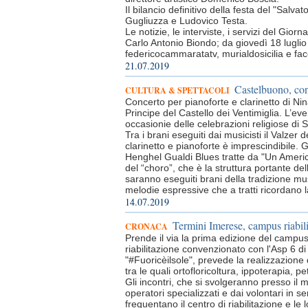
Il bilancio definitivo della festa del "Sal
Gugliuzza e Ludovico Testa.
Le notizie, le interviste, i servizi del Gio
Carlo Antonio Biondo; da giovedì 18 luglio 
federicocammaratatv, murialdosicilia e f
21.07.2019
Castelbuono, co
CULTURA & SPETTACOLI
Concerto per pianoforte e clarinetto di Nina
Principe del Castello dei Ventimiglia. L’e
occasionie delle celebrazioni religiose di 
Tra i brani eseguiti dai musicisti il Valze
clarinetto e pianoforte è imprescindibile. G
Henghel Gualdi Blues tratte da "Un Americ
del “choro”, che è la struttura portante de
saranno eseguiti brani della tradizione mus
melodie espressive che a tratti ricordano 
14.07.2019
Termini Imerese, campus riabil
CRONACA
Prende il via la prima edizione del campu
riabilitazione convenzionato con l'Asp 6 
"#Fuoricèilsole", prevede la realizzazione d
tra le quali ortofloricoltura, ippoterapia, p
Gli incontri, che si svolgeranno presso il
operatori specializzati e dai volontari in s
frequentano il centro di riabilitazione e le l