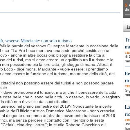
5
dis
Tr
lù, vescovo Marciante: non solo turismo
mu
efalù le parole del vescovo Giuseppe Marciante in occasione della
 Loco: “La Pro Loco meritava una sede perché costituisce un
CR
covo - anche in altre occasioni: bisogna restituire la città ai
di 
sso dei turisti, ma si deve creare un equilibrio tra il turismo e la
men
ni non possiedono più la loro città, gli sfugge di mano. Allora, il
ro Loco - dice mons. Marciante - vuole essere: riprendiamo
Ee
 non deve essere in funzione del turismo, ma anche della città, dei
ri
 I cittadini non possono essere dei turisti e non possono pagare
CR
iale.
Gig
 - deve promuovere il turismo, ma anche il benessere della città.
man
ose belle che ci sono nella città. Io osservo, io vedo, io registro
la città non è vivibile dai suoi cittadini.
La
numerico nel primo semestre del 2019? Nonostante le incerte
sabile dell'Ufficio turistico Domenico Maccarone - sono cresciuti
ri
sta al dirigente una prima analisi del movimento turistico nel 2019.
ci, ma senza perdere il contatto con il territorio la sesta
CR
uom
Cefalù, città degli artisti"; in studio Roberto Giacchino e il
fra