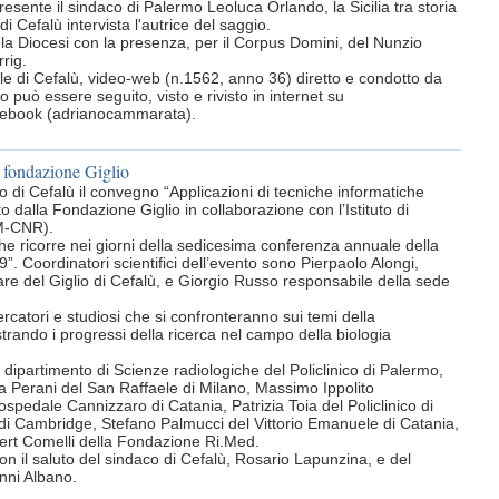
resente il sindaco di Palermo Leoluca Orlando, la Sicilia tra storia
di Cefalù intervista l'autrice del saggio.
la Diocesi con la presenza, per il Corpus Domini, del Nunzio
rig.
rnale di Cefalù, video-web (n.1562, anno 36) diretto e condotto da
può essere seguito, visto e rivisto in internet su
acebook (adrianocammarata).
 fondazione Giglio
o di Cefalù il convegno “Applicazioni di tecniche informatiche
 dalla Fondazione Giglio in collaborazione con l’Istituto di
FM-CNR).
he ricorre nei giorni della sedicesima conferenza annuale della
9”. Coordinatori scientifici dell’evento sono Pierpaolo Alongi,
re del Giglio di Cefalù, e Giorgio Russo responsabile della sede
cercatori e studiosi che si confronteranno sui temi della
ustrando i progressi della ricerca nel campo della biologia
el dipartimento di Scienze radiologiche del Policlinico di Palermo,
a Perani del San Raffaele di Milano, Massimo Ippolito
spedale Cannizzaro di Catania, Patrizia Toia del Policlinico di
di Cambridge, Stefano Palmucci del Vittorio Emanuele di Catania,
ert Comelli della Fondazione Ri.Med.
 con il saluto del sindaco di Cefalù, Rosario Lapunzina, e del
nni Albano.