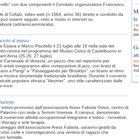
vatorello" con due componenti il Comitato organizzatore Francesco
Mi
rnale di Cefalù, video-web (n.1564, anno 36) diretto e condotto da
la
può essere seguito, visto e rivisto in internet su
acebook (adrianocammarata).
CR
Aca
pas
ncerto al museo
 Esiava e Marco Piscitello il 21 luglio alle 18 nella sala del
Ga
vento rientra nel programma del Museo Civico di Castelbuono in
at
Sant’Anna (25,26, 27 luglio).
r del Carnevale di Venezia, un pezzo che nel repertorio per
PO
li artisti eseguiranno altre composizioni di jazz, con brani di
feu
sta
ano a Parigi" e “Passeggiando per Brooklyn”, un brano al ritmo
lla musica strumentale tradizionale brasiliana. Durante il concerto
icale popolare ebraica “klezmer”, uno stile caratterizzato dalle
la voce.
itazione
s estivo promosso dall’associazione Aress Fabiola Onlus, centro di
di Palermo con sede a Termini Imerese. Il campus, denominato
i numerose attività occupazionali integrative e ludico - ricreative,
et therapy e arte terapia.
 maneggio dell’associazione Aress Fabiola, saranno gestiti da
ervizio civile e coinvolgeranno una ventina di ragazzi che
oro famiglie.