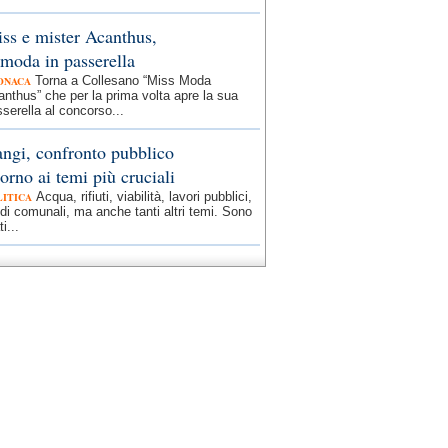
ss e mister Acanthus,
 moda in passerella
Torna a Collesano “Miss Moda
ONACA
nthus” che per la prima volta apre la sua
serella al concorso...
ngi, confronto pubblico
torno ai temi più cruciali
Acqua, rifiuti, viabilità, lavori pubblici,
LITICA
di comunali, ma anche tanti altri temi. Sono
ti...