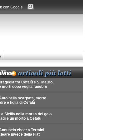
b con Google
e
Tragedia tra Cefalù e S. Mauro,
 morti dopo veglia funebre
Auto nella scarpata, morte
re e figlia di Cefalù
La Sicilia nella morsa del gelo
agi e un morto a Cefalù
Annuncio choc: a Termini
leare invece della Fiat