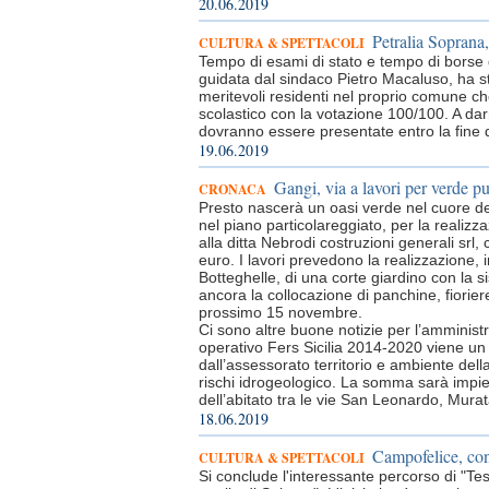
20.06.2019
Petralia Soprana,
CULTURA & SPETTACOLI
Tempo di esami di stato e tempo di borse 
guidata dal sindaco Pietro Macaluso, ha s
meritevoli residenti nel proprio comune c
scolastico con la votazione 100/100. A dar
dovranno essere presentate entro la fine d
19.06.2019
Gangi, via a lavori per verde p
CRONACA
Presto nascerà un oasi verde nel cuore del c
nel piano particolareggiato, per la realizz
alla ditta Nebrodi costruzioni generali srl,
euro. I lavori prevedono la realizzazione, in
Botteghelle, di una corte giardino con la s
ancora la collocazione di panchine, fiorier
prossimo 15 novembre.
Ci sono altre buone notizie per l’amminis
operativo Fers Sicilia 2014-2020 viene un
dall’assessorato territorio e ambiente della
rischi idrogeologico. La somma sarà impie
dell’abitato tra le vie San Leonardo, Murat
18.06.2019
Campofelice, con
CULTURA & SPETTACOLI
Si conclude l'interessante percorso di "Tesor