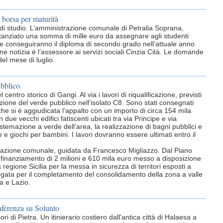
 borsa per maturità
di studio. L’amministrazione comunale di Petralia Soprana,
tanziato una somma di mille euro da assegnare agli studenti
he conseguiranno il diploma di secondo grado nell’attuale anno
ne notizia è l’assessore ai servizi sociali Cinzia Cità. Le domande
el mese di luglio.
ubblico
entro storico di Gangi. Al via i lavori di riqualificazione, previsti
azione del verde pubblico nell’isolato C8. Sono stati consegnati
 che si è aggiudicata l’appalto con un importo di circa 154 mila
 due vecchi edifici fatiscenti ubicati tra via Principe e via
istemazione a verde dell’area, la realizzazione di bagni pubblici e
e e giochi per bambini. I lavori dovranno essere ultimati entro il
trazione comunale, guidata da Francesco Migliazzo. Dal Piano
 finanziamento di 2 milioni e 610 mila euro messo a disposizione
 regione Sicilia per la messa in sicurezza di territori esposti a
gata per il completamento del consolidamento della zona a valle
a e Lazio.
ferenza su Solunto
i di Pietra. Un itinierario costiero dall'antica città di Halaesa a