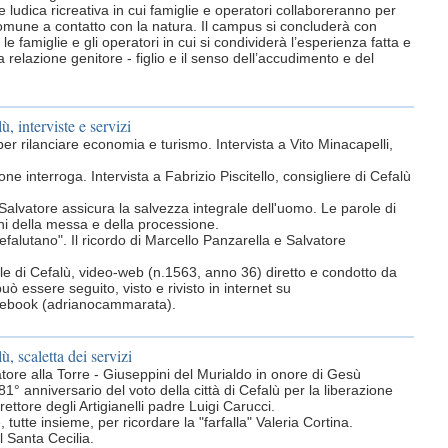
 ludica ricreativa in cui famiglie e operatori collaboreranno per
omune a contatto con la natura. Il campus si concluderà con
 famiglie e gli operatori in cui si condividerà l’esperienza fatta e
 relazione genitore - figlio e il senso dell’accudimento e del
ù, interviste e servizi
 per rilanciare economia e turismo. Intervista a Vito Minacapelli,
ne interroga. Intervista a Fabrizio Piscitello, consigliere di Cefalù
 Salvatore assicura la salvezza integrale dell'uomo. Le parole di
 della messa e della processione.
falutano". Il ricordo di Marcello Panzarella e Salvatore
rnale di Cefalù, video-web (n.1563, anno 36) diretto e condotto da
uò essere seguito, visto e rivisto in internet su
acebook (adrianocammarata).
ù, scaletta dei servizi
ore alla Torre - Giuseppini del Murialdo in onore di Gesù
81° anniversario del voto della città di Cefalù per la liberazione
irettore degli Artigianelli padre Luigi Carucci.
 tutte insieme, per ricordare la "farfalla" Valeria Cortina.
l Santa Cecilia.