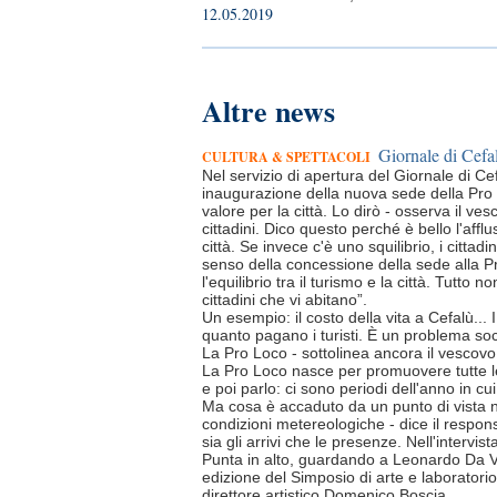
12.05.2019
Altre news
Giornale di Cefa
CULTURA & SPETTACOLI
Nel servizio di apertura del Giornale di C
inaugurazione della nuova sede della Pro
valore per la città. Lo dirò - osserva il ves
cittadini. Dico questo perché è bello l'afflu
città. Se invece c'è uno squilibrio, i cittadi
senso della concessione della sede alla P
l'equilibrio tra il turismo e la città. Tutto
cittadini che vi abitano”.
Un esempio: il costo della vita a Cefalù...
quanto pagano i turisti. È un problema soc
La Pro Loco - sottolinea ancora il vescovo
La Pro Loco nasce per promuovere tutte le c
e poi parlo: ci sono periodi dell'anno in cui 
Ma cosa è accaduto da un punto di vista 
condizioni metereologiche - dice il respon
sia gli arrivi che le presenze. Nell'intervi
Punta in alto, guardando a Leonardo Da Vin
edizione del Simposio di arte e laboratorio "
direttore artistico Domenico Boscia.