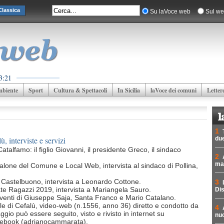
lassica
Su laVoce web
Sul we
3:21
biente
Sport
Cultura & Spettacoli
In Sicilia
laVoce dei comuni
Letter
1
ù, interviste e servizi
due
atalfamo: il figlio Giovanni, il presidente Greco, il sindaco
2
mad
lone del Comune e Local Web, intervista al sindaco di Pollina,
e Castelbuono, intervista a Leonardo Cottone.
3
tate Ragazzi 2019, intervista a Mariangela Sauro.
Dis
erventi di Giuseppe Saja, Santa Franco e Mario Catalano.
rnale di Cefalù, video-web (n.1556, anno 36) diretto e condotto da
4
o può essere seguito, visto e rivisto in internet su
nuc
acebook (adrianocammarata).