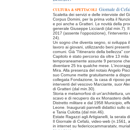
Giornale di Cefal
CULTURA & SPETTACOLI
Scaletta dei servizi e delle interviste del 
Corpus Domini, per la prima volta il Nunzio
e poi anche a Gratteri. Le novità della proc
generale Giuseppe Licciardi (dal min.7). I
2017 (assente l'opposizione), l'intervento 
24).
Un sogno che diventa segno, si sviluppa il
lavoro ai giovani, utilizzando beni presenti
comuni. Già "l'itinerario della bellezza" con
Capitolo è stato percorso da oltre 13 mila v
temporaneamente assunte 9 persone che, c
diventare 25 tra qualche mese. L'incoragg
Mira. Alla presenza del notaio Angelo Pisci
suo Comune mette gratuitamente a disposiz
collegata Fondazione, la casa di riposo per
interventi del vescovo Marciante, suor Ale
di Gratteri (dal min.30).
Storia e metamorfosi di un'architettura, un
scavo e di recupero da ex Monastero delle 
Distretto militare e dal 1958 Municipio, ef
Leone. Inaugurati pannelli didattici sullo s
e Tania Culotta (dal min.46).
Estate Ragazzi agli Artigianelli, la serata d
Il Giornale di Cefalù, video-web (n.1561, 
in internet su federicocammaratatv, muria