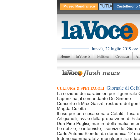
PUTIA
Museo Mandralisca
Castelbuono C
lunedì, 22 luglio 2019 ore 
Home
laVoce tv
Politica
Cronaca
Am
Giornale di Cefal
CULTURA & SPETTACOLI
La sezione dei carabinieri per il generale C
Lapunzina, il comandante De Simone.
Concerto di Max Gazzè, restauro del gonfa
Magda Culotta.
Il riso per una cosa seria a Cefalù, Tusa 
Artigianelli, avvio della preparzione di Es
Don Pino Puglisi, martire della mafia, int
Le notizie, le interviste, i servizi del Gio
Carlo Antonio Biondo; da domenica 12 maggi
federicocammaratatv, murialdosicilia e f