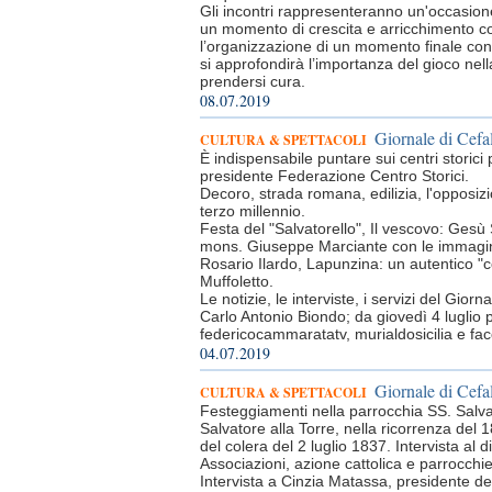
Gli incontri rappresenteranno un'occasione
un momento di crescita e arricchimento c
l’organizzazione di un momento finale con le
si approfondirà l’importanza del gioco nella
prendersi cura.
08.07.2019
Giornale di Cefal
CULTURA & SPETTACOLI
È indispensabile puntare sui centri storici
presidente Federazione Centro Storici.
Decoro, strada romana, edilizia, l'opposizio
terzo millennio.
Festa del "Salvatorello", Il vescovo: Gesù
mons. Giuseppe Marciante con le immagini
Rosario Ilardo, Lapunzina: un autentico "ce
Muffoletto.
Le notizie, le interviste, i servizi del Gio
Carlo Antonio Biondo; da giovedì 4 luglio p
federicocammaratatv, murialdosicilia e f
04.07.2019
Giornale di Cefal
CULTURA & SPETTACOLI
Festeggiamenti nella parrocchia SS. Salvat
Salvatore alla Torre, nella ricorrenza del 1
del colera del 2 luglio 1837. Intervista al d
Associazioni, azione cattolica e parrocchie,
Intervista a Cinzia Matassa, presidente de