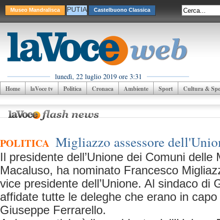
PUTIA
Museo Mandralisca
Castelbuono Classica
lunedì, 22 luglio 2019 ore 3:31
Home
laVoce tv
Politica
Cronaca
Ambiente
Sport
Cultura & Spet
Migliazzo assessore dell'Uni
POLITICA
Il presidente dell’Unione dei Comuni delle
Macaluso, ha nominato Francesco Migliaz
vice presidente dell’Unione. Al sindaco di
affidate tutte le deleghe che erano in capo 
Giuseppe Ferrarello.