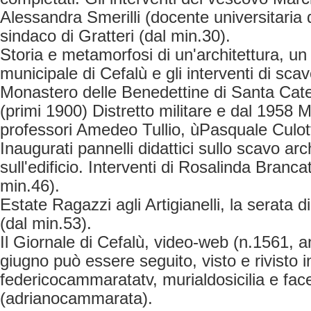
Alessandra Smerilli (docente universitaria 
sindaco di Gratteri (dal min.30).
Storia e metamorfosi di un'architettura, u
municipale di Cefalù e gli interventi di sca
Monastero delle Benedettine di Santa Cater
(primi 1900) Distretto militare e dal 1958 Mu
professori Amedeo Tullio, ùPasquale Culot
Inaugurati pannelli didattici sullo scavo ar
sull'edificio. Interventi di Rosalinda Branca
min.46).
Estate Ragazzi agli Artigianelli, la serata d
(dal min.53).
Il Giornale di Cefalù, video-web (n.1561, 
giugno può essere seguito, visto e rivisto i
federicocammaratatv, murialdosicilia e fa
(adrianocammarata).