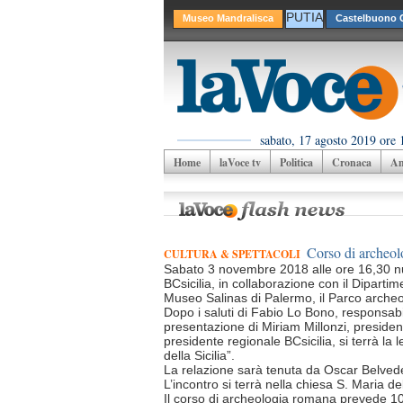
PUTIA
Museo Mandralisca
Castelbuono C
sabato, 17 agosto 2019 ore 
Home
laVoce tv
Politica
Cronaca
Am
Corso di archeol
CULTURA & SPETTACOLI
Sabato 3 novembre 2018 alle ore 16,30 n
BCsicilia, in collaborazione con il Dipartim
Museo Salinas di Palermo, il Parco archeo
Dopo i saluti di Fabio Lo Bono, responsab
presentazione di Miriam Millonzi, presiden
presidente regionale BCsicilia, si terrà la 
della Sicilia”.
La relazione sarà tenuta da Oscar Belvede
L’incontro si terrà nella chiesa S. Maria d
Il corso di archeologia romana prevede 10 