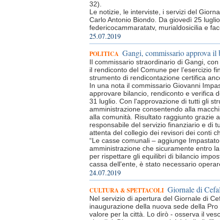
32).
Le notizie, le interviste, i servizi del Gio
Carlo Antonio Biondo. Da giovedì 25 luglio 
federicocammaratatv, murialdosicilia e f
25.07.2019
Gangi, commissario approva il 
POLITICA
Il commissario straordinario di Gangi, co
il rendiconto del Comune per l’esercizio fin
strumento di rendicontazione certifica an
In una nota il commissario Giovanni Impast
approvare bilancio, rendiconto e verifica deg
31 luglio. Con l'approvazione di tutti gli s
amministrazione consentendo alla macchina
alla comunità. Risultato raggiunto grazie a
responsabile del servizio finanziario e di 
attenta del collegio dei revisori dei conti 
“Le casse comunali – aggiunge Impastato 
amministrazione che sicuramente entro la 
per rispettare gli equilibri di bilancio impo
cassa dell'ente, è stato necessario operare
24.07.2019
Giornale di Cefa
CULTURA & SPETTACOLI
Nel servizio di apertura del Giornale di C
inaugurazione della nuova sede della Pro
valore per la città. Lo dirò - osserva il ves