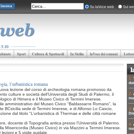
lassica
Su laVoce web
Sul we
13:10
biente
Sport
Cultura & Spettacoli
In Sicilia
laVoce dei comuni
Letter
1
ogia, l’urbanistica romana
due
uova lezione del corso di archeologia romana promosso da
2
ento culture e società dell’Università degli Studi di Palermo, il
mad
logico di Himera e il Museo Civico di Termini Imerese.
ile amministrativo del Museo Civico “Baldassarre Romano”, la
te BCsicilia sede di Termini Imerese, e di Alfonso Lo Cascio,
3
lezione dal titolo “L’urbanistica di Thermae e delle città romane
Dis
re, docente di Topografia antica presso l’Università di Palermo.
4
ella Misericordia (Museo Civico) in via Mazzini a Termini Imerese.
nuc
lezioni e 5 visite guidate.