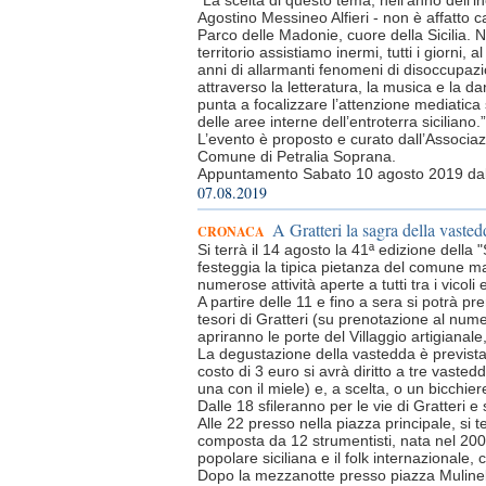
“La scelta di questo tema, nell’anno dell’
Agostino Messineo Alfieri - non è affatto ca
Parco delle Madonie, cuore della Sicilia. N
territorio assistiamo inermi, tutti i giorni,
anni di allarmanti fenomeni di disoccupazio
attraverso la letteratura, la musica e la d
punta a focalizzare l’attenzione mediatica s
delle aree interne dell’entroterra siciliano.”
L’evento è proposto e curato dall’Associazi
Comune di Petralia Soprana.
Appuntamento Sabato 10 agosto 2019 dall
07.08.2019
A Gratteri la sagra della vastedd
CRONACA
Si terrà il 14 agosto la 41ª edizione della 
festeggia la tipica pietanza del comune mad
numerose attività aperte a tutti tra i vicoli 
A partire delle 11 e fino a sera si potrà pre
tesori di Gratteri (su prenotazione al nu
apriranno le porte del Villaggio artigianal
La degustazione della vastedda è prevista
costo di 3 euro si avrà diritto a tre vaste
una con il miele) e, a scelta, o un bicchier
Dalle 18 sfileranno per le vie di Gratteri e s
Alle 22 presso nella piazza principale, si 
composta da 12 strumentisti, nata nel 2008 
popolare siciliana e il folk internazionale, 
Dopo la mezzanotte presso piazza Mulinell