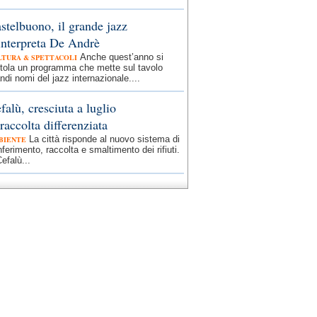
stelbuono, il grande jazz
interpreta De Andrè
Anche quest’anno si
LTURA & SPETTACOLI
otola un programma che mette sul tavolo
ndi nomi del jazz internazionale....
falù, cresciuta a luglio
 raccolta differenziata
La città risponde al nuovo sistema di
BIENTE
ferimento, raccolta e smaltimento dei rifiuti.
efalù...