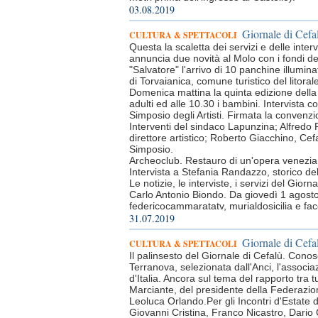
03.08.2019
Giornale di Cefa
CULTURA & SPETTACOLI
Questa la scaletta dei servizi e delle inte
annuncia due novità al Molo con i fondi del
"Salvatore" l'arrivo di 10 panchine illumin
di Torvaianica, comune turistico del litorale
Domenica mattina la quinta edizione della c
adulti ed alle 10.30 i bambini. Intervista c
Simposio degli Artisti. Firmata la convenz
Interventi del sindaco Lapunzina; Alfredo
direttore artistico; Roberto Giacchino, Cefal
Simposio.
Archeoclub. Restauro di un'opera veneziana 
Intervista a Stefania Randazzo, storico del
Le notizie, le interviste, i servizi del Gio
Carlo Antonio Biondo. Da giovedì 1 agosto p
federicocammaratatv, murialdosicilia e f
31.07.2019
Giornale di Cefal
CULTURA & SPETTACOLI
Il palinsesto del Giornale di Cefalù. Cono
Terranova, selezionata dall'Anci, l'assoc
d'Italia. Ancora sul tema del rapporto tra 
Marciante, del presidente della Federazion
Leoluca Orlando.Per gli Incontri d'Estate de
Giovanni Cristina, Franco Nicastro, Dario