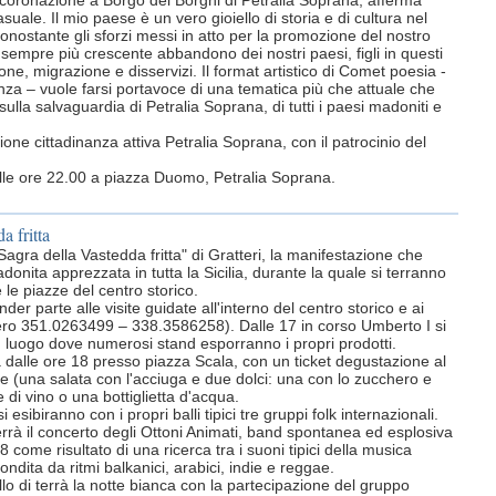
incoronazione a Borgo dei Borghi di Petralia Soprana, afferma
suale. Il mio paese è un vero gioiello di storia e di cultura nel
onostante gli sforzi messi in atto per la promozione del nostro
 al sempre più crescente abbandono dei nostri paesi, figli in questi
ne, migrazione e disservizi. Il format artistico di Comet poesia -
anza – vuole farsi portavoce di una tematica più che attuale che
ulla salvaguardia di Petralia Soprana, di tutti i paesi madoniti e
one cittadinanza attiva Petralia Soprana, con il patrocinio del
e ore 22.00 a piazza Duomo, Petralia Soprana.
a fritta
"Sagra della Vastedda fritta" di Gratteri, la manifestazione che
onita apprezzata in tutta la Sicilia, durante la quale si terranno
e le piazze del centro storico.
nder parte alle visite guidate all'interno del centro storico e ai
mero 351.0263499 – 338.3586258). Dalle 17 in corso Umberto I si
e, luogo dove numerosi stand esporranno i propri prodotti.
 dalle ore 18 presso piazza Scala, con un ticket degustazione al
dde (una salata con l'acciuga e due dolci: una con lo zucchero e
e di vino o una bottiglietta d'acqua.
i esibiranno con i propri balli tipici tre gruppi folk internazionali.
terrà il concerto degli Ottoni Animati, band spontanea ed esplosiva
come risultato di una ricerca tra i suoni tipici della musica
condita da ritmi balkanici, arabici, indie e reggae.
o di terrà la notte bianca con la partecipazione del gruppo