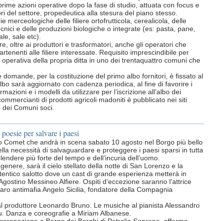
rime azioni operative dopo la fase di studio, attuata con focus e
ori del settore, propedeutica alla stesura del piano stesso.
e merceologiche delle filiere ortofrutticola, cerealicola, delle
otecnici e delle produzioni biologiche o integrate (es: pasta, pane,
le, sale etc).
e, oltre ai produttori e trasformatori, anche gli operatori che
tenenti alle filiere interessate. Requisito imprescindibile per
 operativa della propria ditta in uno dei trentaquattro comuni che
e domande, per la costituzione del primo albo fornitori, è fissato al
o sarà aggiornato con cadenza periodica, al fine di favorire i
rmazioni e i modelli da utilizzare per l’iscrizione all’albo dei
 commercianti di prodotti agricoli madoniti è pubblicato nei siti
e dei Comuni soci.
 poesie per salvare i paesi
ico Comet che andrà in scena sabato 10 agosto nel Borgo più bello
della necessità di salvaguardare e proteggere i paesi sparsi in tutta
splendere più forte del tempo e dell’incuria dell’uomo.
genere, sarà il cielo stellato della notte di San Lorenzo e la
entico salotto dove un cast di grande esperienza metterà in
a Agostino Messineo Alfiere. Ospiti d’eccezione saranno l’attrice
aro antimafia Angelo Sicilia, fondatore della Compagnia
 al produttore Leonardo Bruno. Le musiche al pianista Alessandro
cu. Danza e coreografie a Miriam Albanese.