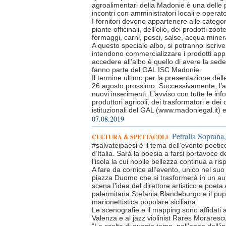
agroalimentari della Madonie è una delle p
incontri con amministratori locali e operat
I fornitori devono appartenere alle categori
piante officinali, dell’olio, dei prodotti zo
formaggi, carni, pesci, salse, acqua minera
A questo speciale albo, si potranno iscriver
intendono commercializzare i prodotti appar
accedere all’albo è quello di avere la sede
fanno parte del GAL ISC Madonie.
Il termine ultimo per la presentazione dell
26 agosto prossimo. Successivamente, l’alb
nuovi inserimenti. L’avviso con tutte le info
produttori agricoli, dei trasformatori e dei
istituzionali del GAL (www.madoniegal.it) 
07.08.2019
Petralia Soprana,
CULTURA & SPETTACOLI
#salvateipaesi è il tema dell’evento poet
d’Italia. Sarà la poesia a farsi portavoce 
l’isola la cui nobile bellezza continua a ri
A fare da cornice all’evento, unico nel suo 
piazza Duomo che si trasformerà in un aut
scena l’idea del direttore artistico e poet
palermitana Stefania Blandeburgo e il pup
marionettistica popolare siciliana.
Le scenografie e il mapping sono affidati
Valenza e al jazz violinist Rares Morares