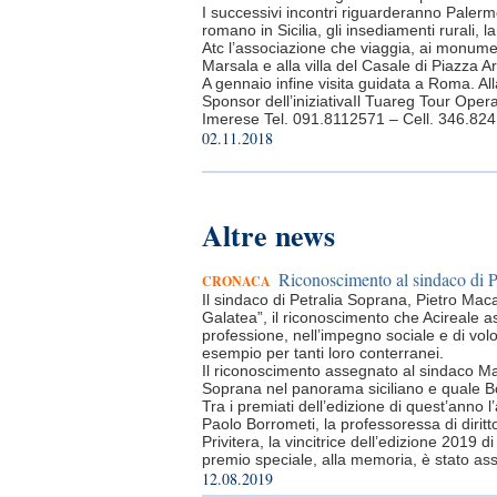
I successivi incontri riguarderanno Palermo 
romano in Sicilia, gli insediamenti rurali, l
Atc l’associazione che viaggia, ai monume
Marsala e alla villa del Casale di Piazza A
A gennaio infine visita guidata a Roma. All
Sponsor dell’iniziativaIl Tuareg Tour Opera
Imerese Tel. 091.8112571 – Cell. 346.82
02.11.2018
Altre news
Riconoscimento al sindaco di P
CRONACA
Il sindaco di Petralia Soprana, Pietro Maca
Galatea”, il riconoscimento che Acireale ass
professione, nell’impegno sociale e di volo
esempio per tanti loro conterranei.
Il riconoscimento assegnato al sindaco Maca
Soprana nel panorama siciliano e quale Bor
Tra i premiati dell’edizione di quest’anno l’
Paolo Borrometi, la professoressa di diritt
Privitera, la vincitrice dell’edizione 2019 
premio speciale, alla memoria, è stato as
12.08.2019