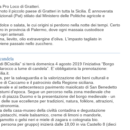
 Pro Loco di Gratteri.
oto il piccolo paese di Gratteri in tutta la Sicilia. È annoverata
zionali (Pat) stilato dal Ministero delle Politiche agricole e
 dolce o salata, le cui origini si perdono nella notte dei tempi. Certo
tro in provincia di Palermo, dove ogni massaia custodisce
opri antenati.
a, lievito, olio extravergine d'oliva. L'impasto tagliato in
 viene passato nello zucchero.
 candela
di BCsicilia” si terrà domenica 4 agosto 2019 l’iniziativa “Borgo
occo a lume di candela”. E’ obbligatoria la prenotazione:
ia.it
.
 per la salvaguardia e la valorizzazione dei beni culturali e
e di Caccamo e il patrocinio della Regione siciliana.
edievale e al settecentesco pavimento maiolicato di San Benedetto
costumi d'epoca. Segue un percorso nella zona medievale che
o di piazza Duomo e la presentazione del borgo medievale - un
delle sue eccellenze per tradizioni, natura, folklore, attrazioni,
astronomia.
iva della casa-museo della civiltà contadina e degustazione
 di pistacchi, miele balsamico, creme di limoni o mandorle,
gamotto o gelsi neri e miele di zagara o cotognata bio.
 persona per gruppo) inizierà dalle 18,00 in via Castello 8 (dieci