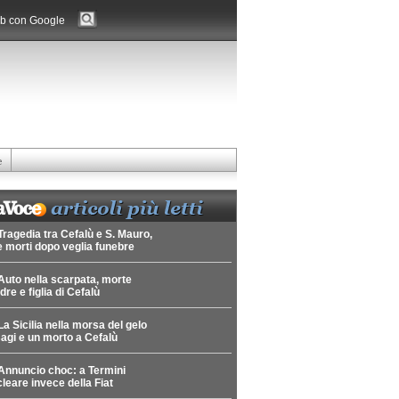
b con Google
e
Tragedia tra Cefalù e S. Mauro,
 morti dopo veglia funebre
Auto nella scarpata, morte
re e figlia di Cefalù
La Sicilia nella morsa del gelo
agi e un morto a Cefalù
Annuncio choc: a Termini
leare invece della Fiat