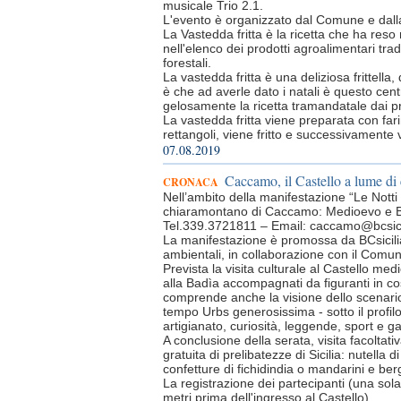
musicale Trio 2.1.
L'evento è organizzato dal Comune e dalla
La Vastedda fritta è la ricetta che ha reso n
nell'elenco dei prodotti agroalimentari tradi
forestali.
La vastedda fritta è una deliziosa frittella,
è che ad averle dato i natali è questo cen
gelosamente la ricetta tramandatale dai pr
La vastedda fritta viene preparata con farin
rettangoli, viene fritto e successivamente
07.08.2019
Caccamo, il Castello a lume di
CRONACA
Nell’ambito della manifestazione “Le Notti 
chiaramontano di Caccamo: Medioevo e Bar
Tel.339.3721811 – Email:
caccamo@bcsicil
La manifestazione è promossa da BCsicilia,
ambientali, in collaborazione con il Comun
Prevista la visita culturale al Castello m
alla Badìa accompagnati da figuranti in 
comprende anche la visione dello scenari
tempo Urbs generosissima - sotto il profilo 
artigianato, curiosità, leggende, sport e g
A conclusione della serata, visita facoltat
gratuita di prelibatezze di Sicilia: nutella
confetture di fichidindia o mandarini e ber
La registrazione dei partecipanti (una sola
metri prima dell'ingresso al Castello).