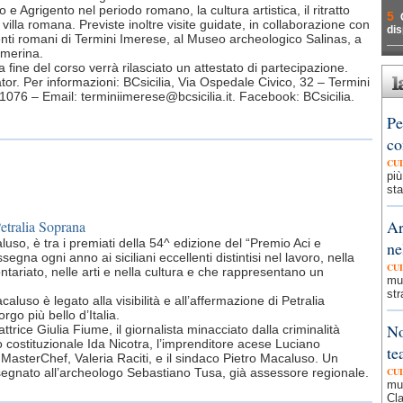
e Agrigento nel periodo romano, la cultura artistica, il ritratto
5
a villa romana. Previste inoltre visite guidate, in collaborazione con
dis
nti romani di Termini Imerese, al Museo archeologico Salinas, a
rmerina.
a fine del corso verrà rilasciato un attestato di partecipazione.
tor. Per informazioni: BCsicilia, Via Ospedale Civico, 32 – Termini
41076 – Email:
terminiimerese@bcsicilia.it
. Facebook: BCsicilia.
Pe
co
CU
più
sta
Ar
etralia Soprana
luso, è tra i premiati della 54^ edizione del “Premio Aci e
ne
egna ogni anno ai siciliani eccellenti distintisi nel lavoro, nella
CU
ntariato, nelle arti e nella cultura e che rappresentano un
mus
str
luso è legato alla visibilità e all’affermazione di Petralia
go più bello d’Italia.
No
attrice Giulia Fiume, il giornalista minacciato dalla criminalità
o costituzionale Ida Nicotra, l’imprenditore acese Luciano
te
di MasterChef, Valeria Raciti, e il sindaco Pietro Macaluso. Un
segnato all’archeologo Sebastiano Tusa, già assessore regionale.
CU
mus
Cla