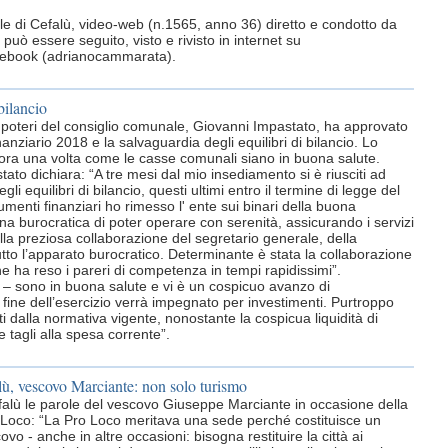
rnale di Cefalù, video-web (n.1565, anno 36) diretto e condotto da
può essere seguito, visto e rivisto in internet su
acebook (adrianocammarata).
bilancio
n poteri del consiglio comunale, Giovanni Impastato, ha approvato
anziario 2018 e la salvaguardia degli equilibri di bilancio. Lo
cora una volta come le casse comunali siano in buona salute.
ato dichiara: “A tre mesi dal mio insediamento si è riusciti ad
li equilibri di bilancio, questi ultimi entro il termine di legge del
trumenti finanziari ho rimesso l' ente sui binari della buona
 burocratica di poter operare con serenità, assicurando i servizi
lla preziosa collaborazione del segretario generale, della
tutto l’apparato burocratico. Determinante è stata la collaborazione
che ha reso i pareri di competenza in tempi rapidissimi”.
– sono in buona salute e vi è un cospicuo avanzo di
fine dell’esercizio verrà impegnato per investimenti. Purtroppo
sti dalla normativa vigente, nonostante la cospicua liquidità di
 tagli alla spesa corrente”.
lù, vescovo Marciante: non solo turismo
efalù le parole del vescovo Giuseppe Marciante in occasione della
 Loco: “La Pro Loco meritava una sede perché costituisce un
covo - anche in altre occasioni: bisogna restituire la città ai