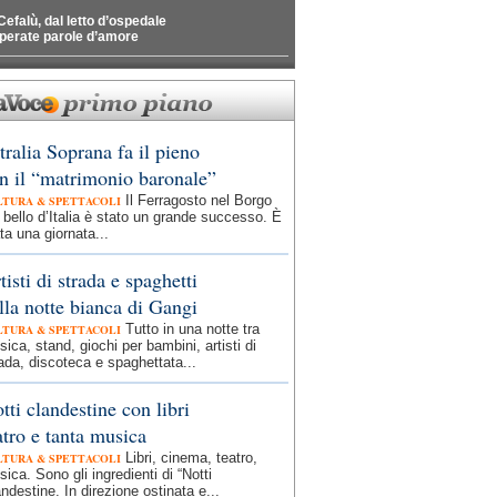
Cefalù, dal letto d’ospedale
perate parole d’amore
tralia Soprana fa il pieno
n il “matrimonio baronale”
Il Ferragosto nel Borgo
LTURA & SPETTACOLI
 bello d’Italia è stato un grande successo. È
ta una giornata...
tisti di strada e spaghetti
lla notte bianca di Gangi
Tutto in una notte tra
LTURA & SPETTACOLI
ica, stand, giochi per bambini, artisti di
ada, discoteca e spaghettata...
tti clandestine con libri
atro e tanta musica
Libri, cinema, teatro,
LTURA & SPETTACOLI
ica. Sono gli ingredienti di “Notti
ndestine. In direzione ostinata e...