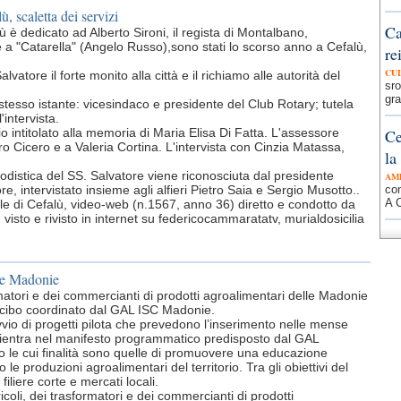
ù, scaletta dei servizi
Ca
lù è dedicato ad Alberto Sironi, il regista di Montalbano,
 a "Catarella" (Angelo Russo),sono stati lo scorso anno a Cefalù,
re
CU
atore il forte monito alla città e il richiamo alle autorità del
sr
gra
tesso istante: vicesindaco e presidente del Club Rotary; tutela
'intervista.
o intitolato alla memoria di Maria Elisa Di Fatta. L'assessore
Ce
o Cicero e a Valeria Cortina. L'intervista con Cinzia Matassa,
la
podistica del SS. Salvatore viene riconosciuta dal presidente
AM
, intervistato insieme agli alfieri Pietro Saia e Sergio Musotto..
con
A C
rnale di Cefalù, video-web (n.1567, anno 36) diretto e condotto da
isto e rivisto in internet su federicocammaratatv, murialdosicilia
lle Madonie
rmatori e dei commercianti di prodotti agroalimentari delle Madonie
l cibo coordinato dal GAL ISC Madonie.
avvio di progetti pilota che prevedono l’inserimento nelle mense
so rientra nel manifesto programmatico predisposto dal GAL
o le cui finalità sono quelle di promuovere una educazione
 le produzioni agroalimentari del territorio. Tra gli obiettivi del
iliere corte e mercati locali.
icoli, dei trasformatori e dei commercianti di prodotti