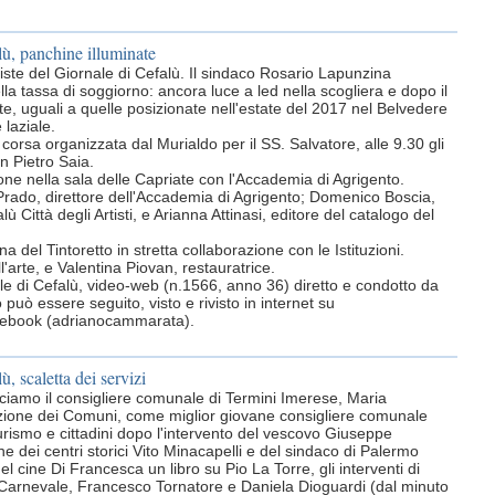
lù, panchine illuminate
rviste del Giornale di Cefalù. Il sindaco Rosario Lapunzina
la tassa di soggiorno: ancora luce a led nella scogliera e dopo il
ate, uguali a quelle posizionate nell'estate del 2017 nel Belvedere
 laziale.
orsa organizzata dal Murialdo per il SS. Salvatore, alle 9.30 gli
on Pietro Saia.
ione nella sala delle Capriate con l'Accademia di Agrigento.
 Prado, direttore dell'Accademia di Agrigento; Domenico Boscia,
ù Città degli Artisti, e Arianna Attinasi, editore del catalogo del
del Tintoretto in stretta collaborazione con le Istituzioni.
l'arte, e Valentina Piovan, restauratrice.
rnale di Cefalù, video-web (n.1566, anno 36) diretto e condotto da
uò essere seguito, visto e rivisto in internet su
acebook (adrianocammarata).
ù, scaletta dei servizi
sciamo il consigliere comunale di Termini Imerese, Maria
iazione dei Comuni, come miglior giovane consigliere comunale
turismo e cittadini dopo l'intervento del vescovo Giuseppe
e dei centri storici Vito Minacapelli e del sindaco di Palermo
l cine Di Francesca un libro su Pio La Torre, gli interventi di
 Carnevale, Francesco Tornatore e Daniela Dioguardi (dal minuto