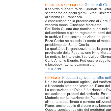
Giornale di Cefal
CULTURA & SPETTACOLI
Il servizio di apertura del Giornale di Cefa
scomparso da pochi giorni. Sironi, insieme
al cinema Di Francesca..
A conclusione della processione di Gesù Salv
vescovo mons. Giuseppe Marciante.
Per Tania Culotta due nomine quasi nello s
dell'ambiente e piano regolatore i temi dell
In archivio l'undicesima edizione del premi
Enzo Garbo ne associa il ricordo al maestr
presidente del Santa Cecilia.
La qualità dell'organizzazione della gara 
provinciale della Federazione Nino Muratore
Le notizie, le interviste, i servizi del Gio
Carlo Antonio Biondo. Può essere seguito, v
e facebook (adrianocammarata).
10.08.2019
Produttori agricoli, un albo ne
CRONACA
Un albo dei produttori agricoli, dei trasfo
è il secondo step per l’avvio del Piano de
La costituzione dell’albo è funzionale all’
scolastiche di prodotti del territorio. Es
Madonie per l’attuazione del Piano del cib
alimentare equilibrata e corretta utilizzando
Piano, anche quello di creare e sviluppare f
Questo speciale registro dei produttori agr