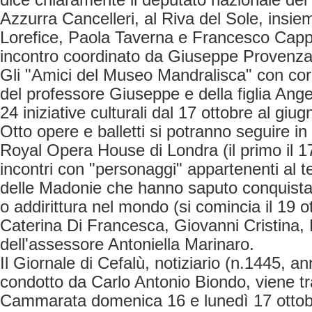
dice chiaramente il deputato nazionale del
Azzurra Cancelleri, al Riva del Sole, insi
Lorefice, Paola Taverna e Francesco Cappel
incontro coordinato da Giuseppe Provenz
Gli "Amici del Museo Mandralisca" con cor
del professore Giuseppe e della figlia An
24 iniziative culturali dal 17 ottobre al giu
Otto opere e balletti si potranno seguire in d
Royal Opera House di Londra (il primo il 17
incontri con "personaggi" appartenenti al te
delle Madonie che hanno saputo conquistar
o addirittura nel mondo (si comincia il 19 ot
Caterina Di Francesca, Giovanni Cristina,
dell'assessore Antoniella Marinaro.
Il Giornale di Cefalù, notiziario (n.1445, an
condotto da Carlo Antonio Biondo, viene 
Cammarata domenica 16 e lunedì 17 ottob