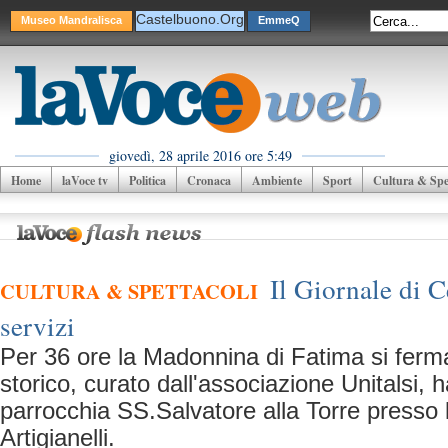
Castelbuono.Org
Museo Mandralisca
EmmeQ
giovedì, 28 aprile 2016 ore 5:49
Home
laVoce tv
Politica
Cronaca
Ambiente
Sport
Cultura & Spet
Il Giornale di C
CULTURA & SPETTACOLI
servizi
Per 36 ore la Madonnina di Fatima si ferm
storico, curato dall'associazione Unitalsi, 
parrocchia SS.Salvatore alla Torre presso 
Artigianelli.