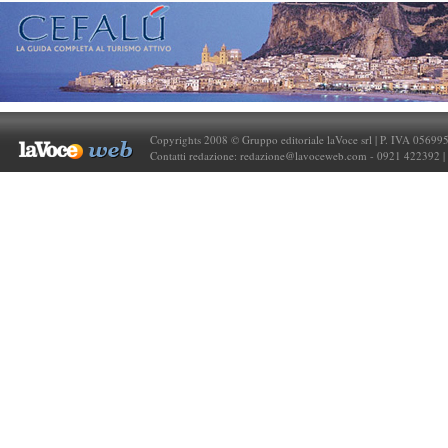
Copyrights 2008 © Gruppo editoriale laVoce srl | P. IVA 05699
Contatti redazione:
redazione@lavoceweb.com
- 0921 422392 |