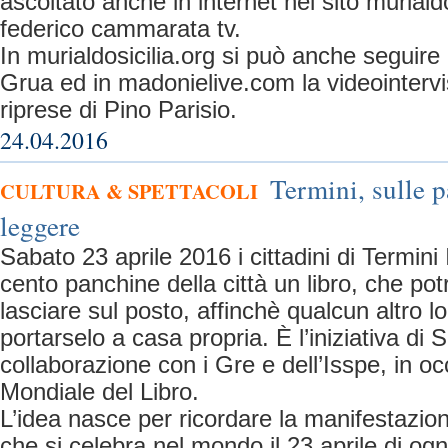
ascoltato anche in internet nel sito murialdo
federico cammarata tv.
In murialdosicilia.org si può anche seguire 
Grua ed in madonielive.com la videointervi
riprese di Pino Parisio.
24.04.2016
Termini, sulle p
CULTURA & SPETTACOLI
leggere
Sabato 23 aprile 2016 i cittadini di Termin
cento panchine della città un libro, che po
lasciare sul posto, affinchè qualcun altro lo
portarselo a casa propria. È l’iniziativa di Si
collaborazione con i Gre e dell’Isspe, in o
Mondiale del Libro.
L’idea nasce per ricordare la manifestazio
che si celebra nel mondo il 23 aprile di og