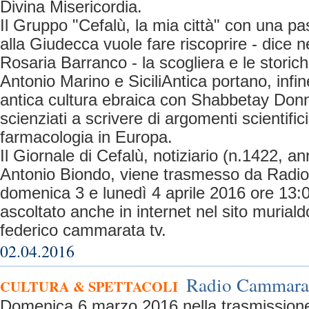
Divina Misericordia.
Il Gruppo "Cefalù, la mia città" con una p
alla Giudecca vuole fare riscoprire - dice ne
Rosaria Barranco - la scogliera e le storiche
Antonio Marino e SiciliAntica portano, infin
antica cultura ebraica con Shabbetay Donn
scienziati a scrivere di argomenti scientifi
farmacologia in Europa.
Il Giornale di Cefalù, notiziario (n.1422, a
Antonio Biondo, viene trasmesso da Rad
domenica 3 e lunedì 4 aprile 2016 ore 13:
ascoltato anche in internet nel sito murialdo
federico cammarata tv.
02.04.2016
Radio Cammarata
CULTURA & SPETTACOLI
Domenica 6 marzo 2016 nella trasmissio