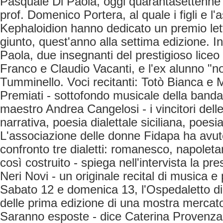
Pasquale Di Paola, oggi quarantasettenne 
prof. Domenico Portera, al quale i figli e l'
Kephaloidion hanno dedicato un premio lett
giunto, quest'anno alla settima edizione. In
Paola, due insegnanti del prestigioso lice
Franco e Claudio Vacanti, e l'ex alunno "n
Tumminello. Voci recitanti: Totò Bianca e M
Premiati - sottofondo musicale della banda 
maestro Andrea Cangelosi - i vincitori delle
narrativa, poesia dialettale siciliana, poesia
L'associazione delle donne Fidapa ha avuto
confronto tre dialetti: romanesco, napoletan
così costruito - spiega nell'intervista la pr
Neri Novi - un originale recital di musica e
Sabato 12 e domenica 13, l'Ospedaletto di
delle prima edizione di una mostra mercato
Saranno esposte - dice Caterina Provenza 