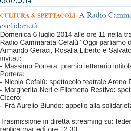
06.07.2014
A Radio Cammar
CULTURA & SPETTACOLI
esolidarietà
Domenica 6 luglio 2014 alle ore 11 nella t
Radio Cammarata Cefalù "Oggi parliamo di
Armando Geraci, Rosalia Liberto e Salvato
invitati:
- Massimo Portera: premio letterario intit
Portera;
- Nicola Cefalù: spettacolo teatrale Arena 
- Margherita Neri e Filomena Restivo: spet
Cicero;
- Frà Aurelio Biundo: appello alla solidariet
Trasmissione in diretta streaming su: fed
replica martedì ore 12.30.