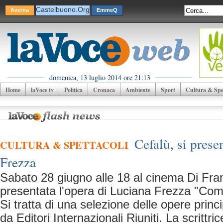
Castelbuono.Org
Averna
EmmeQ
domenica, 13 luglio 2014 ore 21:13
Home
laVoce tv
Politica
Cronaca
Ambiente
Sport
Cultura & Spet
Cefalù, si prese
CULTURA & SPETTACOLI
Frezza
Sabato 28 giugno alle 18 al cinema Di Fr
presentata l'opera di Luciana Frezza "Com
Si tratta di una selezione delle opere princip
da Editori Internazionali Riuniti. La scrittr