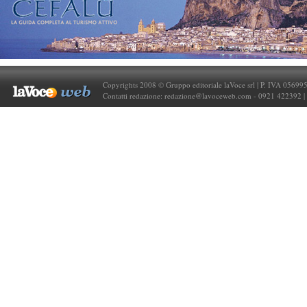
Copyrights 2008 © Gruppo editoriale laVoce srl | P. IVA 05699
Contatti redazione:
redazione@lavoceweb.com
- 0921 422392 |