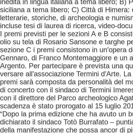
inedita in lingua italiana a tema libero; B) 
siciliana a tema libero; C) Città di Himera: 
letterarie, storiche, di archeologia e numi
incluse tesi di laurea di ricerca, video-doc
I premi previsti per le sezioni A e B consist
olio su tela di Rosario Sansone e targhe pe
sezione C i premi consistono in un’opera d
Gennaro, di Franco Montemaggiore e un ac
Argento. Per partecipare è prevista una qu
versare all’associazione Termini d’Arte. La
premi sarà composta da personalità del mo
di concerto con il sindaco di Termini Imere
con il direttore del Parco archeologico Agata
scadenza è stato prorogato al 15 luglio 20
“Dopo la prima edizione che ha avuto un 
dichiarato il sindaco Totò Burrafato – pun
della manifestazione che possa ancor di pi