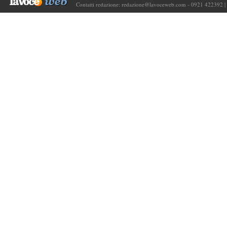
Contatti redazione:
redazione@lavoceweb.com
- 0921 422392 |