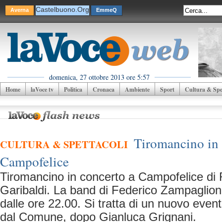
Castelbuono.Org
Averna
EmmeQ
domenica, 27 ottobre 2013 ore 5:57
Home
laVoce tv
Politica
Cronaca
Ambiente
Sport
Cultura & Spet
Tiromancino in 
CULTURA & SPETTACOLI
Campofelice
Tiromancino in concerto a Campofelice di R
Garibaldi. La band di Federico Zampaglione 
dalle ore 22.00. Si tratta di un nuovo eve
dal Comune, dopo Gianluca Grignani.