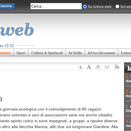
lassica
Su laVoce web
Sul we
re 12:32
biente
Sport
Cultura & Spettacoli
In Sicilia
laVoce dei comuni
Letter
1
due
2
ù
mad
3
a giornata ecologica con il coinvolgimento di 80 ragazzi
Dis
’erano volontari e soci di associazioni varie ma anche cittadini
e tanto spirito civico si sono impegnati, a gruppi, a ripulire diverse
4
nuc
 altro alla Vecchia Marina, altri due sul lungomare Giardina. Alla