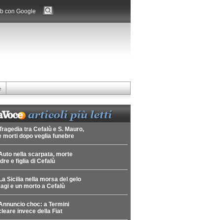
b con Google
e
Tragedia tra Cefalù e S. Mauro,
 morti dopo veglia funebre
Auto nella scarpata, morte
re e figlia di Cefalù
La Sicilia nella morsa del gelo
agi e un morto a Cefalù
Annuncio choc: a Termini
leare invece della Fiat