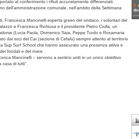
 portato al conferimento i rifiuti accuratamente differenziati.
5
egno dell’amministrazione comunale, nell’ambito della Settimana
dis
, Francesca Mancinelli esperta green del sindaco, i volontari del
lazzo e Francesca Richiusa e il presidente Pietro Ciulla; un
Madonie (Lucia Paola, Domenico Saia, Peppe Turdo e Rosamaria
o dai soci del Cai (sezione di Cefalù) sempre attento al territorio
ha Sup Surf School che hanno assicurato una presenza attiva e
dei fondali e del mare.
ca Mancinelli – servono a sentirsi uniti in un unico obiettivo
 casa di tutti”.
“P