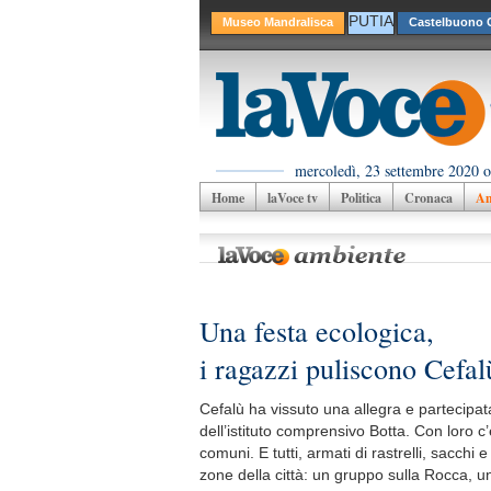
PUTIA
Museo Mandralisca
Castelbuono C
mercoledì, 23 settembre 2020 o
Home
laVoce tv
Politica
Cronaca
Am
Una festa ecologica,
i ragazzi puliscono Cefal
Cefalù ha vissuto una allegra e partecipat
dell’istituto comprensivo Botta. Con loro c
comuni. E tutti, armati di rastrelli, sacchi 
zone della città: un gruppo sulla Rocca, un