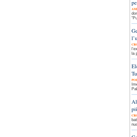
pe
AM
dom
“Pu
Ge
l’
CR
l’e
la 
El
Tu
PO
Ime
Pal
Al
pi
CR
bat
nuo