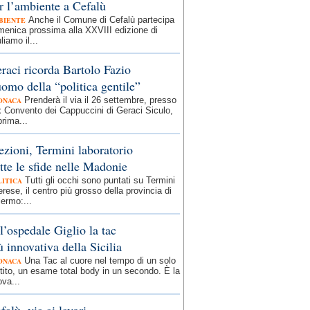
r l’ambiente a Cefalù
Anche il Comune di Cefalù partecipa
BIENTE
enica prossima alla XXVIII edizione di
liamo il...
raci ricorda Bartolo Fazio
uomo della “politica gentile”
Prenderà il via il 26 settembre, presso
ONACA
x Convento dei Cappuccini di Geraci Siculo,
prima...
ezioni, Termini laboratorio
tte le sfide nelle Madonie
Tutti gli occhi sono puntati su Termini
LITICA
rese, il centro più grosso della provincia di
ermo:...
l’ospedale Giglio la tac
ù innovativa della Sicilia
Una Tac al cuore nel tempo di un solo
ONACA
tito, un esame total body in un secondo. È la
va...