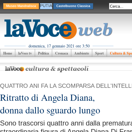
PUTIA
Museo Mandralisca
Castelbuono Classica
domenica, 17 gennaio 2021 ore 3:50
Home
laVoce tv
Politica
Cronaca
Ambiente
Sport
Cultura & Spet
QUATTRO ANI FA LA SCOMPARSA DELL'INTEL
Ritratto di Angela Diana,
donna dallo sguardo lungo
Sono trascorsi quattro anni dalla prematu
straordinaria figura di Angela Diana Di Fr