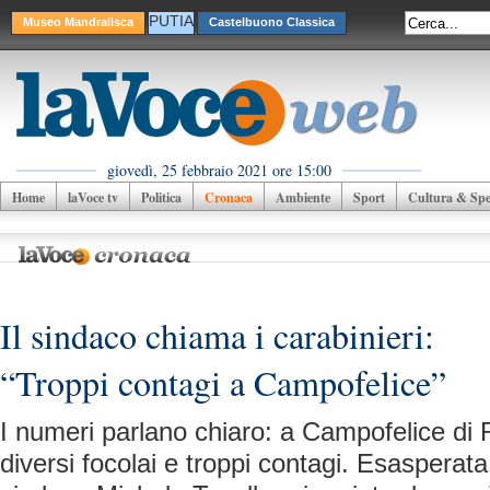
PUTIA
Museo Mandralisca
Castelbuono Classica
giovedì, 25 febbraio 2021 ore 15:00
Home
laVoce tv
Politica
Cronaca
Ambiente
Sport
Cultura & Spet
Il sindaco chiama i carabinieri:
“Troppi contagi a Campofelice”
I numeri parlano chiaro: a Campofelice di 
diversi focolai e troppi contagi. Esasperat