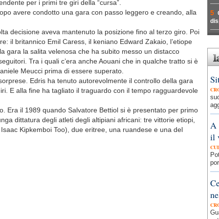
ndente per i primi tre giri della “cursa”.
o dopo avere condotto una gara con passo leggero e creando, alla
5
dis
lta decisione aveva mantenuto la posizione fino al terzo giro. Poi
e: il britannico Emil Caress, il keniano Edward Zakaio, l’etiope
la gara la salita velenosa che ha subito messo un distacco
nseguitori. Tra i quali c’era anche Aouani che in qualche tratto si è
o Daniele Meucci prima di essere superato.
Si
sorprese. Edris ha tenuto autorevolmente il controllo della gara
CR
 giri. E alla fine ha tagliato il traguardo con il tempo ragguardevole
su
agg
mpo. Era il 1989 quando Salvatore Bettiol si è presentato per primo
a dittatura degli atleti degli altipiani africani: tre vittorie etiopi,
A 
n Isaac Kipkemboi Too), due eritree, una ruandese e una del
il
CU
Pot
por
Ce
ne
CR
Gua