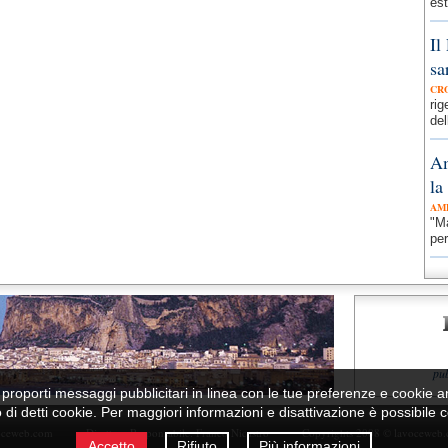
est
Il
sa
CR
ri
del
Am
la
AM
"Ma
per
pu
per proporti messaggi pubblicitari in linea con le tue preferenze e cookie a
zo di detti cookie. Per maggiori informazioni e disattivazione è possibile
oceweb.com
Direttore Responsabile:
Franco Nicastro
Copyrights 2008 © lavoceweb
Accetto
Rifiuto
Più informazioni