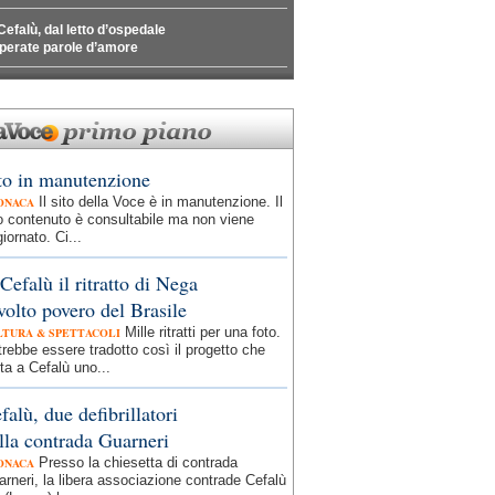
Cefalù, dal letto d’ospedale
perate parole d’amore
to in manutenzione
Il sito della Voce è in manutenzione. Il
ONACA
o contenuto è consultabile ma non viene
iornato. Ci...
Cefalù il ritratto di Nega
 volto povero del Brasile
Mille ritratti per una foto.
LTURA & SPETTACOLI
rebbe essere tradotto così il progetto che
ta a Cefalù uno...
falù, due defibrillatori
lla contrada Guarneri
Presso la chiesetta di contrada
ONACA
rneri, la libera associazione contrade Cefalù