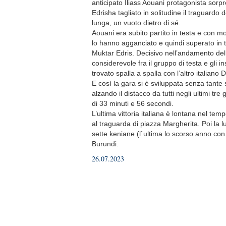
anticipato Iliass Aouani protagonista sorpre
Edrisha tagliato in solitudine il traguard
lunga, un vuoto dietro di sé.
Aouani era subito partito in testa e con mo
lo hanno agganciato e quindi superato in tr
Muktar Edris. Decisivo nell’andamento del
considerevole fra il gruppo di testa e gli i
trovato spalla a spalla con l’altro italian
E così la gara si è sviluppata senza tante 
alzando il distacco da tutti negli ultimi tre
di 33 minuti e 56 secondi.
L’ultima vittoria italiana è lontana nel te
al traguarda di piazza Margherita. Poi la lung
sette keniane (l`ultima lo scorso anno co
Burundi.
26.07.2023