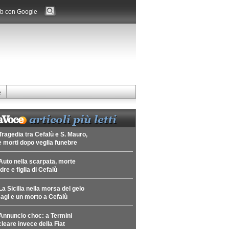
b con Google
e
Tragedia tra Cefalù e S. Mauro,
 morti dopo veglia funebre
Auto nella scarpata, morte
re e figlia di Cefalù
La Sicilia nella morsa del gelo
agi e un morto a Cefalù
Annuncio choc: a Termini
leare invece della Fiat