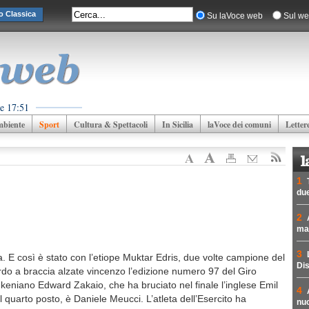
o Classica
Su laVoce web
Sul we
e 17:51
biente
Sport
Cultura & Spettacoli
In Sicilia
laVoce dei comuni
Letter
1
due
2
mad
3
. E così è stato con l’etiope Muktar Edris, due volte campione del
Dis
rdo a braccia alzate vincenzo l’edizione numero 97 del Giro
l keniano Edward Zakaio, che ha bruciato nel finale l’inglese Emil
4
il quarto posto, è Daniele Meucci. L’atleta dell’Esercito ha
nuc