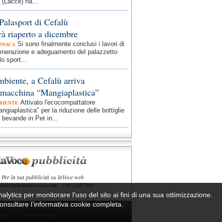
 (Lacce) ha...
 Palasport di Cefalù
rà riaperto a dicembre
Si sono finalmente conclusi i lavori di
ONACA
generazione e adeguamento del palazzetto
lo sport...
biente, a Cefalù arriva
 macchina “Mangiaplastica”
Attivato l'ecocompattatore
BIENTE
ngiaplastica" per la riduzione delle bottiglie
 bevande in Pet in...
Per la tua pubblicità su laVoce web
bblicita@lavoceweb.com
- 339 1347769
nalytics per monitorare l'uso del sito ai fini di una sua ottimizzazione.
 consultare l’informativa cookie completa.
.com
Privacy Policy