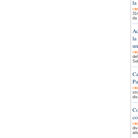
la
CR
314
da 
Ad
la
un
CR
del
Seb
Ca
Pa
CR
str
dis
Co
co
CR
div
att