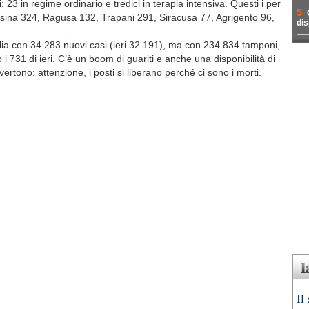
 23 in regime ordinario e tredici in terapia intensiva. Questi i per
5
sina 324, Ragusa 132, Trapani 291, Siracusa 77, Agrigento 96,
dis
alia con 34.283 nuovi casi (ieri 32.191), ma con 234.834 tamponi,
o i 731 di ieri. C’è un boom di guariti e anche una disponibilità di
vvertono: attenzione, i posti si liberano perché ci sono i morti.
Il