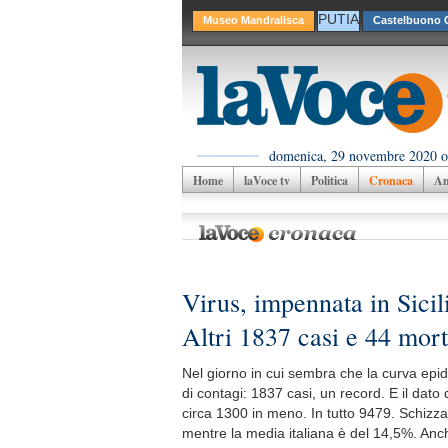
PUTIA
Museo Mandralisca
Castelbuono C
domenica, 29 novembre 2020 o
Home
laVoce tv
Politica
Cronaca
Am
Virus, impennata in Sicil
Altri 1837 casi e 44 mort
Nel giorno in cui sembra che la curva epid
di contagi: 1837 casi, un record. E il dato
circa 1300 in meno. In tutto 9479. Schizza a
mentre la media italiana è del 14,5%. Anche 