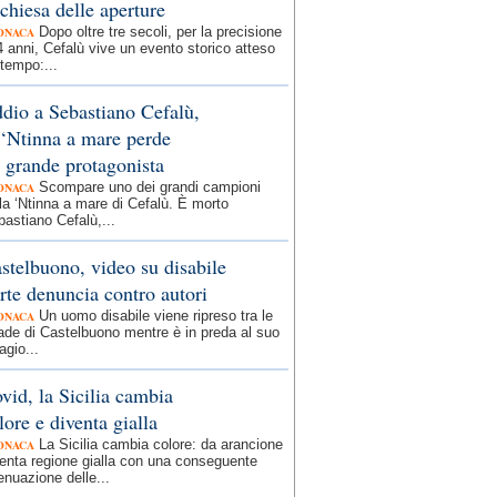
 chiesa delle aperture
Dopo oltre tre secoli, per la precisione
ONACA
 anni, Cefalù vive un evento storico atteso
tempo:...
dio a Sebastiano Cefalù,
 ‘Ntinna a mare perde
 grande protagonista
Scompare uno dei grandi campioni
ONACA
la ‘Ntinna a mare di Cefalù. È morto
astiano Cefalù,...
stelbuono, video su disabile
rte denuncia contro autori
Un uomo disabile viene ripreso tra le
ONACA
ade di Castelbuono mentre è in preda al suo
agio...
vid, la Sicilia cambia
lore e diventa gialla
La Sicilia cambia colore: da arancione
ONACA
enta regione gialla con una conseguente
enuazione delle...