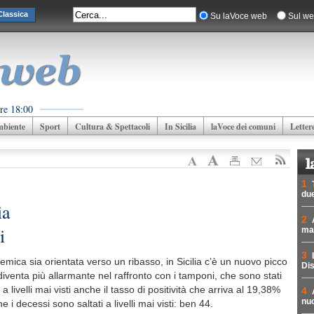
lassica
Su laVoce web
Sul we
re 18:00
biente
Sport
Cultura & Spettacoli
In Sicilia
laVoce dei comuni
Letter
1
due
ia
2
i
mad
3
emica sia orientata verso un ribasso, in Sicilia c’è un nuovo picco
Dis
 diventa più allarmante nel raffronto con i tamponi, che sono stati
 livelli mai visti anche il tasso di positività che arriva al 19,38%
4
nuc
i decessi sono saltati a livelli mai visti: ben 44.