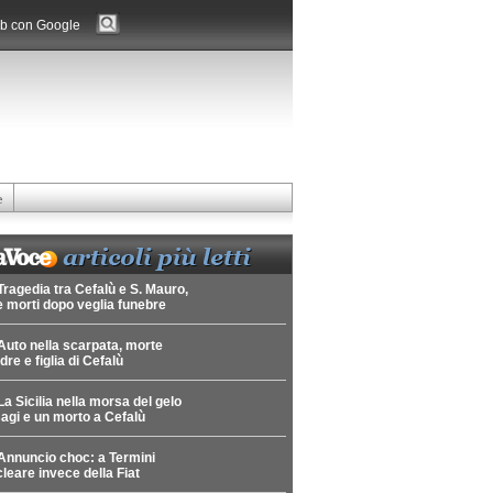
b con Google
e
Tragedia tra Cefalù e S. Mauro,
 morti dopo veglia funebre
Auto nella scarpata, morte
re e figlia di Cefalù
La Sicilia nella morsa del gelo
agi e un morto a Cefalù
Annuncio choc: a Termini
leare invece della Fiat