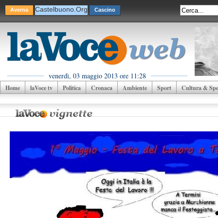
Castelbuono.Org
Averna
Cascino
venerdì, 03 maggio 2013 ore 11:28
Home
laVoce tv
Politica
Cronaca
Ambiente
Sport
Cultura & Spet