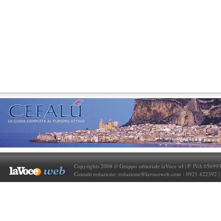
Copyrights 2008 © Gruppo editoriale laVoce srl | P. IVA 05699
Contatti redazione:
redazione@lavoceweb.com
- 0921 422392 |