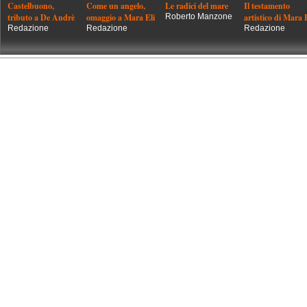
Castelbuono,
Come un angelo,
Le radici del mare
Il testamento
tributo a De Andrè
omaggio a Mara Eli
Roberto Manzone
artistico di Mara 
Redazione
Redazione
Redazione