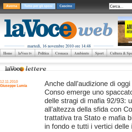
Averna
Tutto per gli sposi
Cascino
martedì, 16 novembre 2010 ore 14:48
Home
laVoce tv
Politica
Cronaca
Ambiente
Sport
Cultura & Spet
12.11.2010
Anche dall’audizione di oggi 
Giuseppe Lumia
Conso emerge uno spaccato i
delle stragi di mafia 92/93:
all’altezza della sfida con C
trattativa tra Stato e mafia 
in fondo e tutti i vertici dell