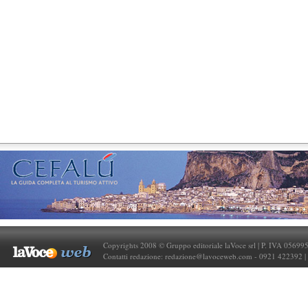
Copyrights 2008 © Gruppo editoriale laVoce srl | P. IVA 05699
Contatti redazione:
redazione@lavoceweb.com
- 0921 422392 |