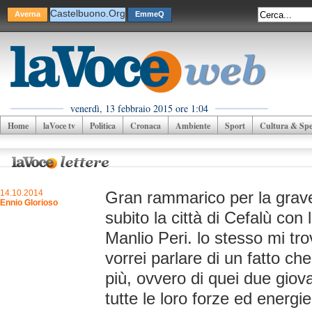
Castelbuono.Org
Averna
EmmeQ
venerdì, 13 febbraio 2015 ore 1:04
Home
laVoce tv
Politica
Cronaca
Ambiente
Sport
Cultura & Spet
14.10.2014
Gran rammarico per la grave
Ennio Glorioso
subito la città di Cefalù con
Manlio Peri. lo stesso mi t
vorrei parlare di un fatto ch
più, ovvero di quei due gio
tutte le loro forze ed energie 