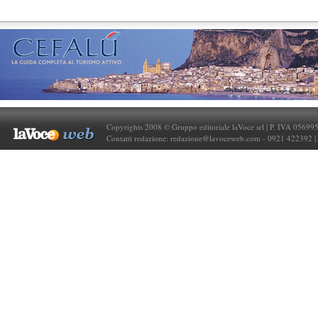
Copyrights 2008 © Gruppo editoriale laVoce srl | P. IVA 05699
Contatti redazione:
redazione@lavoceweb.com
- 0921 422392 |