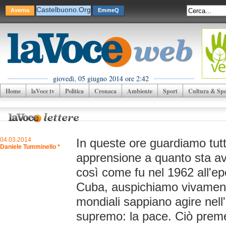
Castelbuono.Org
Averna
EmmeQ
giovedì, 05 giugno 2014 ore 2:42
Home
laVoce tv
Politica
Cronaca
Ambiente
Sport
Cultura & Spet
04.03.2014
In queste ore guardiamo tut
Daniele Tumminello *
apprensione a quanto sta a
così come fu nel 1962 all'epo
Cuba, auspichiamo vivament
mondiali sappiano agire nell
supremo: la pace. Ciò prem