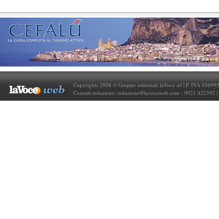
Copyrights 2008 © Gruppo editoriale laVoce srl | P. IVA 05699
Contatti redazione:
redazione@lavoceweb.com
- 0921 422392 |