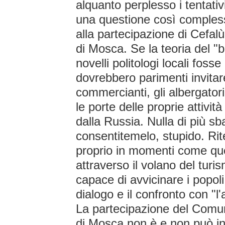
alquanto perplesso i tentativ
una questione così comples
alla partecipazione di Cefalù
di Mosca. Se la teoria del "b
novelli politologi locali fosse
dovrebbero parimenti invitare t
commercianti, gli albergator
le porte delle proprie attività
dalla Russia. Nulla di più sba
consentitemelo, stupido. Rite
proprio in momenti come ques
attraverso il volano del turi
capace di avvicinare i popol
dialogo e il confronto con "l'a
La partecipazione del Comune
di Mosca non è e non può i