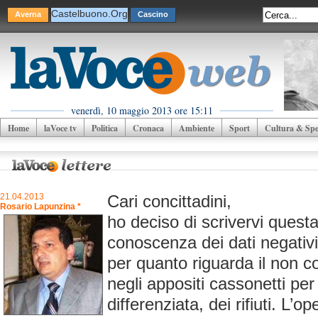
Castelbuono.Org
Averna
Cascino
venerdì, 10 maggio 2013 ore 15:11
Home
laVoce tv
Politica
Cronaca
Ambiente
Sport
Cultura & Spet
21.04.2013
Cari concittadini,
Rosario Lapunzina *
ho deciso di scrivervi questa
conoscenza dei dati negativi 
per quanto riguarda il non c
negli appositi cassonetti per
differenziata, dei rifiuti. L’o