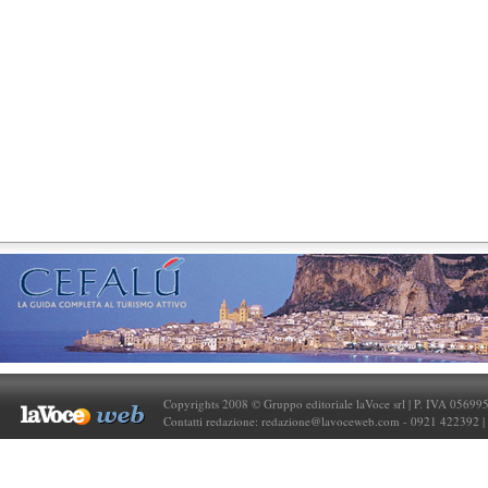
Copyrights 2008 © Gruppo editoriale laVoce srl | P. IVA 05699
Contatti redazione:
redazione@lavoceweb.com
- 0921 422392 |