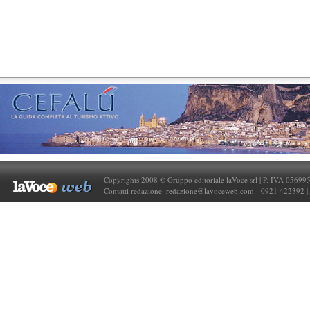
Copyrights 2008 © Gruppo editoriale laVoce srl | P. IVA 05699
Contatti redazione:
redazione@lavoceweb.com
- 0921 422392 |