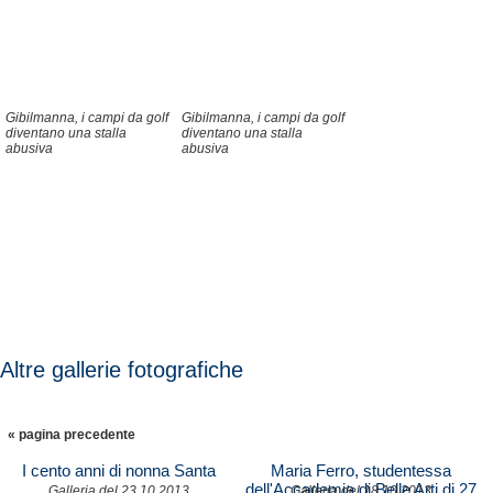
Gibilmanna, i campi da golf
Gibilmanna, i campi da golf
diventano una stalla
diventano una stalla
abusiva
abusiva
Altre gallerie fotografiche
« pagina precedente
I cento anni di nonna Santa
Maria Ferro, studentessa
dell'Accademia di Belle Arti di 27
Galleria del 23.10.2013
Galleria del 18.10.2013