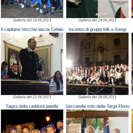
Galleria del 16.09.2013
Galleria del 14.09.2013
Il capitano Vecchio lascia Cefalù
Incontro di gruppi folk a Gangi
Galleria del 12.09.2013
Galleria del 28.08.2013
Sagra della caddura patella
Vaccarella mito della Targa Florio