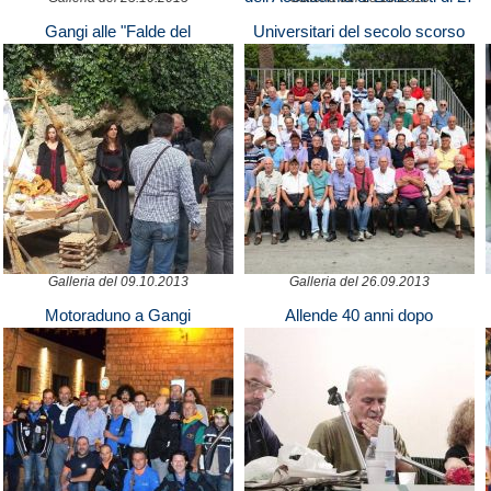
anni, ha voluto donare al
Gangi alle "Falde del
Universitari del secolo scorso
Comune di Gangi, per essere
Kilimangiaro"
custodita ed esposta in una teca,
un prototipo in scala della guglia
della chiesa del Santissimo
Salvatore.
Galleria del 09.10.2013
Galleria del 26.09.2013
Motoraduno a Gangi
Allende 40 anni dopo