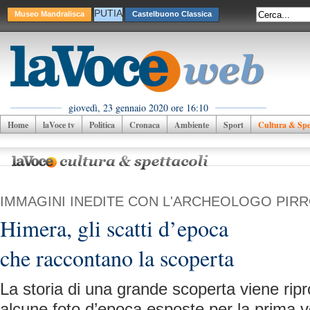
PUTIA
Museo Mandralisca
Castelbuono Classica
giovedì, 23 gennaio 2020 ore 16:10
Home
laVoce tv
Politica
Cronaca
Ambiente
Sport
Cultura & Spet
IMMAGINI INEDITE CON L'ARCHEOLOGO PIR
Himera, gli scatti d’epoca
che raccontano la scoperta
La storia di una grande scoperta viene rip
alcune foto d’epoca esposte per la prima v